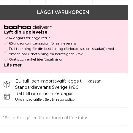
LÄGG I VARUKORGEN
Lyft din upplevelse
14 dagars förlängd retur
65kr dag kompensation för sen leverans
Full täckning för din beställning (förlorad, stulen, skadad) med
omedelbar utbetalning på berättigade krav
Gratis och enkel återförsäljning
Läs mer
EU tull- och importavgift läggs till i kassan.
Standardleverans Sverige kr80
Rätt till retur inom 28 dagar
Undantag gäller.
Se vår
returpolicy
18+, villkor gäller. Kredit föremål för status