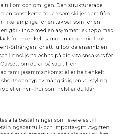
 till om och om igen. Den strukturerade
en sofistikerad touch som skiljer dem från
em lika lämpliga för en takbar som för en
len gör - ihop med en asymmetrisk topp med
klack för en enkelt samordnad somrig look.
ent-örhängen för att fullborda ensemblen.
sch linnskjorta och ta på dig vita sneakers för
avsett om du är på väg till en
ad familjesammankomst eller helt enkelt
 shorts den typ av mångsidig, enkel styling
 upp eller ner - hur som helst är du klar.
as alla beställningar som levereras till
talningsbar tull- och importavgift. Avgiften