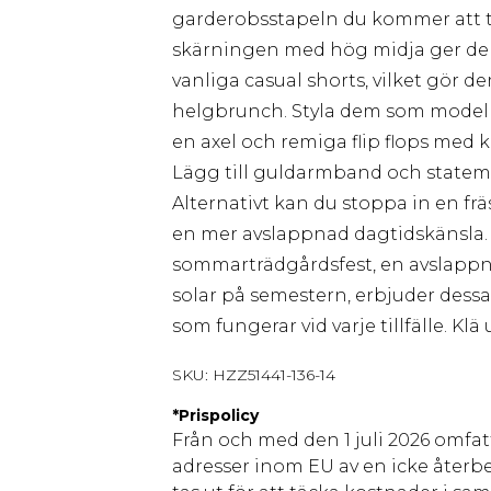
garderobsstapeln du kommer att ta
skärningen med hög midja ger dem 
vanliga casual shorts, vilket gör d
helgbrunch. Styla dem som model
en axel och remiga flip flops med 
Lägg till guldarmband och statem
Alternativt kan du stoppa in en frä
en mer avslappnad dagtidskänsla. O
sommarträdgårdsfest, en avslappn
solar på semestern, erbjuder dessa
som fungerar vid varje tillfälle. Klä
SKU:
HZZ51441-136-14
*
Prispolicy
Från och med den 1 juli 2026 omfatt
adresser inom EU av en icke återbe