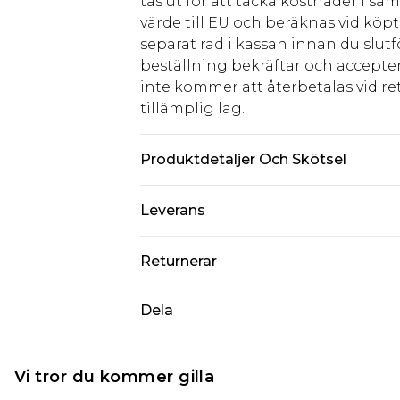
tas ut för att täcka kostnader i s
värde till EU och beräknas vid köpti
separat rad i kassan innan du slut
beställning bekräftar och accepter
inte kommer att återbetalas vid ret
tillämplig lag.
Produktdetaljer Och Skötsel
Material: 100% polyester. Maskintvä
Leverans
Standardleverans Sverige
Returnerar
5-7 arbetsdagar
Något som inte riktigt stämmer? Du
Dela
Expressleverans Sverige
från den dag du tar emot det.
1-2 arbetsdagar
Observera att vi inte kan erbjuda
piercade smycken, vuxenleksaker, 
Vi tror du kommer gilla
hygienförseglingen inte är på plats