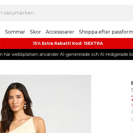
r
Sommar
Skor
Accessoarer
Shoppa efter passfor
15% Extra Rabatt! Kod: 15EXTRA
n här webbplatsen använder AI-genererade och AI-redigerade bil