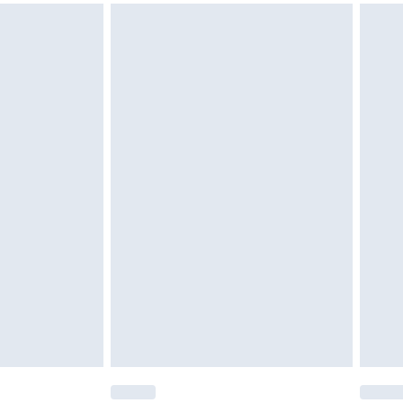
att returnera varan till ett fast belopp av
 det belopp som ska återbetalas till dig. Du
etalning minus kostnaden för 100KR för att
oanvända och otvättade med originaletiketterna
as inomhus. Hemartiklar inklusive sängkläder,
 måste vara oanvända och i sin oöppnade
r inte dina lagstadgade rättigheter.
a returpolicy.