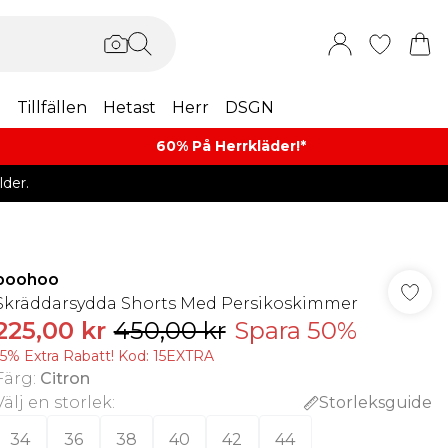
m
Tillfällen
Hetast
Herr
DSGN
60% På Herrkläder!*​
der.
boohoo
Skräddarsydda Shorts Med Persikoskimmer
225,00 kr
450,00 kr
Spara 50%
15% Extra Rabatt! Kod: 15EXTRA
Färg
:
Citron
Välj en storlek
:
Storleksguide
34
36
38
40
42
44