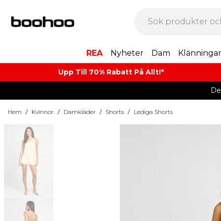
REA
Nyheter
Dam
Klänninga
Upp Till 70% Rabatt På Allt!*
De
Hem
/
Kvinnor
/
Damkläder
/
Shorts
/
Lediga Shorts