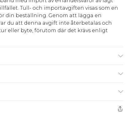
amband med import av e‑handelsvaror av lågt
llfället. Tull- och importavgiften visas som en
för din beställning. Genom att lägga en
ar du att denna avgift inte återbetalas och
ur eller byte, förutom där det krävs enligt
tt. Modellen bär storlek 10.
kr80
 har 21 dagar på dig att skicka tillbaka något
kr239
 återbetalningar för modemasker, kosmetika,
och badkläder eller underkläder om
 eller har brutits.