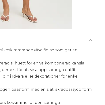
rsikoskimmrande vävd finish som ger en
rerad silhuett för en välkomponerad känsla
 perfekt för att visa upp somriga outfits
lig hårdvara eller dekorationer för enkel
trogen passform med en slät, skräddarsydd form
persikoskimmer är den somriga