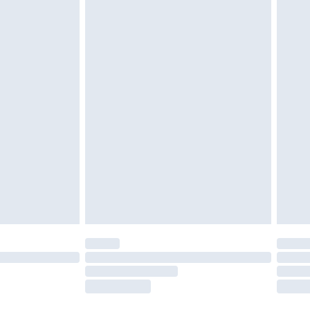
oanvända och otvättade med originaletiketterna
as inomhus. Hemartiklar inklusive sängkläder,
 måste vara oanvända och i sin oöppnade
r inte dina lagstadgade rättigheter.
a returpolicy.