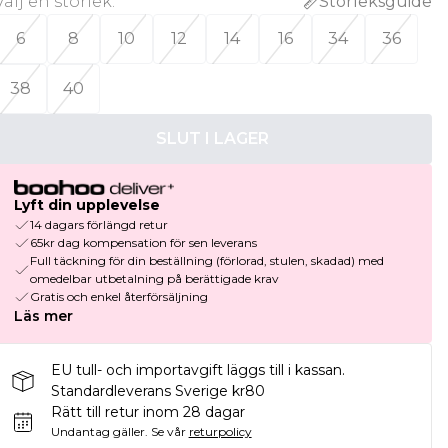
Välj en storlek
:
Storleksguide
6
8
10
12
14
16
34
36
38
40
SLUT I LAGER
Lyft din upplevelse
14 dagars förlängd retur
65kr dag kompensation för sen leverans
Full täckning för din beställning (förlorad, stulen, skadad) med
omedelbar utbetalning på berättigade krav
Gratis och enkel återförsäljning
Läs mer
EU tull- och importavgift läggs till i kassan.
Standardleverans Sverige kr80
Rätt till retur inom 28 dagar
Undantag gäller.
Se vår
returpolicy