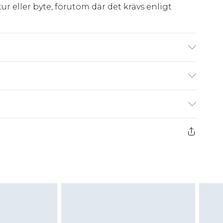
ur eller byte, förutom där det krävs enligt
 bär UK 10.
kr80
 har 21 dagar på dig att skicka tillbaka något
kr239
 återbetalningar för modemasker, kosmetika,
och badkläder eller underkläder om
 eller har brutits.
att returnera varan till ett fast belopp av
 det belopp som ska återbetalas till dig. Du
etalning minus kostnaden för 100KR för att