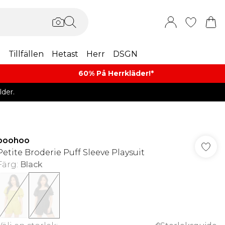
m
Tillfällen
Hetast
Herr
DSGN
60% På Herrkläder!*​
der.
boohoo
Petite Broderie Puff Sleeve Playsuit
Färg
:
Black