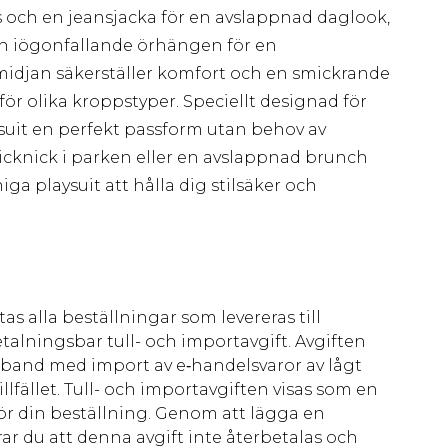
och en jeansjacka för en avslappnad daglook,
ch iögonfallande örhängen för en
 midjan säkerställer komfort och en smickrande
t för olika kroppstyper. Speciellt designad för
ysuit en perfekt passform utan behov av
icknick i parken eller en avslappnad brunch
playsuit att hålla dig stilsäker och
as alla beställningar som levereras till
talningsbar tull- och importavgift. Avgiften
amband med import av e‑handelsvaror av lågt
llfället. Tull- och importavgiften visas som en
för din beställning. Genom att lägga en
ar du att denna avgift inte återbetalas och