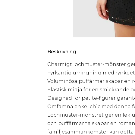
Beskrivning
Charmigt lochmuster-mönster ger t
Fyrkantig urringning med rynkdeta
Voluminösa puffärmar skapar en r
Elastisk midja för en smickrande
Designad för petite-figurer garant
Omfamna enkel chic med denna för
Lochmuster-mönstret ger en lekfu
och puffärmarna skapar en romantis
familjesammankomster kan detta må