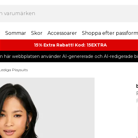
r
Sommar
Skor
Accessoarer
Shoppa efter passfor
15% Extra Rabatt! Kod: 15EXTRA
n här webbplatsen använder AI-genererade och AI-redigerade bil
Lediga Playsuits