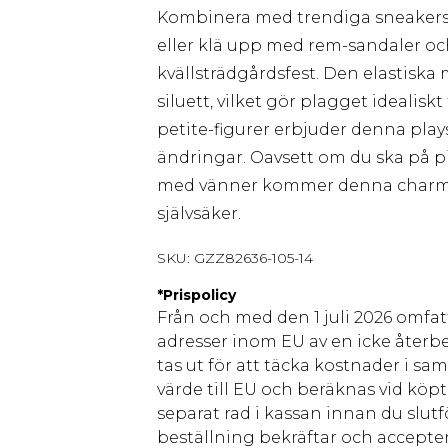
Kombinera med trendiga sneakers 
eller klä upp med rem-sandaler o
kvällsträdgårdsfest. Den elastiska
siluett, vilket gör plagget idealisk
petite-figurer erbjuder denna pla
ändringar. Oavsett om du ska på p
med vänner kommer denna charmiga 
självsäker.
SKU:
GZZ82636-105-14
*
Prispolicy
Från och med den 1 juli 2026 omfatt
adresser inom EU av en icke återbe
tas ut för att täcka kostnader i s
värde till EU och beräknas vid köpti
separat rad i kassan innan du slut
beställning bekräftar och accepter