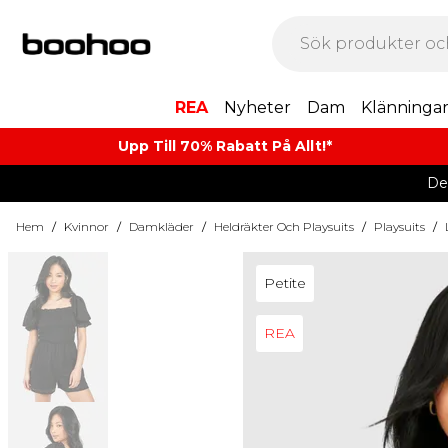
REA
Nyheter
Dam
Klänninga
Upp Till 70% Rabatt På Allt!*
De
Hem
/
Kvinnor
/
Damkläder
/
Heldräkter Och Playsuits
/
Playsuits
/
Petite
REA