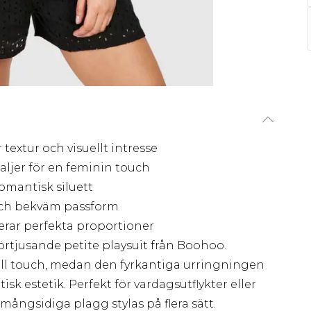
extur och visuellt intresse
ljer för en feminin touch
omantisk siluett
 och bekväm passform
erar perfekta proportioner
tjusande petite playsuit från Boohoo.
ll touch, medan den fyrkantiga urringningen
k estetik. Perfekt för vardagsutflykter eller
ngsidiga plagg stylas på flera sätt.