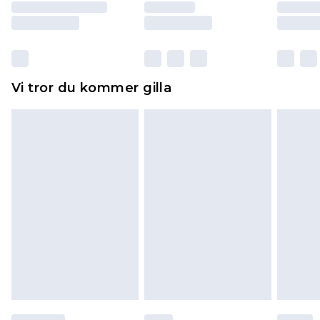
Skor och/eller kläder måste vara oanvända och
otvättade med originaletiketterna påsatta.
Dessutom måste skor provas inomhus.
Hemartiklar inklusive sängkläder, madrasser och
Vi tror du kommer gilla
toppers och kuddar måste vara oanvända och i
sin oöppnade originalförpackning. Detta
påverkar inte dina lagstadgade rättigheter.
Klicka
här
för att se vår fullständiga returpolicy.