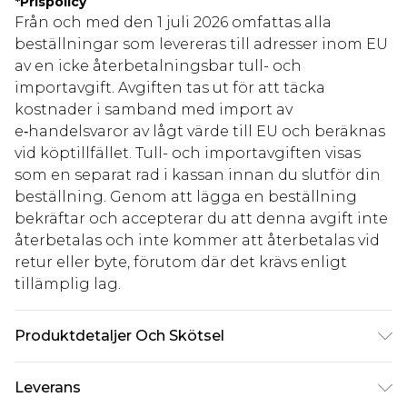
*
Prispolicy
Från och med den 1 juli 2026 omfattas alla
beställningar som levereras till adresser inom EU
av en icke återbetalningsbar tull- och
importavgift. Avgiften tas ut för att täcka
kostnader i samband med import av
e‑handelsvaror av lågt värde till EU och beräknas
vid köptillfället. Tull- och importavgiften visas
som en separat rad i kassan innan du slutför din
beställning. Genom att lägga en beställning
bekräftar och accepterar du att denna avgift inte
återbetalas och inte kommer att återbetalas vid
retur eller byte, förutom där det krävs enligt
tillämplig lag.
Produktdetaljer Och Skötsel
SKAL: 97% POLYESTER 3% ELASTAN FODER: 100%
Leverans
POLYESTER. Modellen bär UK 10.