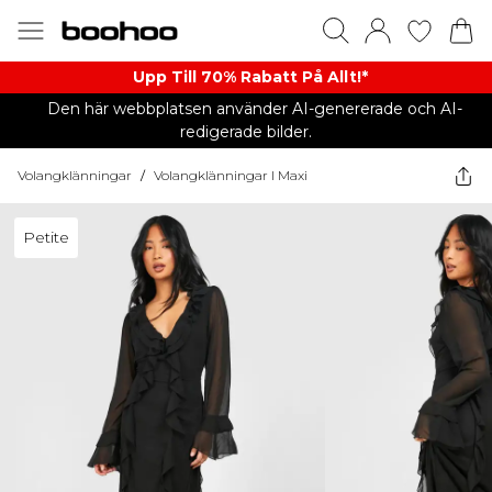
Upp Till 70% Rabatt På Allt!*
Den här webbplatsen använder AI-genererade och AI-
redigerade bilder.
Volangklänningar
/
Volangklänningar I Maxi
Petite