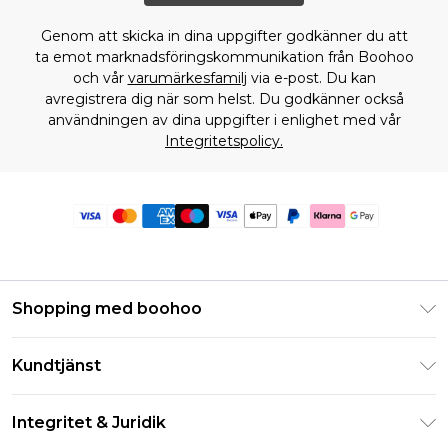
Genom att skicka in dina uppgifter godkänner du att
ta emot marknadsföringskommunikation från Boohoo
och vår
varumärkesfamilj
via e-post. Du kan
avregistrera dig när som helst. Du godkänner också
användningen av dina uppgifter i enlighet med vår
Integritetspolicy.
Shopping med boohoo
Klarna
Kundtjänst
Studentrabatt - Student Beans
Returnera din beställning
Studentrabatt - UNiDAYS
Integritet & Juridik
Vanliga frågor