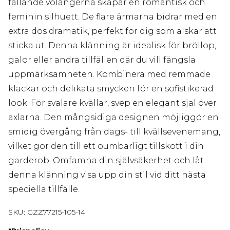
fallande volangerna skapar en romantisk och
feminin silhuett. De flare ärmarna bidrar med en
extra dos dramatik, perfekt för dig som älskar att
sticka ut. Denna klänning är idealisk för bröllop,
galor eller andra tillfällen där du vill fängsla
uppmärksamheten. Kombinera med remmade
klackar och delikata smycken för en sofistikerad
look. För svalare kvällar, svep en elegant sjal över
axlarna. Den mångsidiga designen möjliggör en
smidig övergång från dags- till kvällsevenemang,
vilket gör den till ett oumbärligt tillskott i din
garderob. Omfamna din självsäkerhet och låt
denna klänning visa upp din stil vid ditt nästa
speciella tillfälle.
SKU:
GZZ77215-105-14