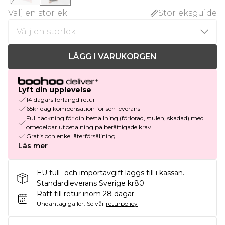
Välj en storlek
:
Storleksguide
LÄGG I VARUKORGEN
Lyft din upplevelse
14 dagars förlängd retur
65kr dag kompensation för sen leverans
Full täckning för din beställning (förlorad, stulen, skadad) med
omedelbar utbetalning på berättigade krav
Gratis och enkel återförsäljning
Läs mer
EU tull- och importavgift läggs till i kassan.
Standardleverans Sverige kr80
Rätt till retur inom 28 dagar
Undantag gäller.
Se vår
returpolicy