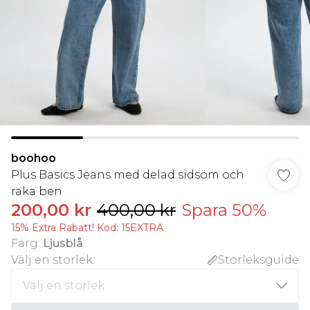
boohoo
Plus Basics Jeans med delad sidsöm och
raka ben
200,00 kr
400,00 kr
Spara 50%
15% Extra Rabatt! Kod: 15EXTRA
Färg
:
Ljusblå
Välj en storlek
:
Storleksguide