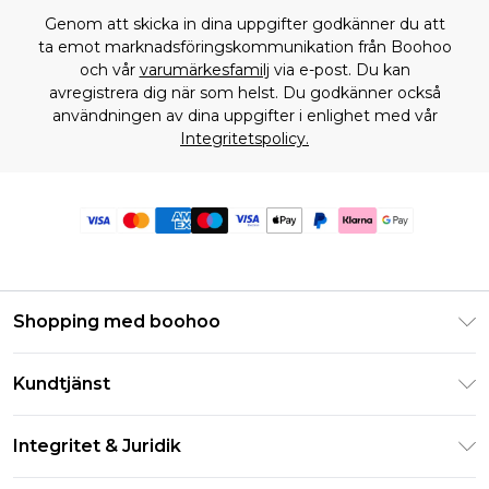
Genom att skicka in dina uppgifter godkänner du att
ta emot marknadsföringskommunikation från Boohoo
och vår
varumärkesfamilj
via e-post. Du kan
avregistrera dig när som helst. Du godkänner också
användningen av dina uppgifter i enlighet med vår
Integritetspolicy.
Shopping med boohoo
Klarna
Kundtjänst
Studentrabatt - Student Beans
Returnera din beställning
Studentrabatt - UNiDAYS
Integritet & Juridik
Vanliga frågor
Boohoo-appen