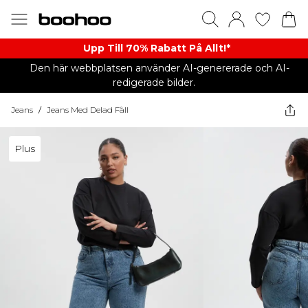
Upp Till 70% Rabatt På Allt!*
Den här webbplatsen använder AI-genererade och AI-
redigerade bilder.
Jeans
/
Jeans Med Delad Fåll
Plus