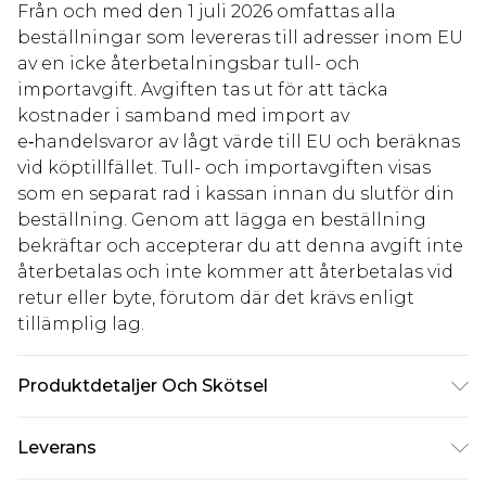
Från och med den 1 juli 2026 omfattas alla
beställningar som levereras till adresser inom EU
av en icke återbetalningsbar tull- och
importavgift. Avgiften tas ut för att täcka
kostnader i samband med import av
e‑handelsvaror av lågt värde till EU och beräknas
vid köptillfället. Tull- och importavgiften visas
som en separat rad i kassan innan du slutför din
beställning. Genom att lägga en beställning
bekräftar och accepterar du att denna avgift inte
återbetalas och inte kommer att återbetalas vid
retur eller byte, förutom där det krävs enligt
tillämplig lag.
Produktdetaljer Och Skötsel
38% polyester 33% bomull 29% rayon.
Leverans
Maskintvättbar. Modellen bär UK storlek 16.