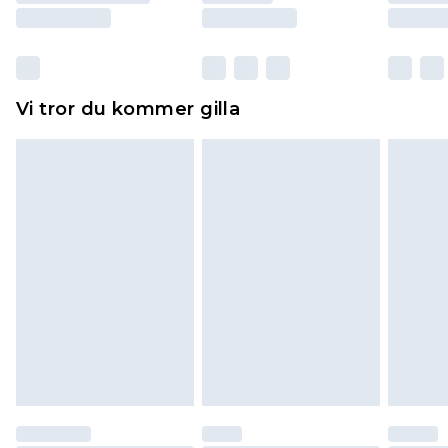
Skor och/eller kläder måste vara oanvända och
otvättade med originaletiketterna påsatta.
Dessutom måste skor provas inomhus.
Hemartiklar inklusive sängkläder, madrasser och
Vi tror du kommer gilla
toppers och kuddar måste vara oanvända och i
sin oöppnade originalförpackning. Detta
påverkar inte dina lagstadgade rättigheter.
Klicka
här
för att se vår fullständiga returpolicy.