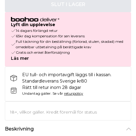
SLUT I LAGER
Lyft din upplevelse
14 dagars förlängd retur
65kr dag kompensation för sen leverans
Full täckning för din beställning (förlorad, stulen, skadad) med
omedelbar utbetalning på berättigade krav
Gratis och enkel återförsäljning
Läs mer
EU tull- och importavgift läggs till i kassan.
Standardleverans Sverige kr80
Rätt till retur inom 28 dagar
Undantag gäller.
Se vår
returpolicy
18+, villkor gäller. Kredit föremål för status
Beskrivning