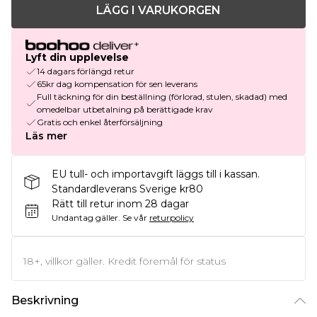
LÄGG I VARUKORGEN
Lyft din upplevelse
14 dagars förlängd retur
65kr dag kompensation för sen leverans
Full täckning för din beställning (förlorad, stulen, skadad) med
omedelbar utbetalning på berättigade krav
Gratis och enkel återförsäljning
Läs mer
EU tull- och importavgift läggs till i kassan.
Standardleverans Sverige kr80
Rätt till retur inom 28 dagar
Undantag gäller.
Se vår
returpolicy
18+, villkor gäller. Kredit föremål för status
Beskrivning