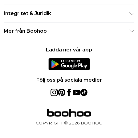
Studentrabatt - Student Beans
Returnera din beställning
Studentrabatt - UNiDAYS
Integritet & Juridik
Vanliga frågor
Boohoo-appen
Integritetspolicy
Leveransinformation
Mer från Boohoo
Storleksguide
Allmänna villkor
Returnerar information
Karriärer på Boohoo
Om cookies
Kontakta oss
Ladda ner vår app
Modernt slaveri uttalande
Användarvillkor
Produkt
Följ oss på sociala medier
COPYRIGHT ©
2026
BOOHOO