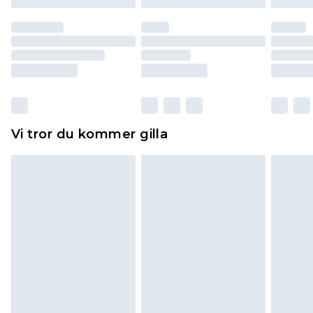
till dig. Du kommer sedan att få en full
återbetalning minus kostnaden för 100KR för att
returnera varan.
Skor och/eller kläder måste vara oanvända och
otvättade med originaletiketterna påsatta.
Dessutom måste skor provas inomhus.
Hemartiklar inklusive sängkläder, madrasser och
Vi tror du kommer gilla
toppers och kuddar måste vara oanvända och i
sin oöppnade originalförpackning. Detta
påverkar inte dina lagstadgade rättigheter.
Klicka
här
för att se vår fullständiga returpolicy.