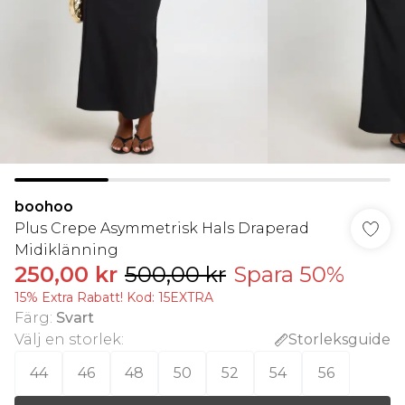
boohoo
Plus Crepe Asymmetrisk Hals Draperad
Midiklänning
250,00 kr
500,00 kr
Spara 50%
15% Extra Rabatt! Kod: 15EXTRA
Färg
:
Svart
Välj en storlek
:
Storleksguide
44
46
48
50
52
54
56