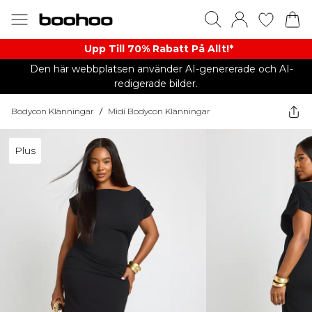
Upp Till 70% Rabatt På Allt!*
Den här webbplatsen använder AI-genererade och AI-
redigerade bilder.
Bodycon Klänningar
/
Midi Bodycon Klänningar
Plus