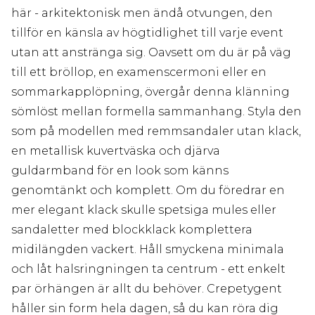
här - arkitektonisk men ändå otvungen, den
tillför en känsla av högtidlighet till varje event
utan att anstränga sig. Oavsett om du är på väg
till ett bröllop, en examenscermoni eller en
sommarkapplöpning, övergår denna klänning
sömlöst mellan formella sammanhang. Styla den
som på modellen med remmsandaler utan klack,
en metallisk kuvertväska och djärva
guldarmband för en look som känns
genomtänkt och komplett. Om du föredrar en
mer elegant klack skulle spetsiga mules eller
sandaletter med blockklack komplettera
midilängden vackert. Håll smyckena minimala
och låt halsringningen ta centrum - ett enkelt
par örhängen är allt du behöver. Crepetygent
håller sin form hela dagen, så du kan röra dig