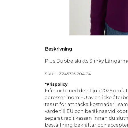
Beskrivning
Plus Dubbelskikts Slinky Långärma
SKU:
HZZ45725-204-24
*
Prispolicy
Från och med den 1 juli 2026 omfatt
adresser inom EU av en icke återbe
tas ut för att täcka kostnader i s
värde till EU och beräknas vid köpti
separat rad i kassan innan du slut
beställning bekräftar och accepter