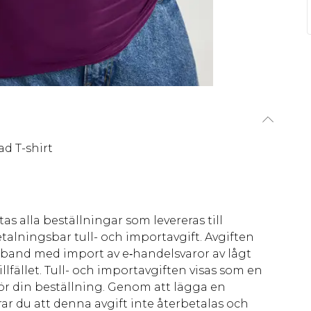
d T-shirt
as alla beställningar som levereras till
talningsbar tull- och importavgift. Avgiften
amband med import av e‑handelsvaror av lågt
llfället. Tull- och importavgiften visas som en
för din beställning. Genom att lägga en
ar du att denna avgift inte återbetalas och