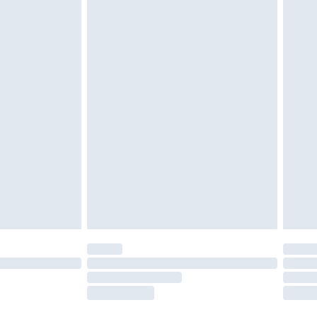
oanvända och otvättade med originaletiketterna
as inomhus. Hemartiklar inklusive sängkläder,
 måste vara oanvända och i sin oöppnade
r inte dina lagstadgade rättigheter.
a returpolicy.