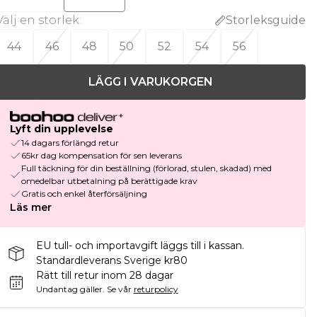
Välj en storlek
:
Storleksguide
44
46
48
50
52
54
56
LÄGG I VARUKORGEN
Lyft din upplevelse
14 dagars förlängd retur
65kr dag kompensation för sen leverans
Full täckning för din beställning (förlorad, stulen, skadad) med
omedelbar utbetalning på berättigade krav
Gratis och enkel återförsäljning
Läs mer
EU tull- och importavgift läggs till i kassan.
Standardleverans Sverige kr80
Rätt till retur inom 28 dagar
Undantag gäller.
Se vår
returpolicy