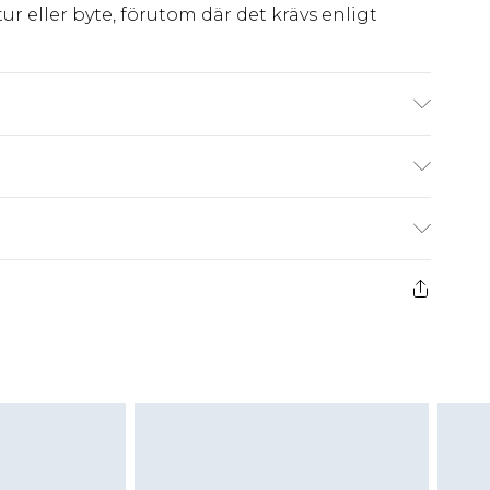
ur eller byte, förutom där det krävs enligt
achine wash. Model wears size 16.
kr80
 har 21 dagar på dig att skicka tillbaka något
kr239
 återbetalningar för modemasker, kosmetika,
och badkläder eller underkläder om
 eller har brutits.
att returnera varan till ett fast belopp av
 det belopp som ska återbetalas till dig. Du
etalning minus kostnaden för 100KR för att