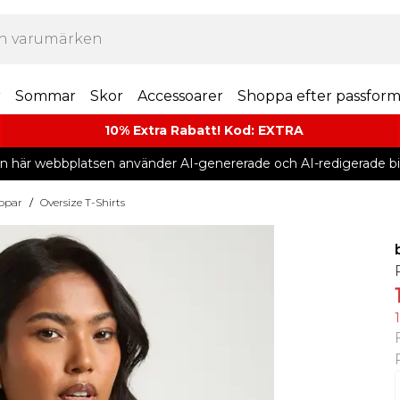
r
Sommar
Skor
Accessoarer
Shoppa efter passfor
10% Extra Rabatt! Kod: EXTRA
n här webbplatsen använder AI-genererade och AI-redigerade bil
oppar
/
Oversize T-Shirts