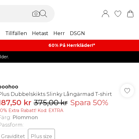
m
Tillfällen
Hetast
Herr
DSGN
60% På Herrkläder!*​
der.
boohoo
Plus Dubbelskikts Slinky Långärmad T-shirt
187,50 kr
375,00 kr
Spara 50%
10% Extra Rabatt! Kod: EXTRA
Färg
:
Plommon
Passform
:
Graviditet
Plus size