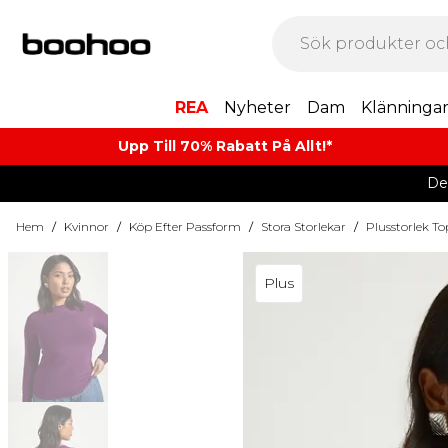
REA
Nyheter
Dam
Klänninga
Upp Till 70% Rabatt På Allt!*
De
Hem
/
Kvinnor
/
Köp Efter Passform
/
Stora Storlekar
/
Plusstorlek T
Plus