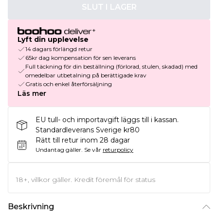
SLUT I LAGER
Lyft din upplevelse
14 dagars förlängd retur
65kr dag kompensation för sen leverans
Full täckning för din beställning (förlorad, stulen, skadad) med
omedelbar utbetalning på berättigade krav
Gratis och enkel återförsäljning
Läs mer
EU tull- och importavgift läggs till i kassan.
Standardleverans Sverige kr80
Rätt till retur inom 28 dagar
Undantag gäller.
Se vår
returpolicy
18+, villkor gäller. Kredit föremål för status
Beskrivning