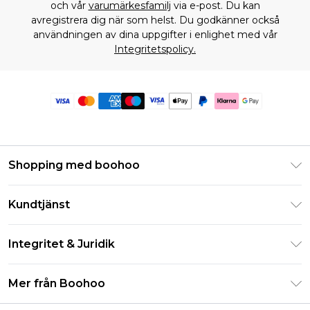
och vår
varumärkesfamilj
via e-post. Du kan
avregistrera dig när som helst. Du godkänner också
användningen av dina uppgifter i enlighet med vår
Integritetspolicy.
Shopping med boohoo
Klarna
Kundtjänst
Studentrabatt - Student Beans
Returnera din beställning
Studentrabatt - UNiDAYS
Integritet & Juridik
Vanliga frågor
Boohoo-appen
Integritetspolicy
Leveransinformation
Mer från Boohoo
Storleksguide
Allmänna villkor
Returnerar information