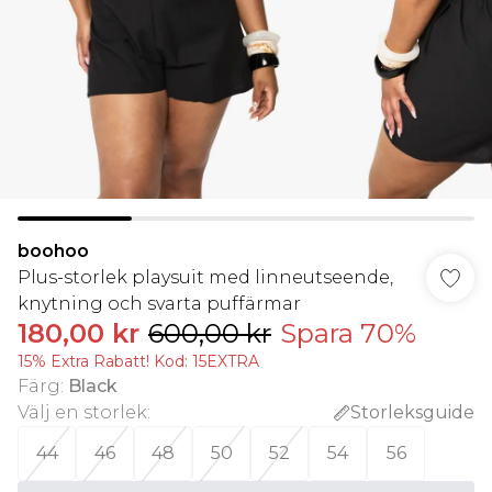
boohoo
Plus-storlek playsuit med linneutseende,
knytning och svarta puffärmar
180,00 kr
600,00 kr
Spara 70%
15% Extra Rabatt! Kod: 15EXTRA
Färg
:
Black
Välj en storlek
:
Storleksguide
44
46
48
50
52
54
56