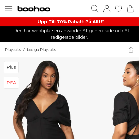
Upp Till 70% Rabatt På Allt!*
Den här webbplatsen använder AI-genererade och AI-
redigerade bilder.
Playsuits
/
Lediga Playsuits
Plus
REA