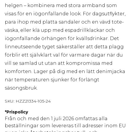
helgen – kombinera med stora armband som
visas för en iögonfallande look. För dagsutflykter,
para ihop med platta sandaler och en vävd tote-
väska, eller klä upp med espadrillklackar och
iögonfallande örhängen för kvällsdrinkar. Det
linneutseende tyget säkerställer att detta plagg
förblir ett självklart val för varmare dagar när du
vill se samlad ut utan att kompromissa med
komforten. Lager på dig med en lätt denimjacka
när temperaturen sjunker för förlängt
säsongsbruk.
SKU:
HZZ21334-105-24
*
Prispolicy
Från och med den 1 juli 2026 omfattas alla
beställningar som levereras till adresser inom EU