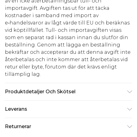
av en icke återbetalningsbar tull- och
importavgift. Avgiften tas ut för att täcka
kostnader i samband med import av
e‑handelsvaror av lågt värde till EU och beräknas
vid köptillfället. Tull- och importavgiften visas
som en separat rad i kassan innan du slutför din
beställning. Genom att lägga en beställning
bekräftar och accepterar du att denna avgift inte
återbetalas och inte kommer att återbetalas vid
retur eller byte, förutom där det krävs enligt
tillämplig lag.
Produktdetaljer Och Skötsel
100% polyester
Leverans
Standardleverans Sverige
kr80
Returnerar
5-7 arbetsdagar