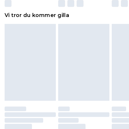
Dessutom måste skor provas inomhus.
Hemartiklar inklusive sängkläder, madrasser och
Vi tror du kommer gilla
toppers och kuddar måste vara oanvända och i
sin oöppnade originalförpackning. Detta
påverkar inte dina lagstadgade rättigheter.
Klicka
här
för att se vår fullständiga returpolicy.