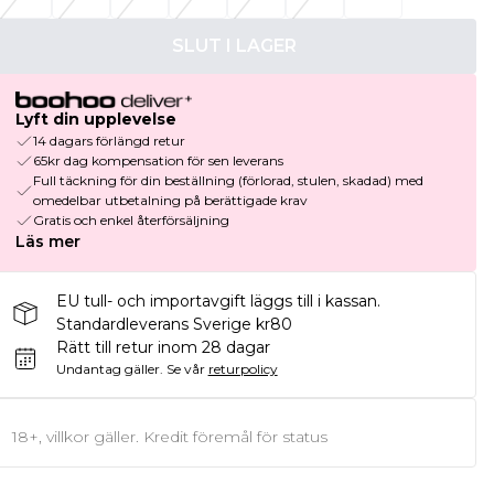
SLUT I LAGER
Lyft din upplevelse
14 dagars förlängd retur
65kr dag kompensation för sen leverans
Full täckning för din beställning (förlorad, stulen, skadad) med
omedelbar utbetalning på berättigade krav
Gratis och enkel återförsäljning
Läs mer
EU tull- och importavgift läggs till i kassan.
Standardleverans Sverige kr80
Rätt till retur inom 28 dagar
Undantag gäller.
Se vår
returpolicy
18+, villkor gäller. Kredit föremål för status