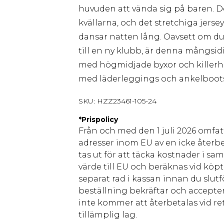
huvuden att vända sig på baren. D
kvällarna, och det stretchiga jers
dansar natten lång. Oavsett om du 
till en ny klubb, är denna mångsid
med högmidjade byxor och killerhe
med läderleggings och ankelboots 
SKU:
HZZ23461-105-24
*
Prispolicy
Från och med den 1 juli 2026 omfatt
adresser inom EU av en icke återbe
tas ut för att täcka kostnader i s
värde till EU och beräknas vid köpti
separat rad i kassan innan du slut
beställning bekräftar och accepter
inte kommer att återbetalas vid ret
tillämplig lag.