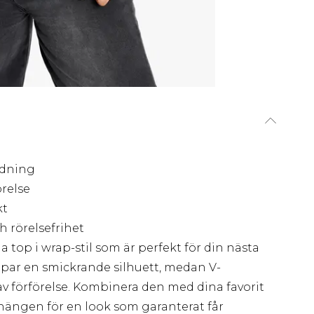
ndning
örelse
kt
h rörelsefrihet
 top i wrap-stil som är perfekt för din nästa
apar en smickrande silhuett, medan V-
 av förförelse. Kombinera den med dina favorit
hängen för en look som garanterat får