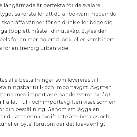
e långärmade är perfekta för de svalare
eytyget säkerställer att du är bekväm medan du
ska träffa vänner för en drink eller bege dig
iga topp ett måste i din utekåp. Stylea den
els för en mer polerad look, eller kombinera
för en trendig urban vibe.
as alla beställningar som levereras till
talningsbar tull- och importavgift. Avgiften
amband med import av e‑handelsvaror av lågt
llfället. Tull- och importavgiften visas som en
för din beställning. Genom att lägga en
ar du att denna avgift inte återbetalas och
ur eller byte, förutom där det krävs enligt