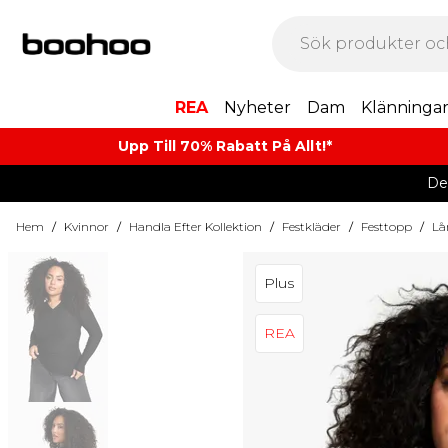
REA
Nyheter
Dam
Klänninga
Upp Till 70% Rabatt På Allt!*
De
Hem
/
Kvinnor
/
Handla Efter Kollektion
/
Festkläder
/
Festtopp
/
Lå
Plus
REA