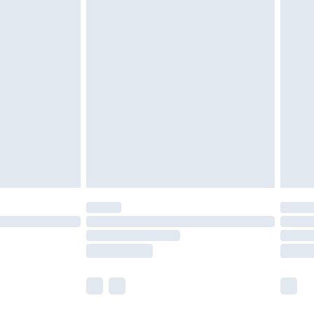
as inomhus. Hemartiklar inklusive sängkläder,
 måste vara oanvända och i sin oöppnade
r inte dina lagstadgade rättigheter.
a returpolicy.