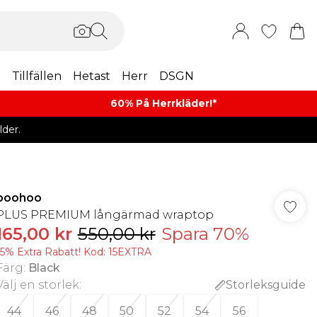
m
Tillfällen
Hetast
Herr
DSGN
60% På Herrkläder!*​
der.
boohoo
PLUS PREMIUM långärmad wraptop
165,00 kr
550,00 kr
Spara 70%
15% Extra Rabatt! Kod: 15EXTRA
Färg
:
Black
Välj en storlek
:
Storleksguide
44
46
48
50
52
54
56