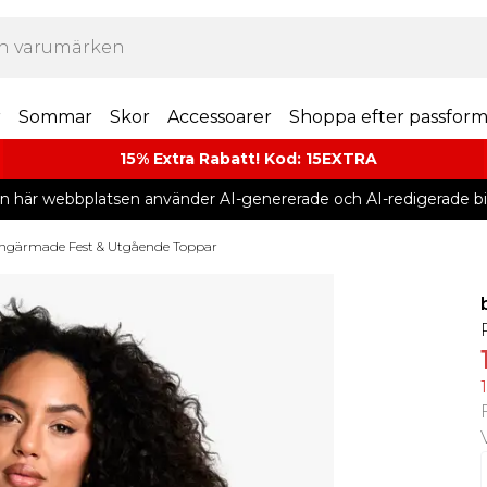
r
Sommar
Skor
Accessoarer
Shoppa efter passfor
15% Extra Rabatt! Kod: 15EXTRA
n här webbplatsen använder AI-genererade och AI-redigerade bil
ngärmade Fest & Utgående Toppar