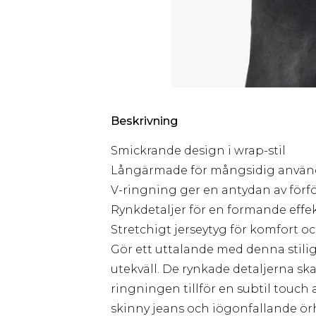
Beskrivning
Smickrande design i wrap-stil
Långärmade för mångsidig anvä
V-ringning ger en antydan av förf
Rynkdetaljer för en formande effe
Stretchigt jerseytyg för komfort oc
Gör ett uttalande med denna stiliga
utekväll. De rynkade detaljerna sk
ringningen tillför en subtil touch
skinny jeans och iögonfallande ör