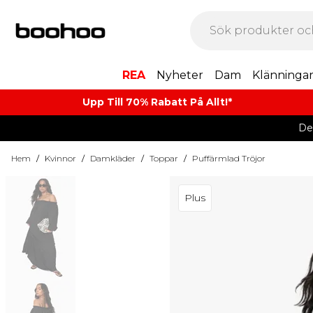
REA
Nyheter
Dam
Klänninga
Upp Till 70% Rabatt På Allt!*
De
Hem
/
Kvinnor
/
Damkläder
/
Toppar
/
Puffärmlad Tröjor
Plus