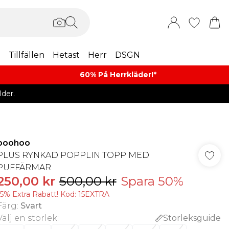
m
Tillfällen
Hetast
Herr
DSGN
60% På Herrkläder!*​
der.
boohoo
PLUS RYNKAD POPPLIN TOPP MED
PUFFÄRMAR
250,00 kr
500,00 kr
Spara 50%
15% Extra Rabatt! Kod: 15EXTRA
Färg
:
Svart
Välj en storlek
:
Storleksguide