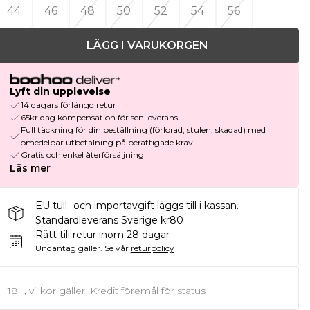
44
46
48
50
52
54
56
LÄGG I VARUKORGEN
Lyft din upplevelse
14 dagars förlängd retur
65kr dag kompensation för sen leverans
Full täckning för din beställning (förlorad, stulen, skadad) med
omedelbar utbetalning på berättigade krav
Gratis och enkel återförsäljning
Läs mer
EU tull- och importavgift läggs till i kassan.
Standardleverans Sverige kr80
Rätt till retur inom 28 dagar
Undantag gäller.
Se vår
returpolicy
18+, villkor gäller. Kredit föremål för status