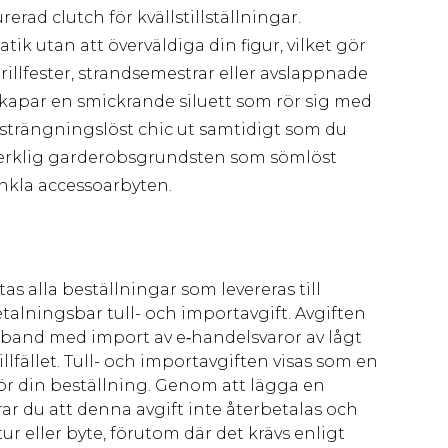
rad clutch för kvällstillställningar.
ik utan att överväldiga din figur, vilket gör
rillfester, strandsemestrar eller avslappnade
kapar en smickrande siluett som rör sig med
 ansträngningslöst chic ut samtidigt som du
verklig garderobsgrundsten som sömlöst
kla accessoarbyten.
as alla beställningar som levereras till
talningsbar tull- och importavgift. Avgiften
amband med import av e‑handelsvaror av lågt
llfället. Tull- och importavgiften visas som en
för din beställning. Genom att lägga en
ar du att denna avgift inte återbetalas och
ur eller byte, förutom där det krävs enligt