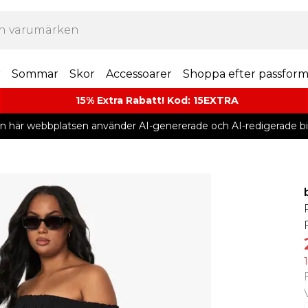
r
Sommar
Skor
Accessoarer
Shoppa efter passfor
15% Extra Rabatt! Kod: 15EXTRA
n här webbplatsen använder AI-genererade och AI-redigerade bil