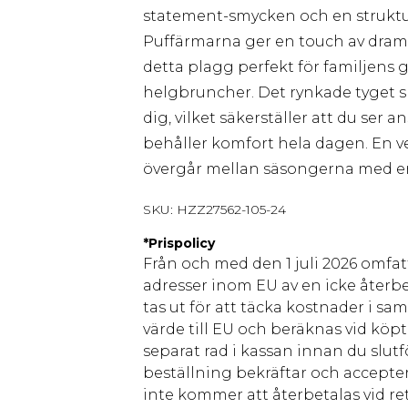
statement-smycken och en strukture
Puffärmarna ger en touch av dramat
detta plagg perfekt för familjens g
helgbruncher. Det rynkade tyget s
dig, vilket säkerställer att du ser
behåller komfort hela dagen. En 
övergår mellan säsongerna med en
SKU:
HZZ27562-105-24
*
Prispolicy
Från och med den 1 juli 2026 omfatt
adresser inom EU av en icke återbe
tas ut för att täcka kostnader i s
värde till EU och beräknas vid köpti
separat rad i kassan innan du slut
beställning bekräftar och accepter
inte kommer att återbetalas vid ret