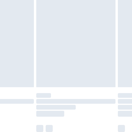
oanvända och otvättade med originaletiketterna
as inomhus. Hemartiklar inklusive sängkläder,
 måste vara oanvända och i sin oöppnade
r inte dina lagstadgade rättigheter.
a returpolicy.