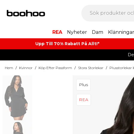
REA
Nyheter
Dam
Klänninga
Upp Till 70% Rabatt På Allt!*
De
Hem
/
Kvinnor
/
Köp Efter Passform
/
Stora Storlekar
/
Plusstorlekar
Plus
REA