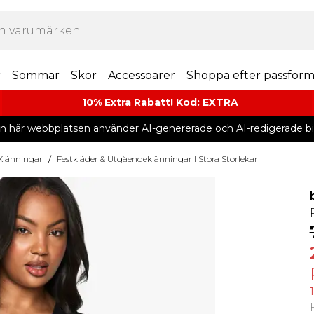
r
Sommar
Skor
Accessoarer
Shoppa efter passfor
10% Extra Rabatt! Kod: EXTRA
n här webbplatsen använder AI-genererade och AI-redigerade bil
 Klänningar
/
Festkläder & Utgåendeklänningar I Stora Storlekar