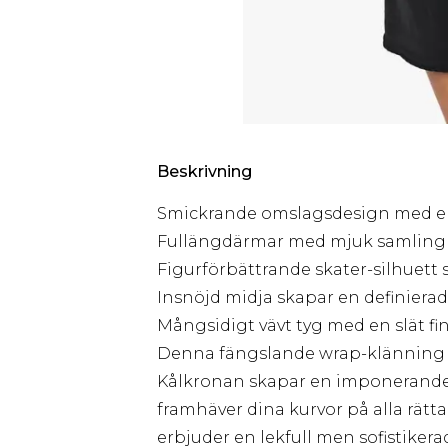
Beskrivning
Smickrande omslagsdesign med ele
Fullängdärmar med mjuk samling 
Figurförbättrande skater-silhuett
Insnöjd midja skapar en definierad
Mångsidigt vävt tyg med en slät fin
Denna fängslande wrap-klänning k
Kålkronan skapar en imponerand
framhäver dina kurvor på alla rätta
erbjuder en lekfull men sofistikera