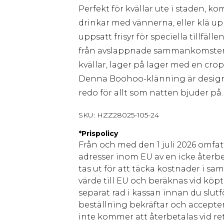
Perfekt för kvällar ute i staden, 
drinkar med vännerna, eller klä 
uppsatt frisyr för speciella tillfä
från avslappnade sammankomster t
kvällar, lager på lager med en cro
Denna Boohoo-klänning är designad
redo för allt som natten bjuder på.
SKU:
HZZ28025-105-24
*
Prispolicy
Från och med den 1 juli 2026 omfatt
adresser inom EU av en icke återbe
tas ut för att täcka kostnader i s
värde till EU och beräknas vid köpti
separat rad i kassan innan du slut
beställning bekräftar och accepter
inte kommer att återbetalas vid ret