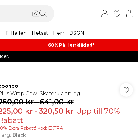
m
Tillfällen
Hetast
Herr
DSGN
60% På Herrkläder!*​
der.
boohoo
Plus Wrap Cowl Skaterklänning
750,00 kr
-
641,00 kr
225,00 kr
-
320,50 kr
Upp till 70%
Rabatt
10% Extra Rabatt! Kod: EXTRA
Färg
:
Black