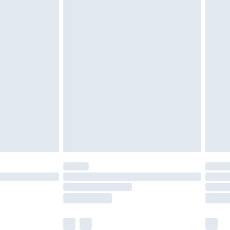
oanvända och otvättade med originaletiketterna
as inomhus. Hemartiklar inklusive sängkläder,
 måste vara oanvända och i sin oöppnade
r inte dina lagstadgade rättigheter.
a returpolicy.