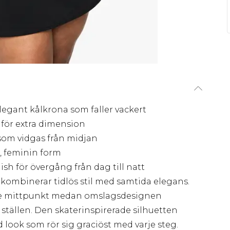
gant kålkrona som faller vackert
för extra dimension
 som vidgas från midjan
, feminin form
ish för övergång från dag till natt
ombinerar tidlös stil med samtida elegans.
e mittpunkt medan omslagsdesignen
 ställen. Den skaterinspirerade silhuetten
d look som rör sig graciöst med varje steg.