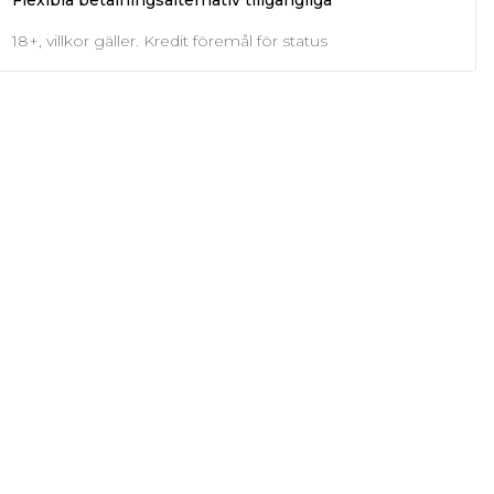
Flexibla betalningsalternativ tillgängliga
18+, villkor gäller. Kredit föremål för status