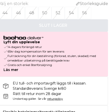
Välj en storlek
:
Storleksguide
44
46
48
50
52
54
56
SLUT I LAGER
Lyft din upplevelse
14 dagars förlängd retur
65kr dag kompensation för sen leverans
Full täckning för din beställning (förlorad, stulen, skadad) med
omedelbar utbetalning på berättigade krav
Gratis och enkel återförsäljning
Läs mer
EU tull- och importavgift läggs till i kassan.
Standardleverans Sverige kr80
Rätt till retur inom 28 dagar
Undantag gäller.
Se vår
returpolicy