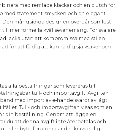
kombinera med remlade klackar och en clutch för
upp med statement-smycken och en elegant
llen. Den mångsidiga designen övergår sömlöst
ill mer formella kvällsevenemang. För svalare
pad jacka utan att kompromissa med stilen.
 för att få dig att känna dig självsäker och
as alla beställningar som levereras till
talningsbar tull- och importavgift. Avgiften
amband med import av e‑handelsvaror av lågt
llfället. Tull- och importavgiften visas som en
för din beställning. Genom att lägga en
ar du att denna avgift inte återbetalas och
ur eller byte, förutom där det krävs enligt