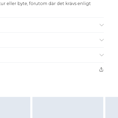
ur eller byte, förutom där det krävs enligt
achine wash. Model wears size 10.
kr80
 har 21 dagar på dig att skicka tillbaka något
kr239
 återbetalningar för modemasker, kosmetika,
och badkläder eller underkläder om
 eller har brutits.
att returnera varan till ett fast belopp av
 det belopp som ska återbetalas till dig. Du
etalning minus kostnaden för 100KR för att