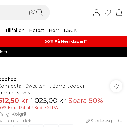
m
Tillfällen
Hetast
Herr
DSGN
60% På Herrkläder!*​
der.
boohoo
Söm-detalj Sweatshirt Barrel Jogger
Träningsoverall
512,50 kr
1 025,00 kr
Spara 50%
10% Extra Rabatt! Kod: EXTRA
Färg
:
Kolgrå
Välj en storlek
:
Storleksguide