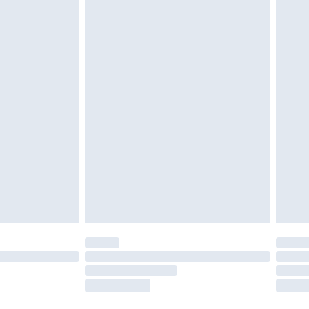
oanvända och otvättade med originaletiketterna
as inomhus. Hemartiklar inklusive sängkläder,
 måste vara oanvända och i sin oöppnade
r inte dina lagstadgade rättigheter.
a returpolicy.