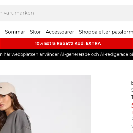
r
Sommar
Skor
Accessoarer
Shoppa efter passfor
10% Extra Rabatt! Kod: EXTRA
n här webbplatsen använder AI-genererade och AI-redigerade bil