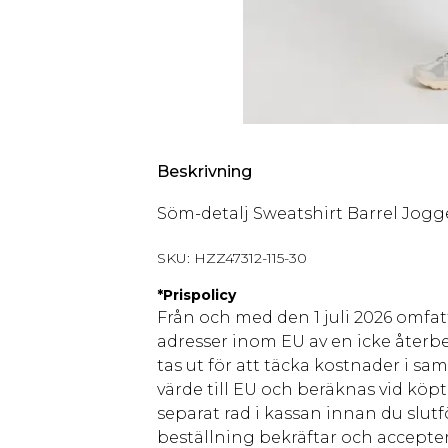
Beskrivning
Söm-detalj Sweatshirt Barrel Jogg
SKU:
HZZ47312-115-30
*
Prispolicy
Från och med den 1 juli 2026 omfatt
adresser inom EU av en icke återbe
tas ut för att täcka kostnader i s
värde till EU och beräknas vid köpti
separat rad i kassan innan du slut
beställning bekräftar och accepter