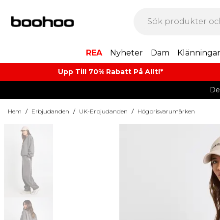
REA
Nyheter
Dam
Klänninga
Upp Till 70% Rabatt På Allt!*
De
Hem
/
Erbjudanden
/
UK-Erbjudanden
/
Högprisvarumärken