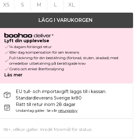
XS
S
M
L
XL
LÄGG I VARUKORGEN
Lyft din upplevelse
14 dagars förlängd retur
65kr dag kompensation för sen leverans
Full täckning för din beställning (förlorad, stulen, skadad) med
omedelbar utbetalning på berättigade krav
Gratis och enkel återförsäljning
Läs mer
EU tull- och importavgift läggs till i kassan.
Standardleverans Sverige kr80
Rätt till retur inom 28 dagar
Undantag gäller.
Se vår
returpolicy
18+, villkor gäller. Kredit föremål för status