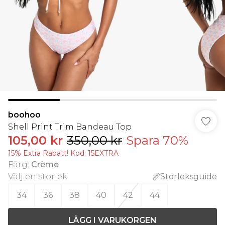
boohoo
Shell Print Trim Bandeau Top
105,00 kr
350,00 kr
Spara 70%
15% Extra Rabatt! Kod: 15EXTRA
Färg
:
Crème
Välj en storlek
:
Storleksguide
34
36
38
40
42
44
LÄGG I VARUKORGEN