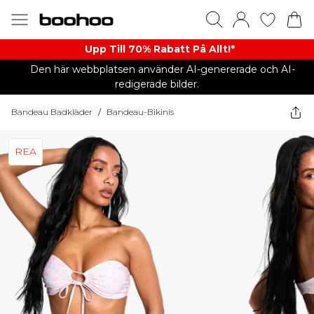
Upp Till 70% Rabatt På Allt!*
Den här webbplatsen använder AI-genererade och AI-
redigerade bilder.
Bandeau Badkläder
/
Bandeau-Bikinis
REA