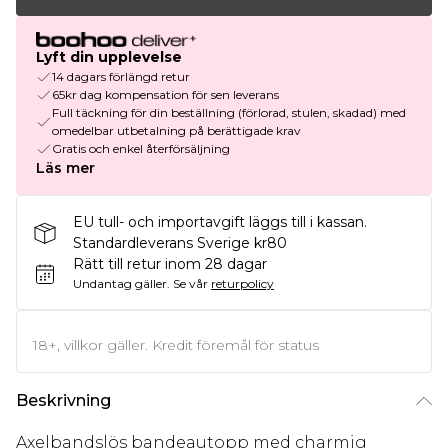
Lyft din upplevelse
14 dagars förlängd retur
65kr dag kompensation för sen leverans
Full täckning för din beställning (förlorad, stulen, skadad) med
omedelbar utbetalning på berättigade krav
Gratis och enkel återförsäljning
Läs mer
EU tull- och importavgift läggs till i kassan.
Standardleverans Sverige kr80
Rätt till retur inom 28 dagar
Undantag gäller.
Se vår
returpolicy
18+, villkor gäller. Kredit föremål för status
Beskrivning
Axelbandslös bandeautopp med charmig