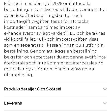
Från och med den 1 juli 2026 omfattas alla
beställningar som levereras till adresser inom EU
av en icke återbetalningsbar tull- och
importavgift. Avgiften tas ut för att täcka
kostnader i samband med import av
e‑handelsvaror av lågt värde till EU och beräknas
vid köptillfället. Tull- och importavgiften visas
som en separat rad i kassan innan du slutför din
beställning. Genom att lägga en beställning
bekräftar och accepterar du att denna avgift inte
återbetalas och inte kommer att återbetalas vid
retur eller byte, förutom där det krävs enligt
tillämplig lag.
Produktdetaljer Och Skötsel
85% polyester 15% elastane. Lining: 100%
Leverans
polyester excluding trim