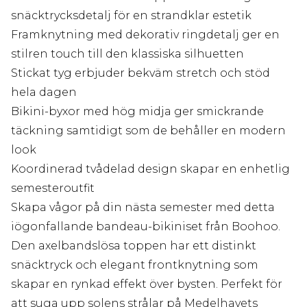
snäcktrycksdetalj för en strandklar estetik
Framknytning med dekorativ ringdetalj ger en
stilren touch till den klassiska silhuetten
Stickat tyg erbjuder bekväm stretch och stöd
hela dagen
Bikini-byxor med hög midja ger smickrande
täckning samtidigt som de behåller en modern
look
Koordinerad tvådelad design skapar en enhetlig
semesteroutfit
Skapa vågor på din nästa semester med detta
iögonfallande bandeau-bikiniset från Boohoo.
Den axelbandslösa toppen har ett distinkt
snäcktryck och elegant frontknytning som
skapar en rynkad effekt över bysten. Perfekt för
att suga upp solens strålar på Medelhavets