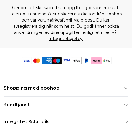
Genom att skicka in dina uppgifter godkänner du att
ta emot marknadsföringskommunikation från Boohoo
och vår
varumärkesfamilj
via e-post. Du kan
avregistrera dig när som helst. Du godkänner också
användningen av dina uppgifter i enlighet med vår
Integritetspolicy.
Shopping med boohoo
Klarna
Kundtjänst
Studentrabatt - Student Beans
Returnera din beställning
Studentrabatt - UNiDAYS
Integritet & Juridik
Vanliga frågor
Boohoo-appen