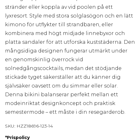
stränder eller koppla av vid poolen på ett
lyxresort. Style med stora solglasögon och en lätt
kimono för utflykter till strandbaren, eller
kombinera med högt midjade linnebyxor och
platta sandaler för att utforska kuststäderna. Den
mångsidiga designen fungerar utmärkt under
en genomskinlig överrock vid
solnedgångscocktails, medan det stödjande
stickade tyget säkerställer att du känner dig
självsäker oavsett om du simmar eller solar.
Denna bikini balanserar perfekt mellan ett
modeinriktat designkoncept och praktisk
semestermode – ett måste i din resegarderob.
SKU:
HZZ18696-123-14
*
Prispolicy