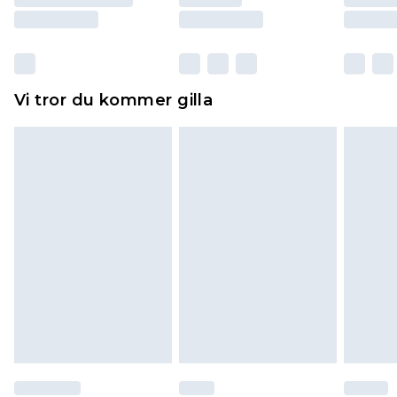
Skor och/eller kläder måste vara oanvända och
otvättade med originaletiketterna påsatta.
Dessutom måste skor provas inomhus.
Hemartiklar inklusive sängkläder, madrasser och
Vi tror du kommer gilla
toppers och kuddar måste vara oanvända och i
sin oöppnade originalförpackning. Detta
påverkar inte dina lagstadgade rättigheter.
Klicka
här
för att se vår fullständiga returpolicy.