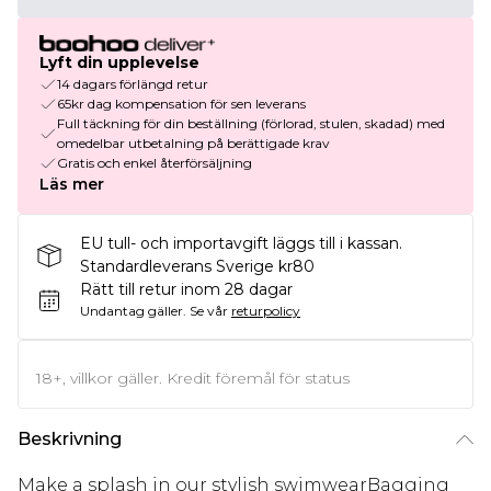
Lyft din upplevelse
14 dagars förlängd retur
65kr dag kompensation för sen leverans
Full täckning för din beställning (förlorad, stulen, skadad) med
omedelbar utbetalning på berättigade krav
Gratis och enkel återförsäljning
Läs mer
EU tull- och importavgift läggs till i kassan.
Standardleverans Sverige kr80
Rätt till retur inom 28 dagar
Undantag gäller.
Se vår
returpolicy
18+, villkor gäller. Kredit föremål för status
Beskrivning
Make a splash in our stylish swimwearBagging