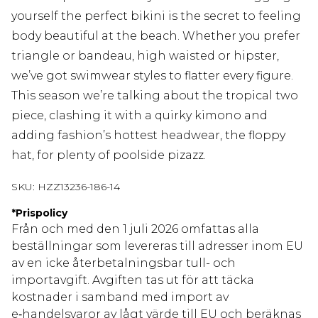
yourself the perfect bikini is the secret to feeling
body beautiful at the beach. Whether you prefer
triangle or bandeau, high waisted or hipster,
we’ve got swimwear styles to flatter every figure.
This season we’re talking about the tropical two
piece, clashing it with a quirky kimono and
adding fashion’s hottest headwear, the floppy
hat, for plenty of poolside pizazz.
SKU:
HZZ13236-186-14
*
Prispolicy
Från och med den 1 juli 2026 omfattas alla
beställningar som levereras till adresser inom EU
av en icke återbetalningsbar tull- och
importavgift. Avgiften tas ut för att täcka
kostnader i samband med import av
e‑handelsvaror av lågt värde till EU och beräknas