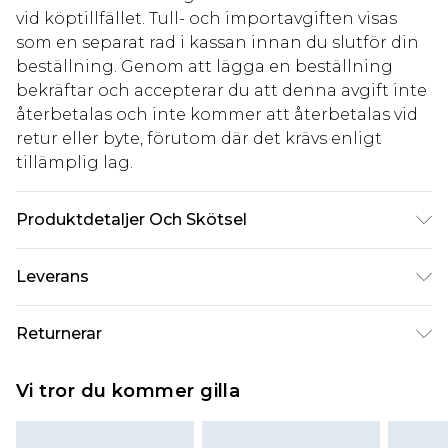
vid köptillfället. Tull- och importavgiften visas
som en separat rad i kassan innan du slutför din
beställning. Genom att lägga en beställning
bekräftar och accepterar du att denna avgift inte
återbetalas och inte kommer att återbetalas vid
retur eller byte, förutom där det krävs enligt
tillämplig lag.
Produktdetaljer Och Skötsel
85% polyester 15% elastane. Lining: 100%
Leverans
polyester excluding trim
Standardleverans Sverige
kr80
Returnerar
5-7 arbetsdagar
Något som inte riktigt stämmer? Du har 21 dagar
Expressleverans Sverige
kr239
Vi tror du kommer gilla
på dig att skicka tillbaka något från den dag du
1-2 arbetsdagar
tar emot det.