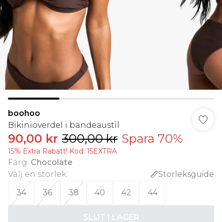
boohoo
Bikiniöverdel i bandeaustil
90,00 kr
300,00 kr
Spara 70%
15% Extra Rabatt! Kod: 15EXTRA
Färg
:
Chocolate
Välj en storlek
:
Storleksguide
34
36
38
40
42
44
SLUT I LAGER