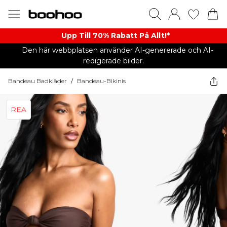
Upp Till 70% Rabatt På Allt!*
Den här webbplatsen använder AI-genererade och AI-
redigerade bilder.
Bandeau Badkläder
/
Bandeau-Bikinis
REA