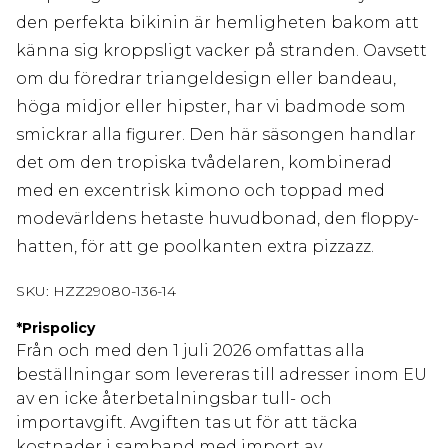
den perfekta bikinin är hemligheten bakom att
känna sig kroppsligt vacker på stranden. Oavsett
om du föredrar triangeldesign eller bandeau,
höga midjor eller hipster, har vi badmode som
smickrar alla figurer. Den här säsongen handlar
det om den tropiska tvådelaren, kombinerad
med en excentrisk kimono och toppad med
modevärldens hetaste huvudbonad, den floppy-
hatten, för att ge poolkanten extra pizzazz.
SKU:
HZZ29080-136-14
*
Prispolicy
Från och med den 1 juli 2026 omfattas alla
beställningar som levereras till adresser inom EU
av en icke återbetalningsbar tull- och
importavgift. Avgiften tas ut för att täcka
kostnader i samband med import av