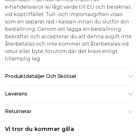
e‑handelsvaror av lågt värde till EU och beräknas
vid köptillfället. Tull- och importavgiften visas
som en separat rad i kassan innan du slutför din
beställning. Genom att lägga en beställning
bekräftar och accepterar du att denna avgift inte
återbetalas och inte kommer att återbetalas vid
retur eller byte, förutom där det krävs enligt
tillämplig lag.
Produktdetaljer Och Skötsel
85% polyester 15% elastane. Lining: 100%
Leverans
polyester excluding trim
Standardleverans Sverige
kr80
Returnerar
5-7 arbetsdagar
Något som inte riktigt stämmer? Du har 21 dagar
Expressleverans Sverige
kr239
Vi tror du kommer gilla
på dig att skicka tillbaka något från den dag du
1-2 arbetsdagar