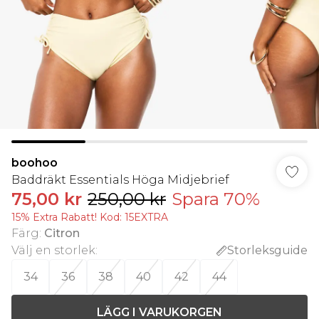
boohoo
Baddräkt Essentials Höga Midjebrief
75,00 kr
250,00 kr
Spara 70%
15% Extra Rabatt! Kod: 15EXTRA
Färg
:
Citron
Välj en storlek
:
Storleksguide
34
36
38
40
42
44
LÄGG I VARUKORGEN