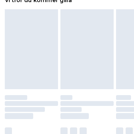
Vi tror du kommer gilla
toppers och kuddar måste vara oanvända och i
sin oöppnade originalförpackning. Detta
påverkar inte dina lagstadgade rättigheter.
Klicka
här
för att se vår fullständiga returpolicy.