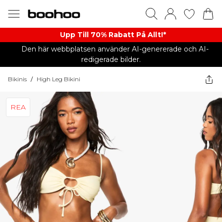
Upp Till 70% Rabatt På Allt!*
Den här webbplatsen använder AI-genererade och AI-
redigerade bilder.
Bikinis
/
High Leg Bikini
REA