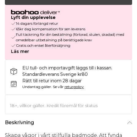
Lyft din upplevelse
14 dagars förlängd retur
65kr dag kompensation för sen leverans
Full täckning för din beställning (förlorad, stulen, skadad) med
omedelbar utbetalning på berättigade krav
Gratis och enkel återförsäljning
Läs mer
EU tull- och importavgift läggs till i kassan.
Standardleverans Sverige kr80
Rätt till retur inom 28 dagar
Undantag gäller.
Se vår
returpolicy
18+, villkor gäller. Kredit föremål för status
Beskrivning
Skapa vågor i vårt stilfulla badmode. Att fynda