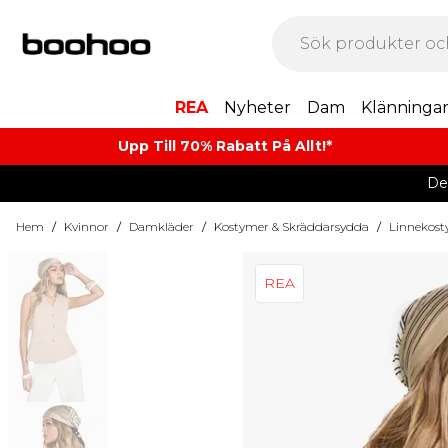
REA
Nyheter
Dam
Klänninga
Upp Till 70% Rabatt På Allt!*
De
Hem
/
Kvinnor
/
Damkläder
/
Kostymer & Skräddarsydda
/
Linnekos
REA