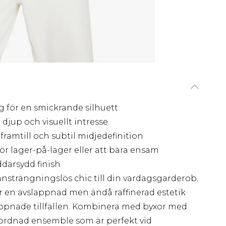
g för en smickrande silhuett
 djup och visuellt intresse
ramtill och subtil midjedefinition
för lager-på-lager eller att bära ensam
darsydd finish
 ansträngningslös chic till din vardagsgarderob.
 en avslappnad men ändå raffinerad estetik
appnade tillfällen. Kombinera med byxor med
amordnad ensemble som är perfekt vid