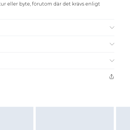
ur eller byte, förutom där det krävs enligt
färger. Modellen bär UK-storlek 10
kr80
 har 21 dagar på dig att skicka tillbaka något
kr239
 återbetalningar för modemasker, kosmetika,
och badkläder eller underkläder om
 eller har brutits.
att returnera varan till ett fast belopp av
 det belopp som ska återbetalas till dig. Du
etalning minus kostnaden för 100KR för att