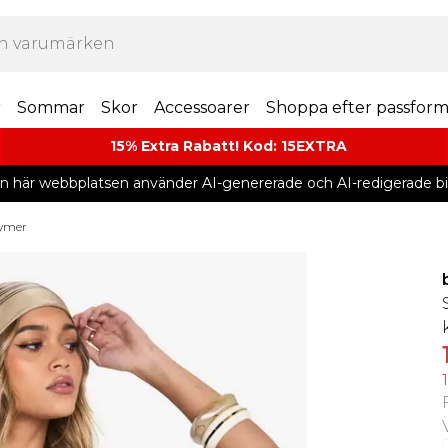
r
Sommar
Skor
Accessoarer
Shoppa efter passfor
15% Extra Rabatt! Kod: 15EXTRA
n här webbplatsen använder AI-genererade och AI-redigerade bil
tymer