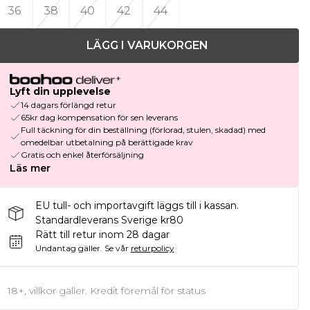
36
38
40
42
44
LÄGG I VARUKORGEN
Lyft din upplevelse
14 dagars förlängd retur
65kr dag kompensation för sen leverans
Full täckning för din beställning (förlorad, stulen, skadad) med
omedelbar utbetalning på berättigade krav
Gratis och enkel återförsäljning
Läs mer
EU tull- och importavgift läggs till i kassan.
Standardleverans Sverige kr80
Rätt till retur inom 28 dagar
Undantag gäller.
Se vår
returpolicy
18+, villkor gäller. Kredit föremål för status