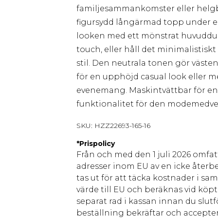
familjesammankomster eller helgb
figursydd långärmad topp under ell
looken med ett mönstrat huvuddu
touch, eller håll det minimalistis
stil. Den neutrala tonen gör väste
för en upphöjd casual look eller 
evenemang. Maskintvättbar för enk
funktionalitet för den modemedve
SKU:
HZZ22693-165-16
*
Prispolicy
Från och med den 1 juli 2026 omfatt
adresser inom EU av en icke återbe
tas ut för att täcka kostnader i s
värde till EU och beräknas vid köpti
separat rad i kassan innan du slut
beställning bekräftar och accepter