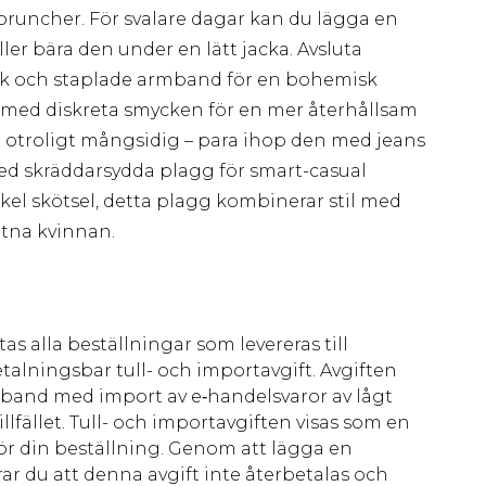
runcher. För svalare dagar kan du lägga en
er bära den under en lätt jacka. Avsluta
k och staplade armband för en bohemisk
kt med diskreta smycken för en mer återhållsam
n otroligt mångsidig – para ihop den med jeans
med skräddarsydda plagg för smart-casual
el skötsel, detta plagg kombinerar stil med
tna kvinnan.
as alla beställningar som levereras till
talningsbar tull- och importavgift. Avgiften
amband med import av e‑handelsvaror av lågt
llfället. Tull- och importavgiften visas som en
för din beställning. Genom att lägga en
ar du att denna avgift inte återbetalas och