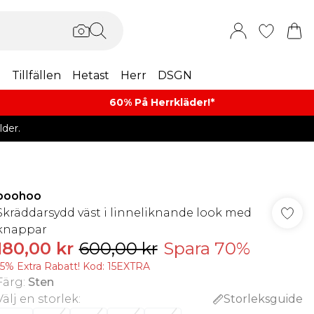
m
Tillfällen
Hetast
Herr
DSGN
60% På Herrkläder!*​
der.
boohoo
Skräddarsydd väst i linneliknande look med
knappar
180,00 kr
600,00 kr
Spara 70%
15% Extra Rabatt! Kod: 15EXTRA
Färg
:
Sten
Välj en storlek
:
Storleksguide