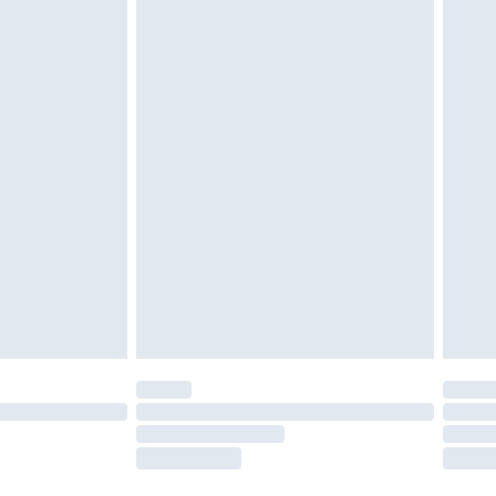
oanvända och otvättade med originaletiketterna
as inomhus. Hemartiklar inklusive sängkläder,
 måste vara oanvända och i sin oöppnade
r inte dina lagstadgade rättigheter.
a returpolicy.