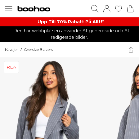
Upp Till 70% Rabatt På Allt!*
Den här webbplatsen använder AI-genererade och AI-
redigerade bilder.
Kavajer
/
Oversize Blazers
REA