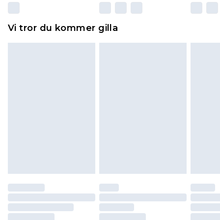
Dessutom måste skor provas inomhus.
Hemartiklar inklusive sängkläder, madrasser och
Vi tror du kommer gilla
toppers och kuddar måste vara oanvända och i
sin oöppnade originalförpackning. Detta
påverkar inte dina lagstadgade rättigheter.
Klicka
här
för att se vår fullständiga returpolicy.