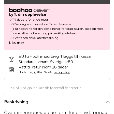
Lyft din upplevelse
14 dagars förlängd retur
65kr dag kompensation för sen leverans
Full täckning för din beställning (förlorad, stulen, skadad) med
omedelbar utbetalning på berättigade krav
Gratis och enkel återförsäljning
Läs mer
EU tull- och importavgift läggs till i kassan.
Standardleverans Sverige kr80
Rätt till retur inom 28 dagar
Undantag gäller.
Se vår
returpolicy
18+, villkor gäller. Kredit föremål för status
Beskrivning
Överdimensionerad passform för en avslappnad,