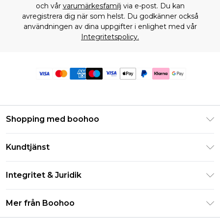
och vår
varumärkesfamilj
via e-post. Du kan
avregistrera dig när som helst. Du godkänner också
användningen av dina uppgifter i enlighet med vår
Integritetspolicy.
Shopping med boohoo
Klarna
Kundtjänst
Studentrabatt - Student Beans
Returnera din beställning
Studentrabatt - UNiDAYS
Integritet & Juridik
Vanliga frågor
Boohoo-appen
Integritetspolicy
Leveransinformation
Mer från Boohoo
Storleksguide
Allmänna villkor
Returnerar information