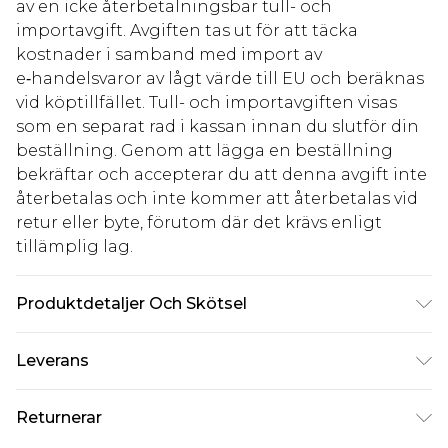
av en icke återbetalningsbar tull- och
importavgift. Avgiften tas ut för att täcka
kostnader i samband med import av
e‑handelsvaror av lågt värde till EU och beräknas
vid köptillfället. Tull- och importavgiften visas
som en separat rad i kassan innan du slutför din
beställning. Genom att lägga en beställning
bekräftar och accepterar du att denna avgift inte
återbetalas och inte kommer att återbetalas vid
retur eller byte, förutom där det krävs enligt
tillämplig lag.
Produktdetaljer Och Skötsel
100% Polyester, foder: 100% Polyester. Tvätta
Leverans
mörka färger separat. Modellen bär UK storlek 10.
Standardleverans Sverige
kr80
Returnerar
5-7 arbetsdagar