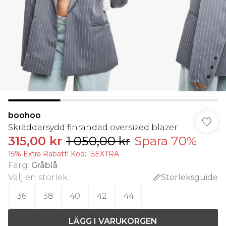
boohoo
Skräddarsydd finrandad oversized blazer
315,00 kr
1 050,00 kr
Spara 70%
15% Extra Rabatt! Kod: 15EXTRA
Färg
:
Gråblå
Välj en storlek
:
Storleksguide
36
38
40
42
44
LÄGG I VARUKORGEN