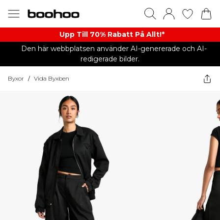
Upp Till 70% Rabatt På Allt!*
Den här webbplatsen använder AI-genererade och AI-
redigerade bilder.
Byxor
/
Vida Byxben