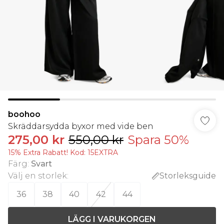
boohoo
Skräddarsydda byxor med vide ben
275,00 kr
550,00 kr
Spara 50%
15% Extra Rabatt! Kod: 15EXTRA
Färg
:
Svart
Välj en storlek
:
Storleksguide
36
38
40
42
44
LÄGG I VARUKORGEN