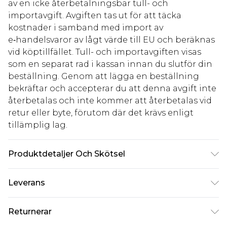
av en icke återbetalningsbar tull- och
importavgift. Avgiften tas ut för att täcka
kostnader i samband med import av
e‑handelsvaror av lågt värde till EU och beräknas
vid köptillfället. Tull- och importavgiften visas
som en separat rad i kassan innan du slutför din
beställning. Genom att lägga en beställning
bekräftar och accepterar du att denna avgift inte
återbetalas och inte kommer att återbetalas vid
retur eller byte, förutom där det krävs enligt
tillämplig lag.
Produktdetaljer Och Skötsel
97% polyester, 3% elastan/spandex. Tvätta mörka
Leverans
färger separat. Modellen bär UK-storlek 10.
Standardleverans Sverige
kr80
Returnerar
5-7 arbetsdagar