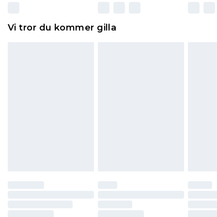
Dessutom måste skor provas inomhus.
Hemartiklar inklusive sängkläder, madrasser och
Vi tror du kommer gilla
toppers och kuddar måste vara oanvända och i
sin oöppnade originalförpackning. Detta
påverkar inte dina lagstadgade rättigheter.
Klicka
här
för att se vår fullständiga returpolicy.