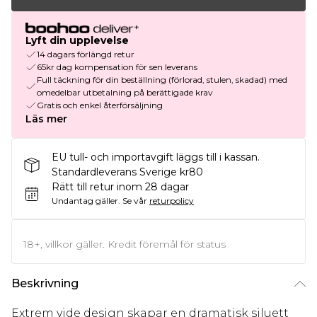
Lyft din upplevelse
14 dagars förlängd retur
65kr dag kompensation för sen leverans
Full täckning för din beställning (förlorad, stulen, skadad) med
omedelbar utbetalning på berättigade krav
Gratis och enkel återförsäljning
Läs mer
EU tull- och importavgift läggs till i kassan.
Standardleverans Sverige kr80
Rätt till retur inom 28 dagar
Undantag gäller.
Se vår
returpolicy
18+, villkor gäller. Kredit föremål för status
Beskrivning
Extrem vide design skapar en dramatisk siluett