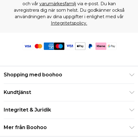
och vår
varumärkesfamilj
via e-post. Du kan
avregistrera dig när som helst. Du godkänner också
användningen av dina uppgifter i enlighet med vår
Integritetspolicy.
Shopping med boohoo
Klarna
Kundtjänst
Studentrabatt - Student Beans
Returnera din beställning
Studentrabatt - UNiDAYS
Integritet & Juridik
Vanliga frågor
Boohoo-appen
Integritetspolicy
Leveransinformation
Mer från Boohoo
Storleksguide
Allmänna villkor
Returnerar information