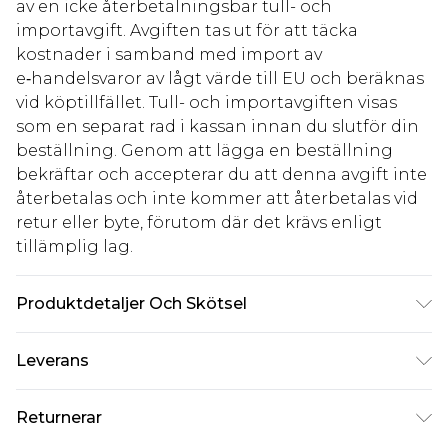
av en icke återbetalningsbar tull- och
importavgift. Avgiften tas ut för att täcka
kostnader i samband med import av
e‑handelsvaror av lågt värde till EU och beräknas
vid köptillfället. Tull- och importavgiften visas
som en separat rad i kassan innan du slutför din
beställning. Genom att lägga en beställning
bekräftar och accepterar du att denna avgift inte
återbetalas och inte kommer att återbetalas vid
retur eller byte, förutom där det krävs enligt
tillämplig lag.
Produktdetaljer Och Skötsel
Material: 100% Polyester Maskintvätt. Modellen
Leverans
bär storlek 10.
Standardleverans Sverige
kr80
Returnerar
5-7 arbetsdagar