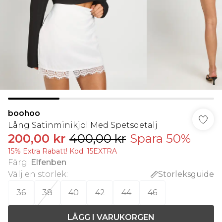
boohoo
Lång Satinminikjol Med Spetsdetalj
200,00 kr
400,00 kr
Spara 50%
15% Extra Rabatt! Kod: 15EXTRA
Färg
:
Elfenben
Välj en storlek
:
Storleksguide
36
38
40
42
44
46
LÄGG I VARUKORGEN