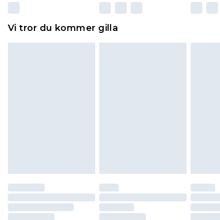
Dessutom måste skor provas inomhus.
Hemartiklar inklusive sängkläder, madrasser och
Vi tror du kommer gilla
toppers och kuddar måste vara oanvända och i
sin oöppnade originalförpackning. Detta
påverkar inte dina lagstadgade rättigheter.
Klicka
här
för att se vår fullständiga returpolicy.