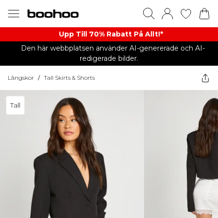
Upp Till 70% Rabatt På Allt!*
Den här webbplatsen använder AI-genererade och AI-
redigerade bilder.
Långskor
/
Tall Skirts & Shorts
Tall