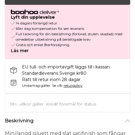
Lyft din upplevelse
14 dagars förlängd retur
65kr dag kompensation för sen leverans
Full täckning för din beställning (förlorad, stulen, skadad) med
omedelbar utbetalning på berättigade krav
Gratis och enkel återförsäljning
Läs mer
EU tull- och importavgift läggs till i kassan.
Standardleverans Sverige kr80
Rätt till retur inom 28 dagar
Undantag gäller.
Se vår
returpolicy
18+, villkor gäller. Kredit föremål för status
Beskrivning
Minilängd siluett med slät satifinish som fångar