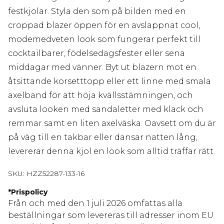
festkjolar. Styla den som på bilden med en
croppad blazer öppen för en avslappnat cool,
modemedveten look som fungerar perfekt till
cocktailbarer, födelsedagsfester eller sena
middagar med vänner. Byt ut blazern mot en
åtsittande korsetttopp eller ett linne med smala
axelband för att höja kvällsstämningen, och
avsluta looken med sandaletter med klack och
remmar samt en liten axelväska. Oavsett om du är
på väg till en takbar eller dansar natten lång,
levererar denna kjol en look som alltid träffar rätt.
SKU:
HZZ52287-133-16
*
Prispolicy
Från och med den 1 juli 2026 omfattas alla
beställningar som levereras till adresser inom EU