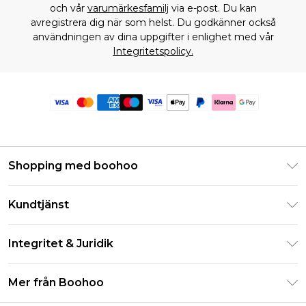
och vår
varumärkesfamilj
via e-post. Du kan
avregistrera dig när som helst. Du godkänner också
användningen av dina uppgifter i enlighet med vår
Integritetspolicy.
Shopping med boohoo
Klarna
Kundtjänst
Studentrabatt - Student Beans
Returnera din beställning
Studentrabatt - UNiDAYS
Integritet & Juridik
Vanliga frågor
Boohoo-appen
Integritetspolicy
Leveransinformation
Mer från Boohoo
Storleksguide
Allmänna villkor
Returnerar information