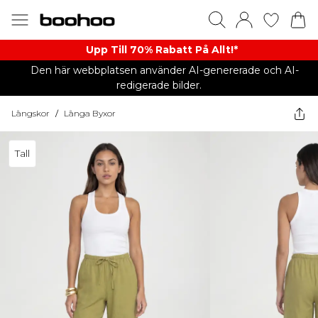
Upp Till 70% Rabatt På Allt!*
Den här webbplatsen använder AI-genererade och AI-
redigerade bilder.
Långskor
/
Långa Byxor
Tall