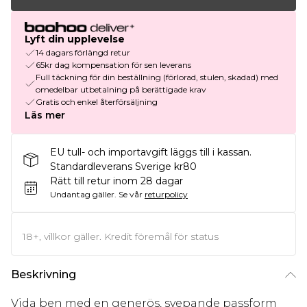
Lyft din upplevelse
14 dagars förlängd retur
65kr dag kompensation för sen leverans
Full täckning för din beställning (förlorad, stulen, skadad) med
omedelbar utbetalning på berättigade krav
Gratis och enkel återförsäljning
Läs mer
EU tull- och importavgift läggs till i kassan.
Standardleverans Sverige kr80
Rätt till retur inom 28 dagar
Undantag gäller.
Se vår
returpolicy
18+, villkor gäller. Kredit föremål för status
Beskrivning
Vida ben med en generös, svepande passform