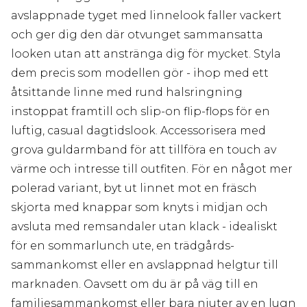
avslappnade tyget med linnelook faller vackert
och ger dig den där otvunget sammansatta
looken utan att anstränga dig för mycket. Styla
dem precis som modellen gör - ihop med ett
åtsittande linne med rund halsringning
instoppat framtill och slip-on flip-flops för en
luftig, casual dagtidslook. Accessorisera med
grova guldarmband för att tillföra en touch av
värme och intresse till outfiten. För en något mer
polerad variant, byt ut linnet mot en fräsch
skjorta med knappar som knyts i midjan och
avsluta med remsan­daler utan klack - idealiskt
för en sommarlunch ute, en trädgårds­
sammankomst eller en avslappnad helgtur till
marknaden. Oavsett om du är på väg till en
familje­sammankomst eller bara njuter av en lugn