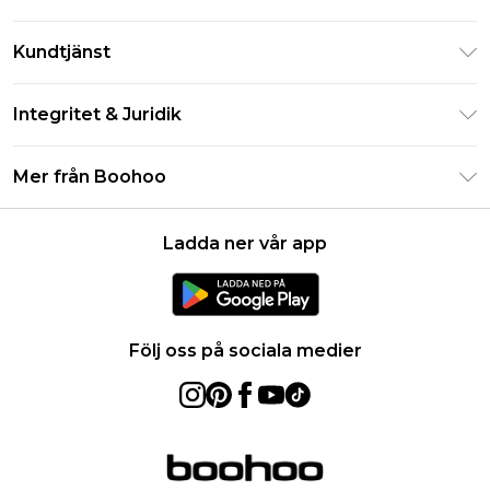
Klarna
Kundtjänst
Studentrabatt - Student Beans
Returnera din beställning
Studentrabatt - UNiDAYS
Integritet & Juridik
Vanliga frågor
Boohoo-appen
Integritetspolicy
Leveransinformation
Mer från Boohoo
Storleksguide
Allmänna villkor
Returnerar information
Karriärer på Boohoo
Om cookies
Kontakta oss
Ladda ner vår app
Modernt slaveri uttalande
Användarvillkor
Produkt
Följ oss på sociala medier