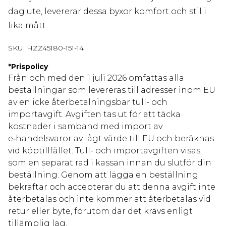
dag ute, levererar dessa byxor komfort och stil i
lika mått.
SKU:
HZZ45180-151-14
*
Prispolicy
Från och med den 1 juli 2026 omfattas alla
beställningar som levereras till adresser inom EU
av en icke återbetalningsbar tull- och
importavgift. Avgiften tas ut för att täcka
kostnader i samband med import av
e‑handelsvaror av lågt värde till EU och beräknas
vid köptillfället. Tull- och importavgiften visas
som en separat rad i kassan innan du slutför din
beställning. Genom att lägga en beställning
bekräftar och accepterar du att denna avgift inte
återbetalas och inte kommer att återbetalas vid
retur eller byte, förutom där det krävs enligt
tillämplig lag.