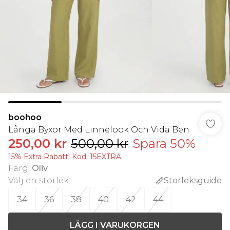
boohoo
Långa Byxor Med Linnelook Och Vida Ben
250,00 kr
500,00 kr
Spara 50%
15% Extra Rabatt! Kod: 15EXTRA
Färg
:
Oliv
Välj en storlek
:
Storleksguide
34
36
38
40
42
44
LÄGG I VARUKORGEN