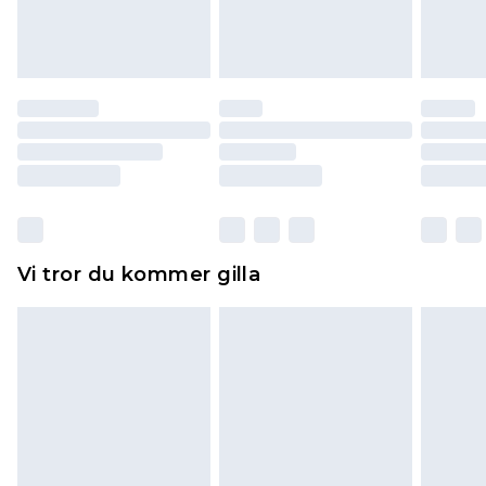
varan till ett fast belopp av 100KR, som kommer
att dras av från det belopp som ska återbetalas
till dig. Du kommer sedan att få en full
återbetalning minus kostnaden för 100KR för att
returnera varan.
Skor och/eller kläder måste vara oanvända och
otvättade med originaletiketterna påsatta.
Dessutom måste skor provas inomhus.
Hemartiklar inklusive sängkläder, madrasser och
Vi tror du kommer gilla
toppers och kuddar måste vara oanvända och i
sin oöppnade originalförpackning. Detta
påverkar inte dina lagstadgade rättigheter.
Klicka
här
för att se vår fullständiga returpolicy.