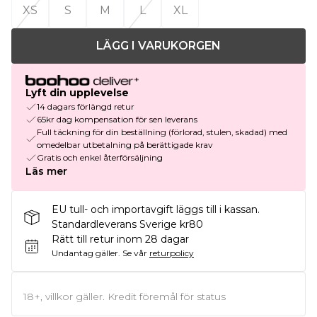
XS
S
M
L
XL
LÄGG I VARUKORGEN
Lyft din upplevelse
14 dagars förlängd retur
65kr dag kompensation för sen leverans
Full täckning för din beställning (förlorad, stulen, skadad) med
omedelbar utbetalning på berättigade krav
Gratis och enkel återförsäljning
Läs mer
EU tull- och importavgift läggs till i kassan.
Standardleverans Sverige kr80
Rätt till retur inom 28 dagar
Undantag gäller.
Se vår
returpolicy
18+, villkor gäller. Kredit föremål för status