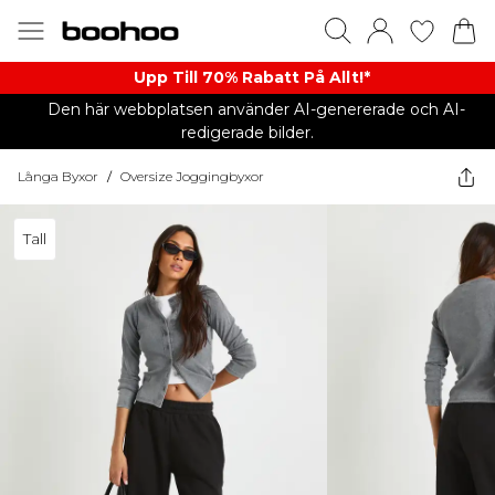
Upp Till 70% Rabatt På Allt!*
Den här webbplatsen använder AI-genererade och AI-
redigerade bilder.
Långa Byxor
/
Oversize Joggingbyxor
Tall