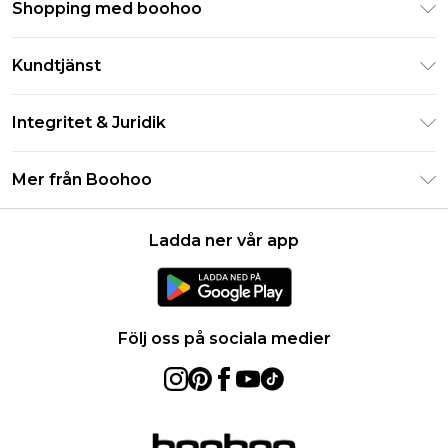
Shopping med boohoo
Klarna
Kundtjänst
Studentrabatt - Student Beans
Returnera din beställning
Studentrabatt - UNiDAYS
Integritet & Juridik
Vanliga frågor
Boohoo-appen
Integritetspolicy
Leveransinformation
Mer från Boohoo
Storleksguide
Allmänna villkor
Returnerar information
Karriärer på Boohoo
Om cookies
Kontakta oss
Ladda ner vår app
Modernt slaveri uttalande
Användarvillkor
Produkt
Följ oss på sociala medier