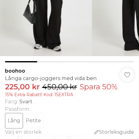
boohoo
Långa cargo-joggers med vida ben
225,00 kr
450,00 kr
Spara 50%
15% Extra Rabatt! Kod: 15EXTRA
Färg
:
Svart
Passform
:
Lång
Petite
Välj en storlek
:
Storleksguide