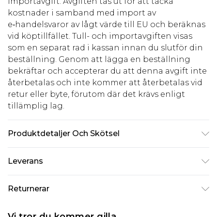
importavgift. Avgiften tas ut för att täcka
kostnader i samband med import av
e‑handelsvaror av lågt värde till EU och beräknas
vid köptillfället. Tull- och importavgiften visas
som en separat rad i kassan innan du slutför din
beställning. Genom att lägga en beställning
bekräftar och accepterar du att denna avgift inte
återbetalas och inte kommer att återbetalas vid
retur eller byte, förutom där det krävs enligt
tillämplig lag.
Produktdetaljer Och Skötsel
100% Polyester. Machine wash. Model wears size
Leverans
10.
Standardleverans Sverige
kr80
Returnerar
5-7 arbetsdagar
Något som inte riktigt stämmer? Du har 21 dagar
Expressleverans Sverige
kr239
Vi tror du kommer gilla