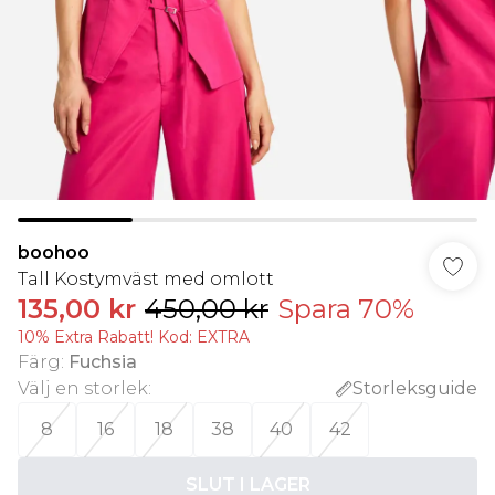
boohoo
Tall Kostymväst med omlott
135,00 kr
450,00 kr
Spara 70%
10% Extra Rabatt! Kod: EXTRA
Färg
:
Fuchsia
Välj en storlek
:
Storleksguide
8
16
18
38
40
42
SLUT I LAGER