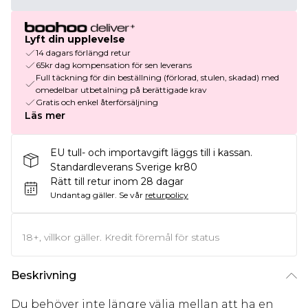
Lyft din upplevelse
14 dagars förlängd retur
65kr dag kompensation för sen leverans
Full täckning för din beställning (förlorad, stulen, skadad) med
omedelbar utbetalning på berättigade krav
Gratis och enkel återförsäljning
Läs mer
EU tull- och importavgift läggs till i kassan.
Standardleverans Sverige kr80
Rätt till retur inom 28 dagar
Undantag gäller.
Se vår
returpolicy
18+, villkor gäller. Kredit föremål för status
Beskrivning
Du behöver inte längre välja mellan att ha en