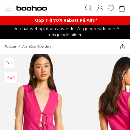
Upp Till 70% Rabatt På Allt!*
Den här webbplatsen använder AI-genererade och AI-
redigerade bilder.
Toppar
/
Ärmlösa Överdelar
Tall
REA