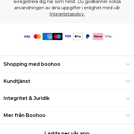
avregistrera dig när som helst. Du godkänner också
användningen av dina uppgifter i enlighet med vår
Integritetspolicy.
Shopping med boohoo
Klarna
Kundtjänst
Studentrabatt - Student Beans
Returnera din beställning
Studentrabatt - UNiDAYS
Integritet & Juridik
Vanliga frågor
Boohoo-appen
Integritetspolicy
Leveransinformation
Mer från Boohoo
Storleksguide
Allmänna villkor
Returnerar information
Karriärer på Boohoo
Om cookies
Kontakta oss
Ladda ner vår app