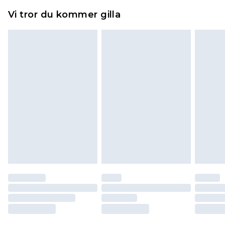
Hemartiklar inklusive sängkläder, madrasser och
Vi tror du kommer gilla
toppers och kuddar måste vara oanvända och i
sin oöppnade originalförpackning. Detta
påverkar inte dina lagstadgade rättigheter.
Klicka
här
för att se vår fullständiga returpolicy.