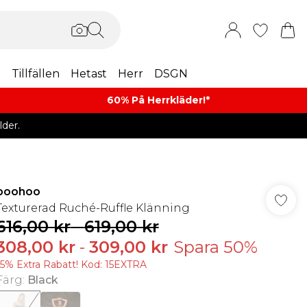
m
Tillfällen
Hetast
Herr
DSGN
60% På Herrkläder!*​
der.
boohoo
Texturerad Ruché-Ruffle Klänning
616,00 kr
-
619,00 kr
308,00 kr
-
309,00 kr
Spara 50%
15% Extra Rabatt! Kod: 15EXTRA
Färg
:
Black