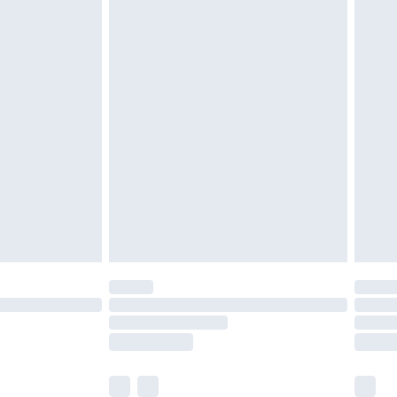
oanvända och otvättade med originaletiketterna
as inomhus. Hemartiklar inklusive sängkläder,
 måste vara oanvända och i sin oöppnade
r inte dina lagstadgade rättigheter.
a returpolicy.