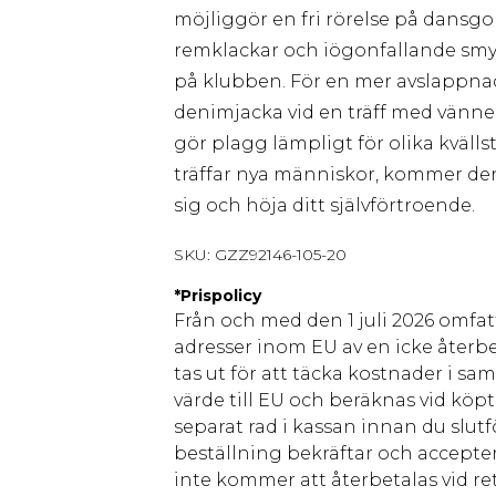
möjliggör en fri rörelse på dansg
remklackar och iögonfallande smyc
på klubben. För en mer avslappnad
denimjacka vid en träff med vänne
gör plagg lämpligt för olika kvällst
träffar nya människor, kommer denn
sig och höja ditt självförtroende.
SKU:
GZZ92146-105-20
*
Prispolicy
Från och med den 1 juli 2026 omfatt
adresser inom EU av en icke återbe
tas ut för att täcka kostnader i s
värde till EU och beräknas vid köpti
separat rad i kassan innan du slut
beställning bekräftar och accepter
inte kommer att återbetalas vid ret