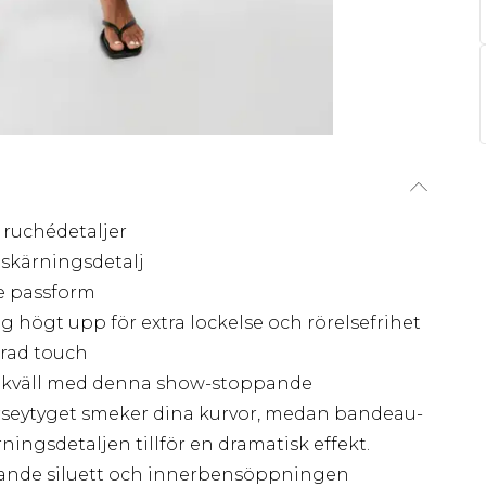
a ruchédetaljer
skärningsdetalj
de passform
 högt upp för extra lockelse och rörelsefrihet
erad touch
tekväll med denna show-stoppande
erseytyget smeker dina kurvor, medan bandeau-
ningsdetaljen tillför en dramatisk effekt.
rande siluett och innerbensöppningen