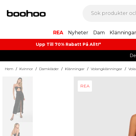
REA
Nyheter
Dam
Klänninga
Upp Till 70% Rabatt På Allt!*
De
Hem
/
Kvinnor
/
Damkläder
/
Klänningar
/
Volangklänningar
/
Vola
REA