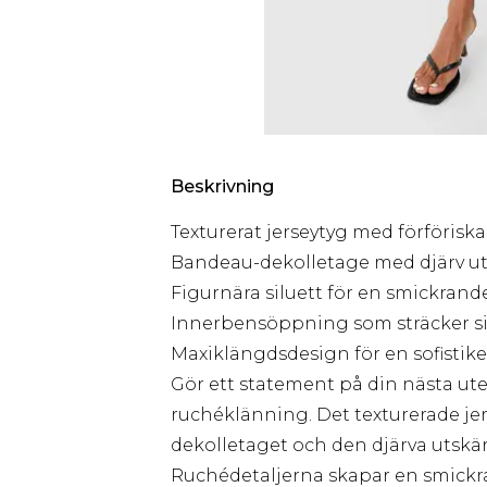
Beskrivning
Texturerat jerseytyg med förförisk
Bandeau-dekolletage med djärv ut
Figurnära siluett för en smickran
Innerbensöppning som sträcker sig
Maxiklängdsdesign för en sofistik
Gör ett statement på din nästa u
ruchéklänning. Det texturerade j
dekolletaget och den djärva utskär
Ruchédetaljerna skapar en smick