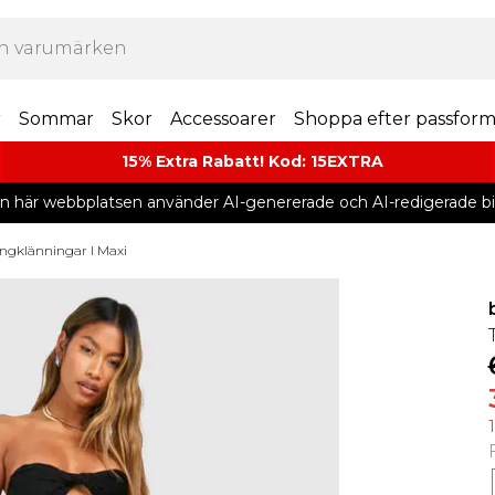
r
Sommar
Skor
Accessoarer
Shoppa efter passfor
15% Extra Rabatt! Kod: 15EXTRA
n här webbplatsen använder AI-genererade och AI-redigerade bil
ngklänningar I Maxi