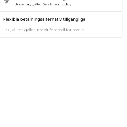
Undantag gäller.
Se vår
returpolicy
Flexibla betalningsalternativ tillgängliga
18+, villkor gäller. Kredit föremål för status