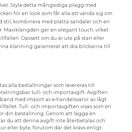
olvet. Styla detta mångsidiga plagg med
ken för en look som får alla att vända sig om
 stil, kombinera med platta sandaler och en
r. Maxiklängden ger en elegant touch, vilket
illfällen. Oavsett om du är ute på stan eller
a klänning garanterat att dra blickarna till
as alla beställningar som levereras till
talningsbar tull- och importavgift. Avgiften
amband med import av e‑handelsvaror av lågt
llfället. Tull- och importavgiften visas som en
för din beställning. Genom att lägga en
ar du att denna avgift inte återbetalas och
ur eller byte, förutom där det krävs enligt