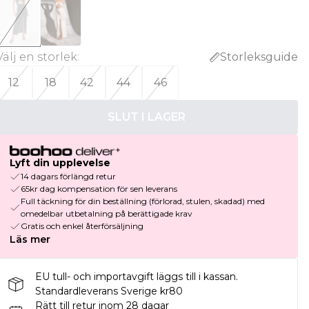
Välj en storlek
:
Storleksguide
12
18
42
44
46
SLUT I LAGER
Lyft din upplevelse
14 dagars förlängd retur
65kr dag kompensation för sen leverans
Full täckning för din beställning (förlorad, stulen, skadad) med
omedelbar utbetalning på berättigade krav
Gratis och enkel återförsäljning
Läs mer
EU tull- och importavgift läggs till i kassan.
Standardleverans Sverige kr80
Rätt till retur inom 28 dagar