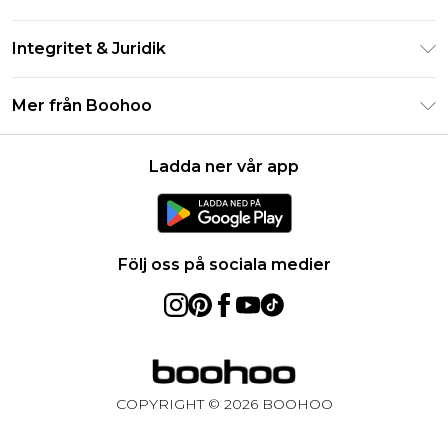
Studentrabatt - Student Beans
Returnera din beställning
Studentrabatt - UNiDAYS
Integritet & Juridik
Vanliga frågor
Boohoo-appen
Integritetspolicy
Leveransinformation
Mer från Boohoo
Storleksguide
Allmänna villkor
Returnerar information
Karriärer på Boohoo
Om cookies
Kontakta oss
Ladda ner vår app
Modernt slaveri uttalande
Användarvillkor
Produkt
Följ oss på sociala medier
COPYRIGHT ©
2026
BOOHOO