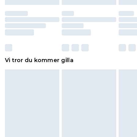
till dig. Du kommer sedan att få en full
återbetalning minus kostnaden för 100KR för att
returnera varan.
Skor och/eller kläder måste vara oanvända och
otvättade med originaletiketterna påsatta.
Dessutom måste skor provas inomhus.
Hemartiklar inklusive sängkläder, madrasser och
Vi tror du kommer gilla
toppers och kuddar måste vara oanvända och i
sin oöppnade originalförpackning. Detta
påverkar inte dina lagstadgade rättigheter.
Klicka
här
för att se vår fullständiga returpolicy.