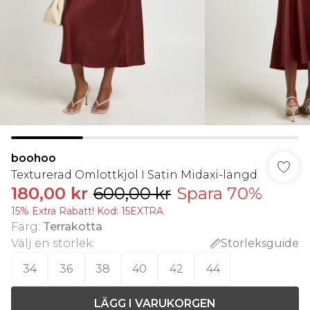
boohoo
Texturerad Omlottkjol I Satin Midaxi-längd
180,00 kr
600,00 kr
Spara 70%
15% Extra Rabatt! Kod: 15EXTRA
Färg
:
Terrakotta
Välj en storlek
:
Storleksguide
34
36
38
40
42
44
LÄGG I VARUKORGEN