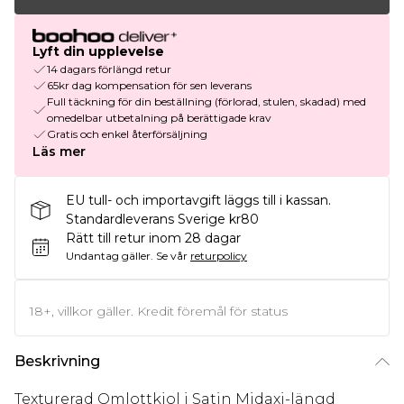
Lyft din upplevelse
14 dagars förlängd retur
65kr dag kompensation för sen leverans
Full täckning för din beställning (förlorad, stulen, skadad) med
omedelbar utbetalning på berättigade krav
Gratis och enkel återförsäljning
Läs mer
EU tull- och importavgift läggs till i kassan.
Standardleverans Sverige kr80
Rätt till retur inom 28 dagar
Undantag gäller.
Se vår
returpolicy
18+, villkor gäller. Kredit föremål för status
Beskrivning
Texturerad Omlottkjol i Satin Midaxi-längd