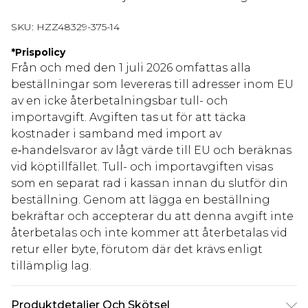
SKU:
HZZ48329-375-14
*
Prispolicy
Från och med den 1 juli 2026 omfattas alla
beställningar som levereras till adresser inom EU
av en icke återbetalningsbar tull- och
importavgift. Avgiften tas ut för att täcka
kostnader i samband med import av
e‑handelsvaror av lågt värde till EU och beräknas
vid köptillfället. Tull- och importavgiften visas
som en separat rad i kassan innan du slutför din
beställning. Genom att lägga en beställning
bekräftar och accepterar du att denna avgift inte
återbetalas och inte kommer att återbetalas vid
retur eller byte, förutom där det krävs enligt
tillämplig lag.
Produktdetaljer Och Skötsel