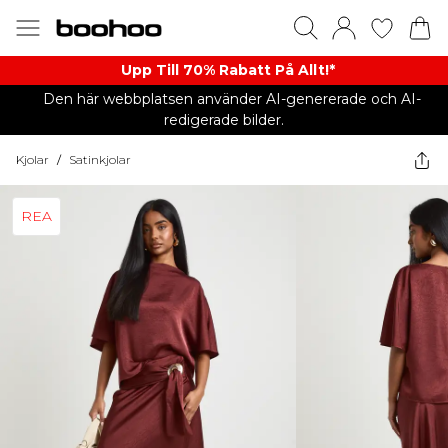
Upp Till 70% Rabatt På Allt!*
Den här webbplatsen använder AI-genererade och AI-
redigerade bilder.
Kjolar
/
Satinkjolar
REA