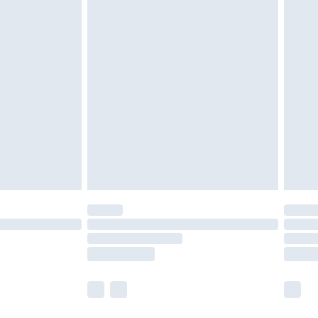
as inomhus. Hemartiklar inklusive sängkläder,
 måste vara oanvända och i sin oöppnade
r inte dina lagstadgade rättigheter.
a returpolicy.