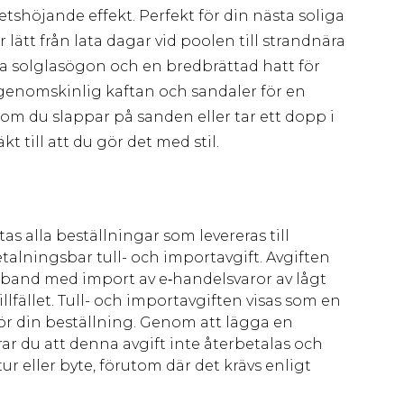
etshöjande effekt. Perfekt för din nästa soliga
lätt från lata dagar vid poolen till strandnära
a solglasögon och en bredbrättad hatt för
 genomskinlig kaftan och sandaler för en
t om du slappar på sanden eller tar ett dopp i
 till att du gör det med stil.
as alla beställningar som levereras till
talningsbar tull- och importavgift. Avgiften
amband med import av e‑handelsvaror av lågt
llfället. Tull- och importavgiften visas som en
för din beställning. Genom att lägga en
ar du att denna avgift inte återbetalas och
ur eller byte, förutom där det krävs enligt