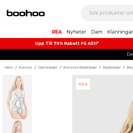
REA
Nyheter
Dam
Klänninga
Upp Till 70% Rabatt På Allt!*
De
Hem
/
Kvinnor
/
Damkläder
/
Kvinnors Badkläder
/
Badkläder
/
Bad
REA