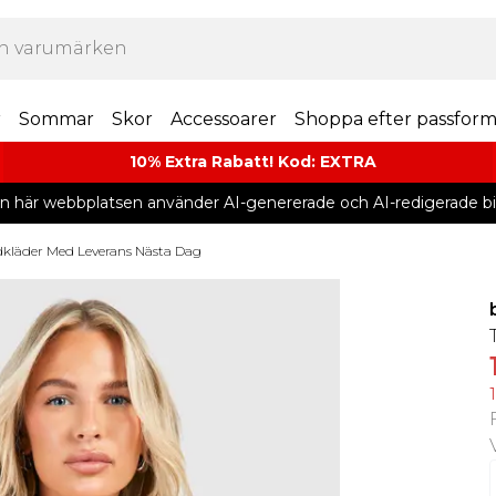
r
Sommar
Skor
Accessoarer
Shoppa efter passfor
10% Extra Rabatt! Kod: EXTRA
n här webbplatsen använder AI-genererade och AI-redigerade bil
kläder Med Leverans Nästa Dag