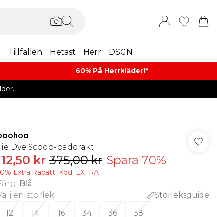
m
Tillfällen
Hetast
Herr
DSGN
60% På Herrkläder!*​
der.
boohoo
Tie Dye Scoop-baddräkt
112,50 kr
375,00 kr
Spara 70%
10% Extra Rabatt! Kod: EXTRA
Färg
:
Blå
Välj en storlek
:
Storleksguide
12
14
16
34
36
38