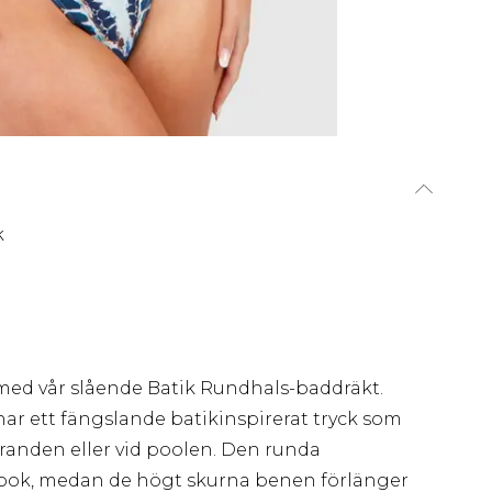
k
ed vår slående Batik Rundhals-baddräkt.
ar ett fängslande batikinspirerat tryck som
 stranden eller vid poolen. Den runda
ook, medan de högt skurna benen förlänger