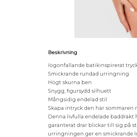
Beskrivning
Iögonfallande batikinspirerat tryc
Smickrande rundad urringning
Högt skurna ben
Snygg, figursydd silhuett
Mångsidig endelad stil
Skapa intryck den här sommaren m
Denna livfulla endelade baddräkt h
garanterat drar blickar till sig på
urringningen ger en smickrande l