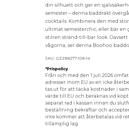
din silhuett och ger en självsäkerh
semester – denna baddräkt övergår 
cocktails. Kombinera den med stor
ultimat semesterchic, eller bär en
stilren strand-till-bar look. Oavset
vågorna, ser denna Boohoo baddräkt
SKU:
GZZ86277-106-14
*
Prispolicy
Från och med den 1 juli 2026 omfatt
adresser inom EU av en icke återbe
tas ut för att täcka kostnader i s
värde till EU och beräknas vid köpti
separat rad i kassan innan du slut
beställning bekräftar och accepter
inte kommer att återbetalas vid ret
tillämplig lag.