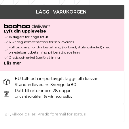
LÄGG I VARUKORGEN
Lyft din upplevelse
14 dagars förlängd retur
65kr dag kompensation för sen leverans
Full täckning för din beställning (förlorad, stulen, skadad) med
omedelbar utbetalning på berättigade krav
Gratis och enkel återförsäljning
Läs mer
EU tull- och importavgift läggs till i kassan.
Standardleverans Sverige kr80
Rätt till retur inom 28 dagar
Undantag gäller.
Se vår
returpolicy
18+, villkor gäller. Kredit föremål för status