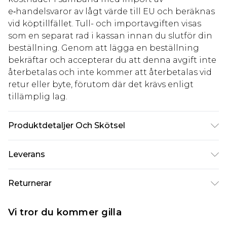
e‑handelsvaror av lågt värde till EU och beräknas
vid köptillfället. Tull- och importavgiften visas
som en separat rad i kassan innan du slutför din
beställning. Genom att lägga en beställning
bekräftar och accepterar du att denna avgift inte
återbetalas och inte kommer att återbetalas vid
retur eller byte, förutom där det krävs enligt
tillämplig lag.
Produktdetaljer Och Skötsel
Beläggning: 100% polyuretan. Bakstycke: 100%
Leverans
polyester. Torka av med en fuktig trasa eller
svamp. Modell bär brittisk storlek 10.
Standardleverans Sverige
kr80
Returnerar
5-7 arbetsdagar
Något som inte riktigt stämmer? Du har 21 dagar
Expressleverans Sverige
kr239
Vi tror du kommer gilla
på dig att skicka tillbaka något från den dag du
1-2 arbetsdagar