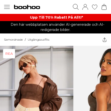
Upp Till 70% Rabatt På Allt!*
Den här webbplatsen använder AI-genererade och AI-
redigerade bilder.
Samordnade
/
Utgångsoutfits
REA