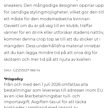
sneakers. Den mångsidiga designen öppnar upp
för oändliga stylingmöjligheter, vilket gör den till
ett måste för den modemedvetna kvinnan.
Oavsett om du är på väg till en klubb, träffar
vänner för en drink eller utforskar stadens nattliv,
kommer denna crop top se till att du sticker ut i
mängden. Dess underhållsfria material innebär
att du kan lägga mindre tid på att oroa dig för
skötseln och mer tid på att njuta av kvällen.
SKU:
GZZ95127-186-14
*
Prispolicy
Från och med den 1 juli 2026 omfattas alla
beställningar som levereras till adresser inom EU
av en icke återbetalningsbar tull- och
importavgift. Avgiften tas ut för att täcka
kostnader i samband med import av