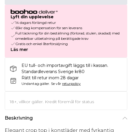
Lyft din upplevelse
14 dagars förlängd retur
65kr dag kompensation för sen leverans
Full täckning för din beställning (förlorad, stulen, skadad) med
omedelbar utbetalning på berättigade krav
Gratis och enkel återförsäljning
Läs mer
EU tull- och importavgift läggs till i kassan.
Standardleverans Sverige kr80
Rätt till retur inom 28 dagar
Undantag gäller.
Se vår
returpolicy
18+, villkor gäller. Kredit föremål för status
Beskrivning
Elegant crop top i konstläder med fyrkantig