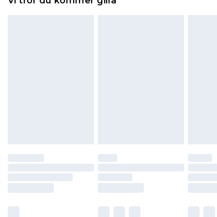
Vi tror du kommer gilla
toppers och kuddar måste vara oanvända och i
sin oöppnade originalförpackning. Detta
påverkar inte dina lagstadgade rättigheter.
Klicka
här
för att se vår fullständiga returpolicy.