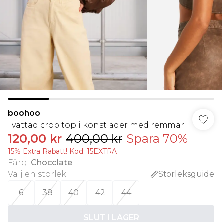
boohoo
Tvättad crop top i konstläder med remmar
120,00 kr
400,00 kr
Spara 70%
15% Extra Rabatt! Kod: 15EXTRA
Färg
:
Chocolate
Välj en storlek
:
Storleksguide
6
38
40
42
44
SLUT I LAGER