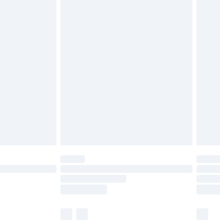
oanvända och otvättade med originaletiketterna
as inomhus. Hemartiklar inklusive sängkläder,
 måste vara oanvända och i sin oöppnade
r inte dina lagstadgade rättigheter.
a returpolicy.