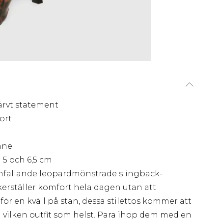
ärvt statement
ort
nne
5 och 6,5 cm
gonfallande leopardmönstrade slingback-
erställer komfort hela dagen utan att
ör en kväll på stan, dessa stilettos kommer att
ill vilken outfit som helst. Para ihop dem med en