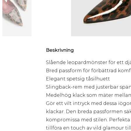
Beskrivning
Slående leopardmönster för ett dj
Bred passform för förbättrad komf
Elegant spetsig tåsilhuett
Slingback-rem med justerbar spä
Medelhög klack som mäter mellan 
Gör ett vilt intryck med dessa iö
klackar. Den breda passformen säk
kompromissa med stilen. Perfekta f
tillföra en touch av vild glamour t