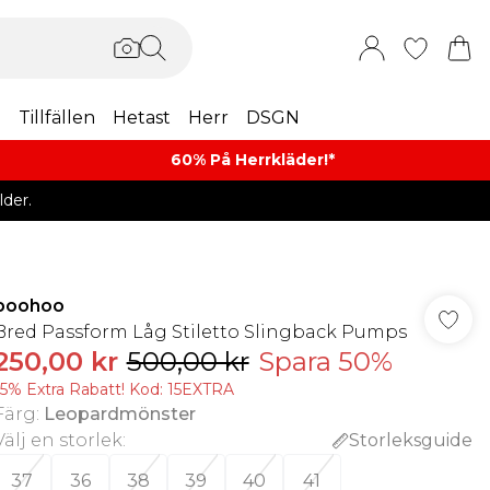
m
Tillfällen
Hetast
Herr
DSGN
60% På Herrkläder!*​
der.
boohoo
Bred Passform Låg Stiletto Slingback Pumps
250,00 kr
500,00 kr
Spara 50%
15% Extra Rabatt! Kod: 15EXTRA
Färg
:
Leopardmönster
Välj en storlek
:
Storleksguide
37
36
38
39
40
41