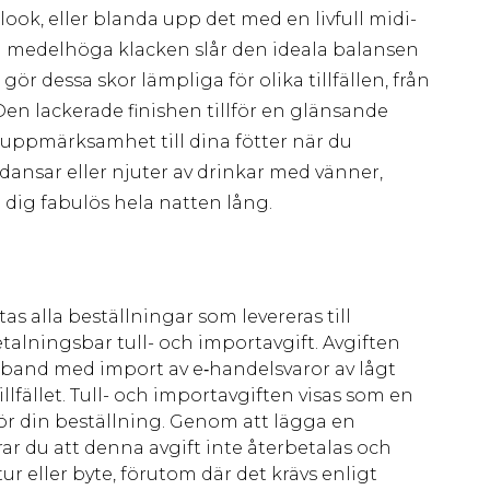
 look, eller blanda upp det med en livfull midi-
a medelhöga klacken slår den ideala balansen
ör dessa skor lämpliga för olika tillfällen, från
Den lackerade finishen tillför en glänsande
r uppmärksamhet till dina fötter när du
dansar eller njuter av drinkar med vänner,
 dig fabulös hela natten lång.
as alla beställningar som levereras till
talningsbar tull- och importavgift. Avgiften
amband med import av e‑handelsvaror av lågt
llfället. Tull- och importavgiften visas som en
för din beställning. Genom att lägga en
ar du att denna avgift inte återbetalas och
ur eller byte, förutom där det krävs enligt