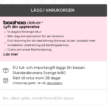
LÄGG I VARUKORGEN
Lyft din upplevelse
14 dagars förlängd retur
65kr dag kompensation för sen leverans
Full täckning för din beställning (förlorad, stulen, skadad) med
omedelbar utbetalning på berättigade krav
Gratis och enkel återförsäljning
Läs mer
EU tull- och importavgift läggs till i kassan.
Standardleverans Sverige kr80
Rätt till retur inom 28 dagar
Undantag gäller.
Se vår
returpolicy
18+, villkor gäller. Kredit föremål för status