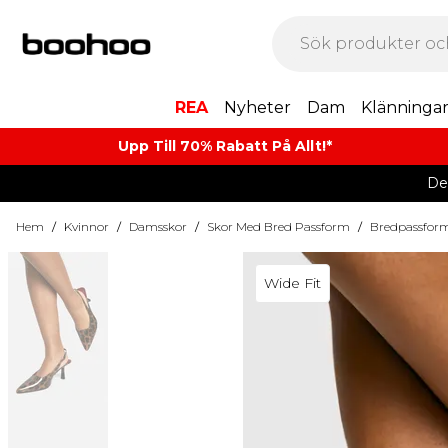
REA
Nyheter
Dam
Klänninga
Upp Till 70% Rabatt På Allt!*
De
Hem
/
Kvinnor
/
Damsskor
/
Skor Med Bred Passform
/
Bredpassform
Wide Fit