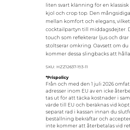
liten svart klänning för en klassisk
kjol och crop top. Den mångsidig
mellan komfort och elegans, vilket g
cocktailpartyn till middagsdejter. 
touch som reflekterar ljus och dra
stoltserar omkring. Oavsett om du 
kommer dessa slingbacks att hålla
SKU:
HZZ12637-193-11
*
Prispolicy
Från och med den 1 juli 2026 omfatt
adresser inom EU av en icke återbe
tas ut för att täcka kostnader i s
värde till EU och beräknas vid köpti
separat rad i kassan innan du slut
beställning bekräftar och accepter
inte kommer att återbetalas vid ret