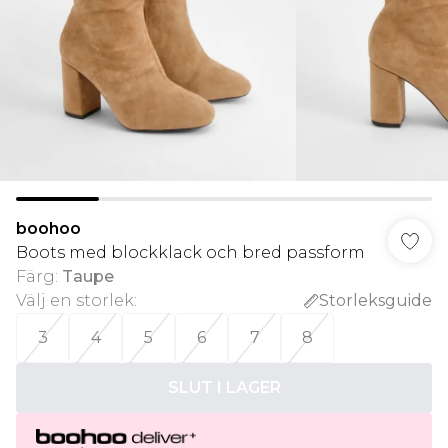
boohoo
Boots med blockklack och bred passform
Färg
:
Taupe
Välj en storlek
:
Storleksguide
3
4
5
6
7
8
SLUT I LAGER