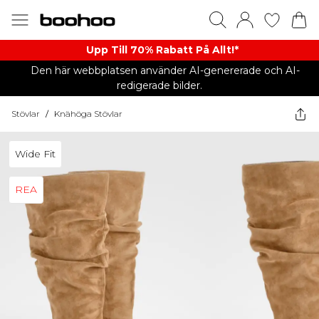
Upp Till 70% Rabatt På Allt!*
Den här webbplatsen använder AI-genererade och AI-
redigerade bilder.
Stövlar
/
Knähöga Stövlar
Wide Fit
REA