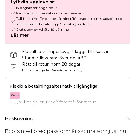
Lyft din upplevelse
14 dagars förlängd retur
65kr dag kompensation för sen leverans
Full täckning för din beställning (förlorad, stulen, skadad) med
omedelbar utbetalning på berättigade krav
Gratis och enkel återförsäljning
Läs mer
EU tull- och importavgift läggs till i kassan.
Standardleverans Sverige kr80
Rätt till retur inom 28 dagar
Undantag gäller.
Se vår
returpolicy
Flexibla betalningsalternativ tillgängliga
18+, villkor gäller. Kredit föremål för status
Beskrivning
Boots med bred passform är skorna som just nu