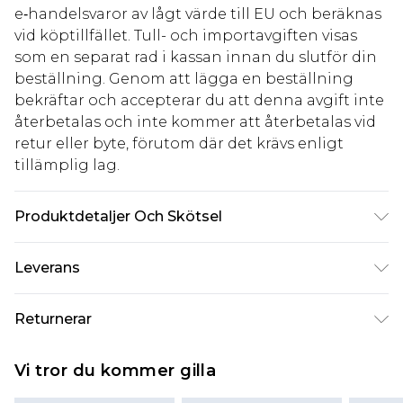
e‑handelsvaror av lågt värde till EU och beräknas
vid köptillfället. Tull- och importavgiften visas
som en separat rad i kassan innan du slutför din
beställning. Genom att lägga en beställning
bekräftar och accepterar du att denna avgift inte
återbetalas och inte kommer att återbetalas vid
retur eller byte, förutom där det krävs enligt
tillämplig lag.
Produktdetaljer Och Skötsel
Upper: synthetic suede Lining: synthetic material
Leverans
Outer: synthetic materials
Standardleverans Sverige
kr80
Returnerar
5-7 arbetsdagar
Något som inte riktigt stämmer? Du har 21 dagar
Expressleverans Sverige
kr239
Vi tror du kommer gilla
på dig att skicka tillbaka något från den dag du
1-2 arbetsdagar