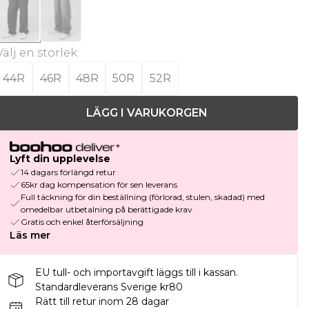
Välj en storlek
:
44R
46R
48R
50R
52R
LÄGG I VARUKORGEN
Lyft din upplevelse
14 dagars förlängd retur
65kr dag kompensation för sen leverans
Full täckning för din beställning (förlorad, stulen, skadad) med
omedelbar utbetalning på berättigade krav
Gratis och enkel återförsäljning
Läs mer
EU tull- och importavgift läggs till i kassan.
Standardleverans Sverige kr80
Rätt till retur inom 28 dagar