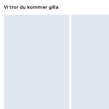
piercade smycken, vuxenleksaker, 
Vi tror du kommer gilla
hygienförseglingen inte är på plats
Det kommer att tas ut en avgift för 
100KR, som kommer att dras av från
kommer sedan att få en full återb
returnera varan.
Skor och/eller kläder måste vara 
påsatta. Dessutom måste skor prov
madrasser och toppers och kuddar
originalförpackning. Detta påverka
Klicka
här
för att se vår fullständig