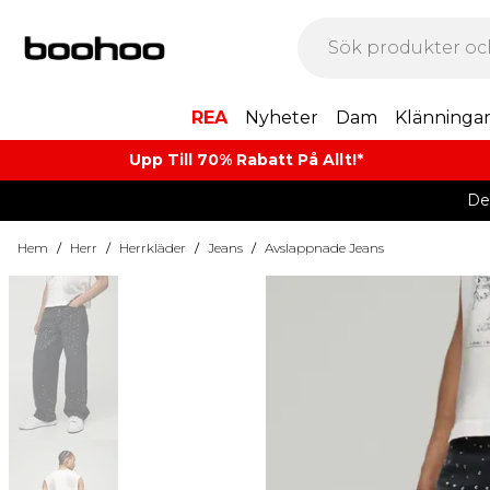
REA
Nyheter
Dam
Klänninga
Upp Till 70% Rabatt På Allt!*
De
Hem
/
Herr
/
Herrkläder
/
Jeans
/
Avslappnade Jeans