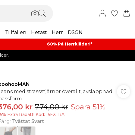
m
Tillfällen
Hetast
Herr
DSGN
60% På Herrkläder!*​
der.
boohooMAN
Jeans med strassstjärnor överallt, avslappnad
passform
376,00 kr
774,00 kr
Spara 51%
15% Extra Rabatt! Kod: 15EXTRA
Färg
:
Tvättat Svart