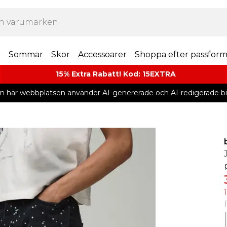
r
Sommar
Skor
Accessoarer
Shoppa efter passfor
15% Extra Rabatt! Kod: 15EXTRA
n här webbplatsen använder AI-genererade och AI-redigerade bil