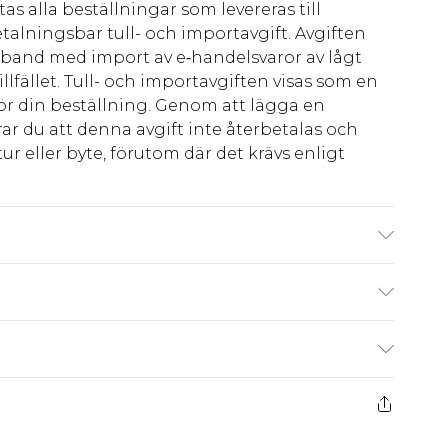
as alla beställningar som levereras till
talningsbar tull- och importavgift. Avgiften
amband med import av e‑handelsvaror av lågt
llfället. Tull- och importavgiften visas som en
för din beställning. Genom att lägga en
ar du att denna avgift inte återbetalas och
ur eller byte, förutom där det krävs enligt
r brittisk storlek M/32
kr80
 har 21 dagar på dig att skicka tillbaka något
kr239
 återbetalningar för modemasker, kosmetika,