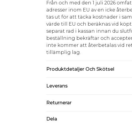
Från och med den 1 juli 2026 omfatt
adresser inom EU av en icke återbe
tas ut för att täcka kostnader i s
värde till EU och beräknas vid köpti
separat rad i kassan innan du slut
beställning bekräftar och accepter
inte kommer att återbetalas vid ret
tillämplig lag.
Produktdetaljer Och Skötsel
100% bomull. Modellen är 6'1 och bä
Leverans
Standardleverans Sverige
Returnerar
5-7 arbetsdagar
Något som inte riktigt stämmer? Du
Dela
Expressleverans Sverige
från den dag du tar emot det.
1-2 arbetsdagar
Observera att vi inte kan erbjuda