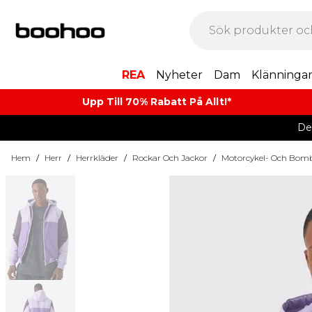
REA
Nyheter
Dam
Klänninga
Upp Till 70% Rabatt På Allt!*
De
Hem
/
Herr
/
Herrkläder
/
Rockar Och Jackor
/
Motorcykel- Och Bomb