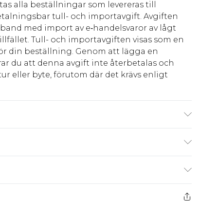
as alla beställningar som levereras till
talningsbar tull- och importavgift. Avgiften
amband med import av e‑handelsvaror av lågt
llfället. Tull- och importavgiften visas som en
för din beställning. Genom att lägga en
ar du att denna avgift inte återbetalas och
ur eller byte, förutom där det krävs enligt
s UK size M/32
kr80
 har 21 dagar på dig att skicka tillbaka något
kr239
 återbetalningar för modemasker, kosmetika,