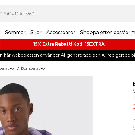
r
Sommar
Skor
Accessoarer
Shoppa efter passfor
15% Extra Rabatt! Kod: 15EXTRA
n här webbplatsen använder AI-genererade och AI-redigerade bil
erjackor
/
Bomberjackor