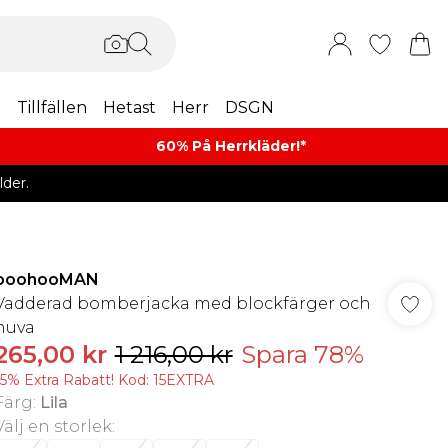
m
Tillfällen
Hetast
Herr
DSGN
60% På Herrkläder!*​
der.
boohooMAN
Vadderad bomberjacka med blockfärger och
huva
265,00 kr
1 216,00 kr
Spara 78%
15% Extra Rabatt! Kod: 15EXTRA
Färg
:
Lila
Välj en storlek
: