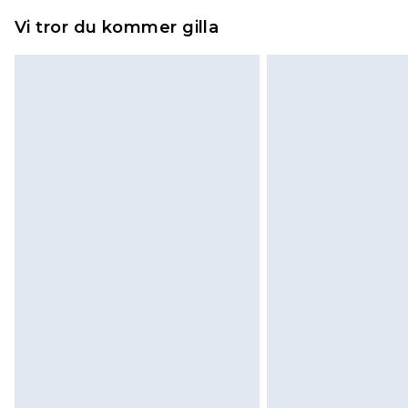
piercade smycken, vuxenleksaker, 
Vi tror du kommer gilla
hygienförseglingen inte är på plats
Det kommer att tas ut en avgift för 
100KR, som kommer att dras av från
kommer sedan att få en full återb
returnera varan.
Skor och/eller kläder måste vara 
påsatta. Dessutom måste skor prov
madrasser och toppers och kuddar
originalförpackning. Detta påverka
Klicka
här
för att se vår fullständig