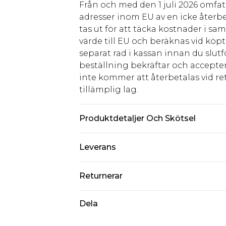
Från och med den 1 juli 2026 omfatt
adresser inom EU av en icke återbe
tas ut för att täcka kostnader i s
värde till EU och beräknas vid köpti
separat rad i kassan innan du slut
beställning bekräftar och accepter
inte kommer att återbetalas vid ret
tillämplig lag.
Produktdetaljer Och Skötsel
100% Polyester. Model is 6'1 & wear
Leverans
Standardleverans Sverige
Returnerar
5-7 arbetsdagar
Något som inte riktigt stämmer? Du
Dela
Expressleverans Sverige
från den dag du tar emot det.
1-2 arbetsdagar
Observera att vi inte kan erbjuda