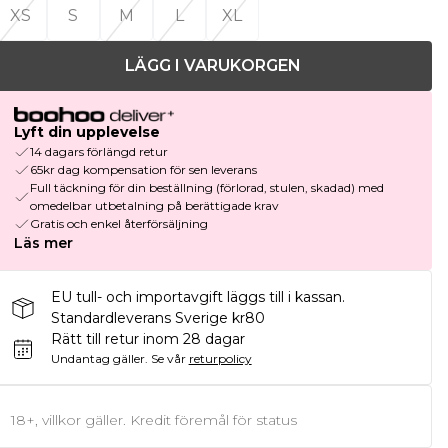
XS
S
M
L
XL
LÄGG I VARUKORGEN
Lyft din upplevelse
14 dagars förlängd retur
65kr dag kompensation för sen leverans
Full täckning för din beställning (förlorad, stulen, skadad) med
omedelbar utbetalning på berättigade krav
Gratis och enkel återförsäljning
Läs mer
EU tull- och importavgift läggs till i kassan.
Standardleverans Sverige kr80
Rätt till retur inom 28 dagar
Undantag gäller.
Se vår
returpolicy
18+, villkor gäller. Kredit föremål för status