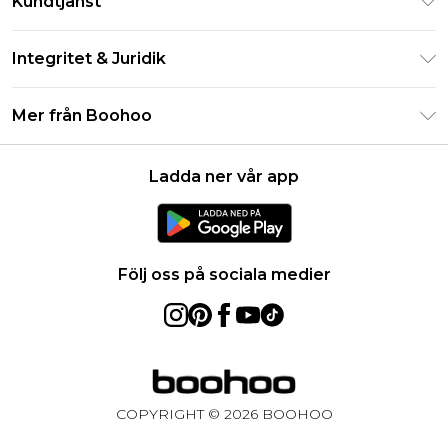
Kundtjänst
Studentrabatt - Student Beans
Returnera din beställning
Studentrabatt - UNiDAYS
Integritet & Juridik
Vanliga frågor
Boohoo-appen
Integritetspolicy
Leveransinformation
Mer från Boohoo
Storleksguide
Allmänna villkor
Returnerar information
Karriärer på Boohoo
Om cookies
Kontakta oss
Ladda ner vår app
Modernt slaveri uttalande
Användarvillkor
Produkt
Följ oss på sociala medier
COPYRIGHT ©
2026
BOOHOO