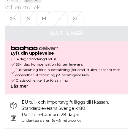
Välj en storlek
:
XS
S
M
L
XL
SLUT I LAGER
Lyft din upplevelse
14 dagars förlängd retur
65kr dag kompensation för sen leverans
Full täckning för din beställning (förlorad, stulen, skadad) med
omedelbar utbetalning på berättigade krav
Gratis och enkel återförsäljning
Läs mer
EU tull- och importavgift läggs till i kassan.
Standardleverans Sverige kr80
Rätt till retur inom 28 dagar
Undantag gäller.
Se vår
returpolicy