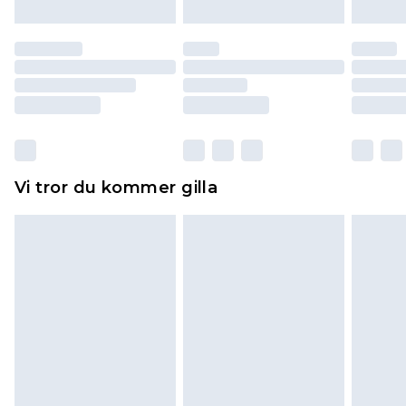
till dig. Du kommer sedan att få en full
återbetalning minus kostnaden för 100KR för att
returnera varan.
Skor och/eller kläder måste vara oanvända och
otvättade med originaletiketterna påsatta.
Dessutom måste skor provas inomhus.
Hemartiklar inklusive sängkläder, madrasser och
Vi tror du kommer gilla
toppers och kuddar måste vara oanvända och i
sin oöppnade originalförpackning. Detta
påverkar inte dina lagstadgade rättigheter.
Klicka
här
för att se vår fullständiga returpolicy.