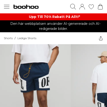
Upp Till 70% Rabatt På Allt!*
Den här webbplatsen använder AI-genererade och AI-
redigerade bilder.
Shorts
/
Lediga Shorts