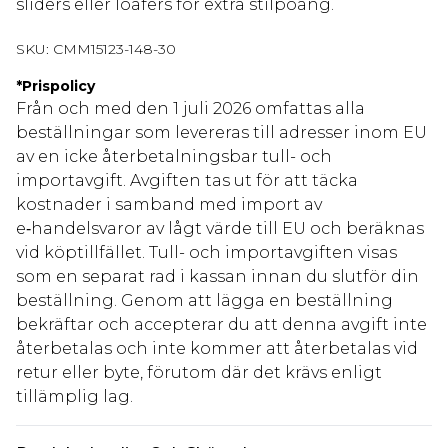
sliders eller loafers för extra stilpoäng.
SKU:
CMM15123-148-30
*
Prispolicy
Från och med den 1 juli 2026 omfattas alla
beställningar som levereras till adresser inom EU
av en icke återbetalningsbar tull- och
importavgift. Avgiften tas ut för att täcka
kostnader i samband med import av
e‑handelsvaror av lågt värde till EU och beräknas
vid köptillfället. Tull- och importavgiften visas
som en separat rad i kassan innan du slutför din
beställning. Genom att lägga en beställning
bekräftar och accepterar du att denna avgift inte
återbetalas och inte kommer att återbetalas vid
retur eller byte, förutom där det krävs enligt
tillämplig lag.