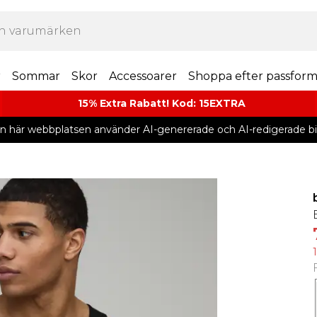
r
Sommar
Skor
Accessoarer
Shoppa efter passfor
15% Extra Rabatt! Kod: 15EXTRA
n här webbplatsen använder AI-genererade och AI-redigerade bil