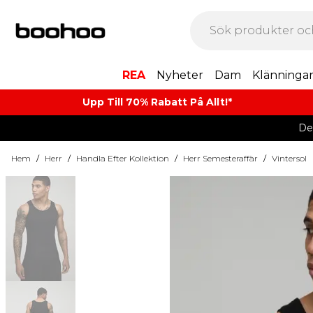
REA
Nyheter
Dam
Klänninga
Upp Till 70% Rabatt På Allt!*
De
Hem
/
Herr
/
Handla Efter Kollektion
/
Herr Semesteraffär
/
Vintersol