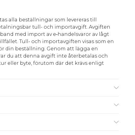
as alla beställningar som levereras till
talningsbar tull- och importavgift. Avgiften
amband med import av e‑handelsvaror av lågt
llfället. Tull- och importavgiften visas som en
för din beställning. Genom att lägga en
ar du att denna avgift inte återbetalas och
ur eller byte, förutom där det krävs enligt
r 185 cm & bär storlek M/32
kr80
 har 21 dagar på dig att skicka tillbaka något