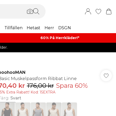
m
Tillfällen
Hetast
Herr
DSGN
60% På Herrkläder!*​
der.
boohooMAN
Basic Muskelpassform Ribbat Linne
70,40 kr
176,00 kr
Spara 60%
15% Extra Rabatt! Kod: 15EXTRA
Färg
:
Svart