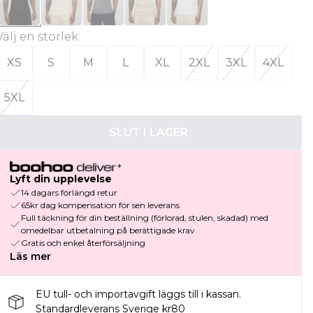
Välj en storlek
:
XS
S
M
L
XL
2XL
3XL
4XL
5XL
SLUT I LAGER
Lyft din upplevelse
14 dagars förlängd retur
65kr dag kompensation för sen leverans
Full täckning för din beställning (förlorad, stulen, skadad) med
omedelbar utbetalning på berättigade krav
Gratis och enkel återförsäljning
Läs mer
EU tull- och importavgift läggs till i kassan.
Standardleverans Sverige kr80