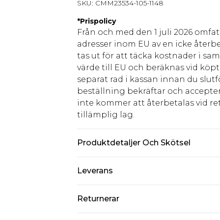
SKU:
CMM23534-105-1148
*
Prispolicy
Från och med den 1 juli 2026 omfatt
adresser inom EU av en icke återbe
tas ut för att täcka kostnader i s
värde till EU och beräknas vid köpti
separat rad i kassan innan du slut
beställning bekräftar och accepter
inte kommer att återbetalas vid ret
tillämplig lag.
Produktdetaljer Och Skötsel
95% bomull, 5% elastan. Modellen ä
Leverans
Standardleverans Sverige
Returnerar
5-7 arbetsdagar
Något som inte riktigt stämmer? Du