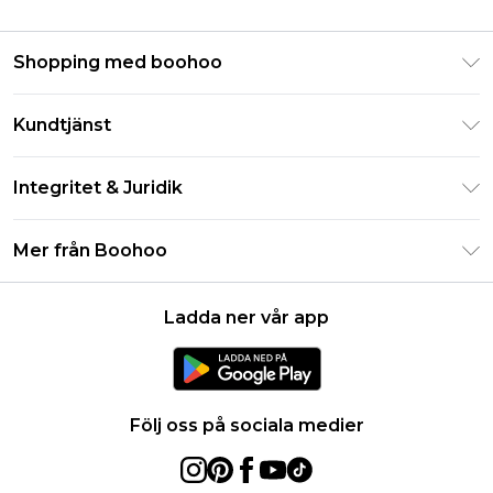
Shopping med boohoo
Klarna
Kundtjänst
Studentrabatt - Student Beans
Returnera din beställning
Studentrabatt - UNiDAYS
Integritet & Juridik
Vanliga frågor
Boohoo-appen
Integritetspolicy
Leveransinformation
Mer från Boohoo
Storleksguide
Allmänna villkor
Returnerar information
Karriärer på Boohoo
Om cookies
Kontakta oss
Ladda ner vår app
Modernt slaveri uttalande
Användarvillkor
Produkt
Följ oss på sociala medier