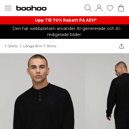
Upp Till 70% Rabatt På Allt!*
Den här webbplatsen använder AI-genererade och AI-
redigerade bilder.
T-Shirts
/
Långa Ärm T-Shirts