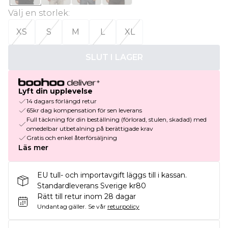
Välj en storlek
:
XS
S
M
L
XL
SLUT I LAGER
Lyft din upplevelse
14 dagars förlängd retur
65kr dag kompensation för sen leverans
Full täckning för din beställning (förlorad, stulen, skadad) med
omedelbar utbetalning på berättigade krav
Gratis och enkel återförsäljning
Läs mer
EU tull- och importavgift läggs till i kassan.
Standardleverans Sverige kr80
Rätt till retur inom 28 dagar
Undantag gäller.
Se vår
returpolicy