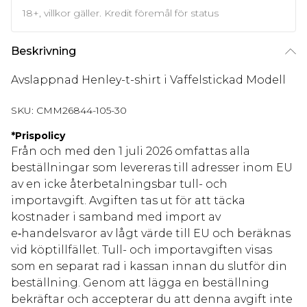
18+, villkor gäller. Kredit föremål för status
Beskrivning
Avslappnad Henley-t-shirt i Vaffelstickad Modell
SKU:
CMM26844-105-30
*
Prispolicy
Från och med den 1 juli 2026 omfattas alla
beställningar som levereras till adresser inom EU
av en icke återbetalningsbar tull- och
importavgift. Avgiften tas ut för att täcka
kostnader i samband med import av
e‑handelsvaror av lågt värde till EU och beräknas
vid köptillfället. Tull- och importavgiften visas
som en separat rad i kassan innan du slutför din
beställning. Genom att lägga en beställning
bekräftar och accepterar du att denna avgift inte