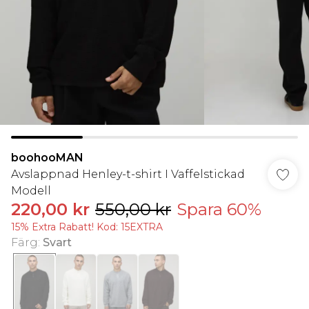
boohooMAN
Avslappnad Henley-t-shirt I Vaffelstickad
Modell
220,00 kr
550,00 kr
Spara 60%
15% Extra Rabatt! Kod: 15EXTRA
Färg
:
Svart