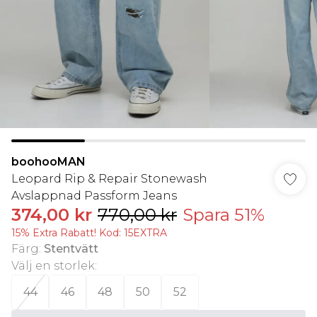
boohooMAN
Leopard Rip & Repair Stonewash
Avslappnad Passform Jeans
374,00 kr
770,00 kr
Spara 51%
15% Extra Rabatt! Kod: 15EXTRA
Färg
:
Stentvätt
Välj en storlek
:
44
46
48
50
52