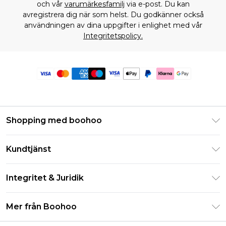
och vår
varumärkesfamilj
via e-post. Du kan
avregistrera dig när som helst. Du godkänner också
användningen av dina uppgifter i enlighet med vår
Integritetspolicy.
Shopping med boohoo
Klarna
Kundtjänst
Studentrabatt - Student Beans
Returnera din beställning
Studentrabatt - UNiDAYS
Integritet & Juridik
Vanliga frågor
Boohoo-appen
Integritetspolicy
Leveransinformation
Mer från Boohoo
Storleksguide
Allmänna villkor
Returnerar information