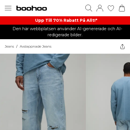
Upp Till 70% Rabatt På Allt!*
Den här webbplatsen använder AI-genererade och AI-
redigerade bilder.
Jeans
/
Avslappnade Jeans