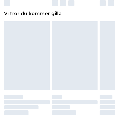
Dessutom måste skor provas inomhus.
Hemartiklar inklusive sängkläder, madrasser och
Vi tror du kommer gilla
toppers och kuddar måste vara oanvända och i
sin oöppnade originalförpackning. Detta
påverkar inte dina lagstadgade rättigheter.
Klicka
här
för att se vår fullständiga returpolicy.