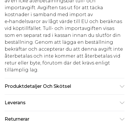
av en icke återbetalningsbar tull- och
importavgift. Avgiften tas ut för att täcka
kostnader i samband med import av
e‑handelsvaror av lågt värde till EU och beräknas
vid köptillfället. Tull- och importavgiften visas
som en separat rad i kassan innan du slutför din
beställning. Genom att lägga en beställning
bekräftar och accepterar du att denna avgift inte
återbetalas och inte kommer att återbetalas vid
retur eller byte, förutom där det krävs enligt
tillämplig lag.
Produktdetaljer Och Skötsel
100% Bomull. Modellen är 185 cm & bär UK storlek
Leverans
M/32
Standardleverans Sverige
kr80
Returnerar
5-7 arbetsdagar