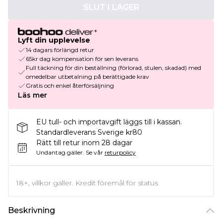
SLUT I LAGER
Lyft din upplevelse
14 dagars förlängd retur
65kr dag kompensation för sen leverans
Full täckning för din beställning (förlorad, stulen, skadad) med
omedelbar utbetalning på berättigade krav
Gratis och enkel återförsäljning
Läs mer
EU tull- och importavgift läggs till i kassan.
Standardleverans Sverige kr80
Rätt till retur inom 28 dagar
Undantag gäller.
Se vår
returpolicy
18+, villkor gäller. Kredit föremål för status
Beskrivning