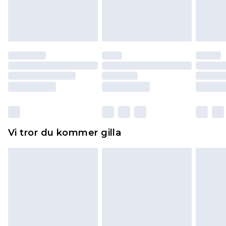
varan till ett fast belopp av 100KR, som kommer
att dras av från det belopp som ska återbetalas
till dig. Du kommer sedan att få en full
återbetalning minus kostnaden för 100KR för att
returnera varan.
Skor och/eller kläder måste vara oanvända och
otvättade med originaletiketterna påsatta.
Dessutom måste skor provas inomhus.
Hemartiklar inklusive sängkläder, madrasser och
Vi tror du kommer gilla
toppers och kuddar måste vara oanvända och i
sin oöppnade originalförpackning. Detta
påverkar inte dina lagstadgade rättigheter.
Klicka
här
för att se vår fullständiga returpolicy.