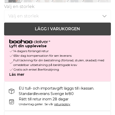
Välj en storlek
:
LÄGG I VARUKORGEN
Lyft din upplevelse
14 dagars förlängd retur
65kr dag kompensation för sen leverans
Full täckning för din beställning (förlorad, stulen, skadad) med
omedelbar utbetalning på berättigade krav
Gratis och enkel återförsäljning
Läs mer
EU tull- och importavgift läggs till i kassan.
Standardleverans Sverige kr80
Rätt till retur inom 28 dagar
Undantag gäller.
Se vår
returpolicy