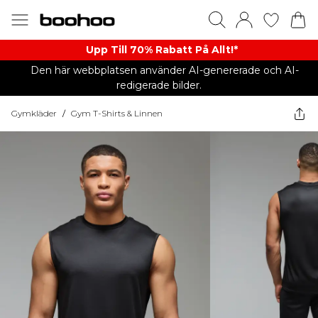
Upp Till 70% Rabatt På Allt!*
Den här webbplatsen använder AI-genererade och AI-
redigerade bilder.
Gymkläder
/
Gym T-Shirts & Linnen