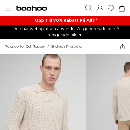
Upp Till 70% Rabatt På Allt!*
Den här webbplatsen använder AI-genererade och AI-
redigerade bilder.
Poloskjortor Och Toppar
/
Stickade Pikétröjor