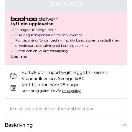
SLUT I LAGER
Lyft din upplevelse
14 dagars förlängd retur
65kr dag kompensation för sen leverans
Full täckning för din beställning (förlorad, stulen, skadad) med
omedelbar utbetalning på berättigade krav
Gratis och enkel återförsäljning
Läs mer
EU tull- och importavgift läggs till i kassan.
Standardleverans Sverige kr80
Rätt till retur inom 28 dagar
Undantag gäller.
Se vår
returpolicy
18+, villkor gäller. Kredit föremål för status
Beskrivning