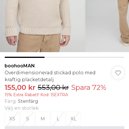
boohooMAN
Överdimensionerad stickad polo med
kraftig placketdetalj
155,00 kr
553,00 kr
Spara 72%
15% Extra Rabatt! Kod: 15EXTRA
Färg
:
Stenfärg
Välj en storlek
:
XS
S
M
L
XL