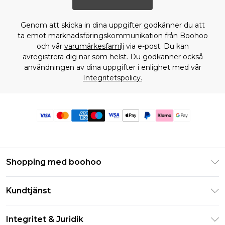
Genom att skicka in dina uppgifter godkänner du att
ta emot marknadsföringskommunikation från Boohoo
och vår
varumärkesfamilj
via e-post. Du kan
avregistrera dig när som helst. Du godkänner också
användningen av dina uppgifter i enlighet med vår
Integritetspolicy.
Shopping med boohoo
Klarna
Kundtjänst
Studentrabatt - Student Beans
Returnera din beställning
Studentrabatt - UNiDAYS
Integritet & Juridik