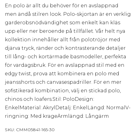
En polo är allt du behöver för en avslappnad
men ändå stilren look. Polo-skjortan är en verklig
garderobsnödvändighet som enkelt kan kläs
upp eller ner beroende på tillfället. Vår helt nya
kollektion innehåller allt från polotröjor med
djärva tryck, ränder och kontrasterande detaljer
till lång- och kortärmade basmodeller, perfekta
för vardagsbruk. För en avslappnad stil med en
edgy twist, prova att kombinera en polo med
jeansshorts och canvasespadriller. För en mer
sofistikerad kombination, välj en stickad polo,
chinos och loafers.Stil: PoloDesign:
EnkelMaterial: AkrylDetalj: EnkelLängd: NormalV-
ringning: Med krageÄrmlängd: Långärm
SKU:
CMM05841-165-30