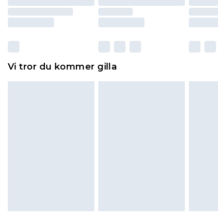
returnera varan.
Skor och/eller kläder måste vara oanvända och
otvättade med originaletiketterna påsatta.
Dessutom måste skor provas inomhus.
Hemartiklar inklusive sängkläder, madrasser och
Vi tror du kommer gilla
toppers och kuddar måste vara oanvända och i
sin oöppnade originalförpackning. Detta
påverkar inte dina lagstadgade rättigheter.
Klicka
här
för att se vår fullständiga returpolicy.