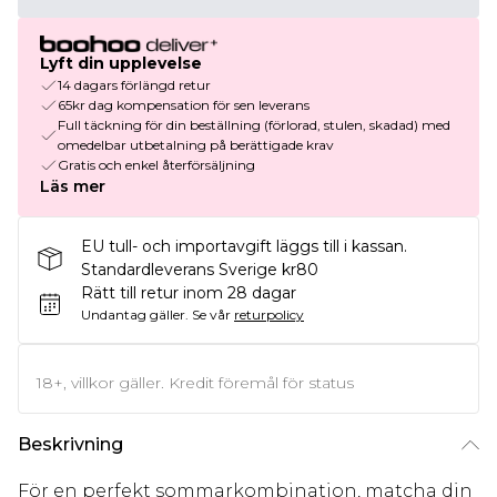
Lyft din upplevelse
14 dagars förlängd retur
65kr dag kompensation för sen leverans
Full täckning för din beställning (förlorad, stulen, skadad) med
omedelbar utbetalning på berättigade krav
Gratis och enkel återförsäljning
Läs mer
EU tull- och importavgift läggs till i kassan.
Standardleverans Sverige kr80
Rätt till retur inom 28 dagar
Undantag gäller.
Se vår
returpolicy
18+, villkor gäller. Kredit föremål för status
Beskrivning
För en perfekt sommarkombination, matcha din