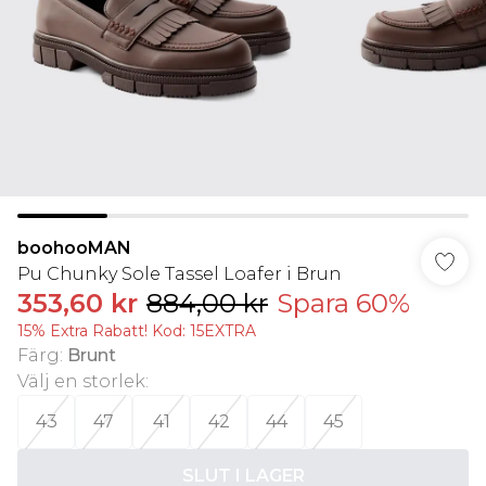
boohooMAN
Pu Chunky Sole Tassel Loafer i Brun
353,60 kr
884,00 kr
Spara 60%
15% Extra Rabatt! Kod: 15EXTRA
Färg
:
Brunt
Välj en storlek
:
43
47
41
42
44
45
SLUT I LAGER