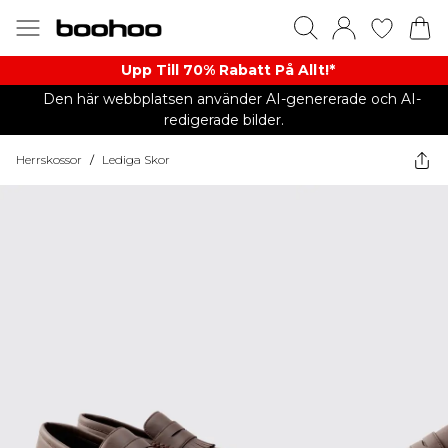
Upp Till 70% Rabatt På Allt!*
Den här webbplatsen använder AI-genererade och AI-
redigerade bilder.
Herrskossor
/
Lediga Skor