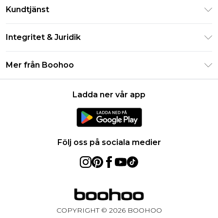
Klarna
Kundtjänst
Studentrabatt - Student Beans
Returnera din beställning
Studentrabatt - UNiDAYS
Integritet & Juridik
Vanliga frågor
Boohoo-appen
Integritetspolicy
Leveransinformation
Mer från Boohoo
Storleksguide
Allmänna villkor
Returnerar information
Karriärer på Boohoo
Om cookies
Kontakta oss
Ladda ner vår app
Modernt slaveri uttalande
Användarvillkor
Produkt
Följ oss på sociala medier
COPYRIGHT ©
2026
BOOHOO