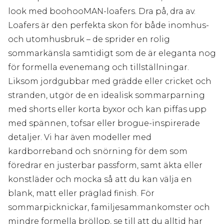
look med boohooMAN-loafers. Dra på, dra av.
Loafers är den perfekta skon för både inomhus-
och utomhusbruk – de sprider en rolig
sommarkänsla samtidigt som de är eleganta nog
för formella evenemang och tillställningar.
Liksom jordgubbar med grädde eller cricket och
stranden, utgör de en idealisk sommarparning
med shorts eller korta byxor och kan piffas upp
med spännen, tofsar eller brogue-inspirerade
detaljer. Vi har även modeller med
kardborreband och snörning för dem som
föredrar en justerbar passform, samt äkta eller
konstläder och mocka så att du kan välja en
blank, matt eller präglad finish. För
sommarpicknickar, familjesammankomster och
mindre formella bröllop, se till att du alltid har