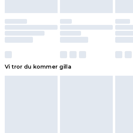
att dras av från det belopp som ska återbetalas
till dig. Du kommer sedan att få en full
återbetalning minus kostnaden för 100KR för att
returnera varan.
Skor och/eller kläder måste vara oanvända och
otvättade med originaletiketterna påsatta.
Dessutom måste skor provas inomhus.
Hemartiklar inklusive sängkläder, madrasser och
Vi tror du kommer gilla
toppers och kuddar måste vara oanvända och i
sin oöppnade originalförpackning. Detta
påverkar inte dina lagstadgade rättigheter.
Klicka
här
för att se vår fullständiga returpolicy.