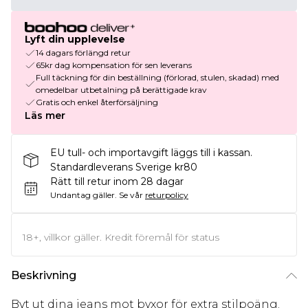
Lyft din upplevelse
14 dagars förlängd retur
65kr dag kompensation för sen leverans
Full täckning för din beställning (förlorad, stulen, skadad) med
omedelbar utbetalning på berättigade krav
Gratis och enkel återförsäljning
Läs mer
EU tull- och importavgift läggs till i kassan.
Standardleverans Sverige kr80
Rätt till retur inom 28 dagar
Undantag gäller.
Se vår
returpolicy
18+, villkor gäller. Kredit föremål för status
Beskrivning
Byt ut dina jeans mot byxor för extra stilpoäng.