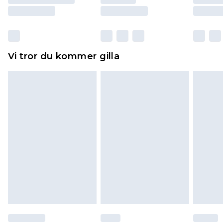
Skor och/eller kläder måste vara oanvända och
otvättade med originaletiketterna påsatta.
Dessutom måste skor provas inomhus.
Hemartiklar inklusive sängkläder, madrasser och
Vi tror du kommer gilla
toppers och kuddar måste vara oanvända och i
sin oöppnade originalförpackning. Detta
påverkar inte dina lagstadgade rättigheter.
Klicka
här
för att se vår fullständiga returpolicy.