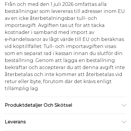
Från och med den 1 juli 2026 omfattas alla
beställningar som levereras till adresser inom EU
av en icke återbetalningsbar tull- och
importavgift. Avgiften tas ut för att täcka
kostnader i samband med import av
e‑handelsvaror av lågt värde till EU och beräknas
vid köptillfället. Tull- och importavgiften visas
som en separat rad i kassan innan du slutför din
beställning. Genom att lägga en beställning
bekräftar och accepterar du att denna avgift inte
återbetalas och inte kommer att återbetalas vid
retur eller byte, förutom där det krävs enligt
tillämplig lag.
Produktdetaljer Och Skötsel
100% polyester. Modellen är 185 cm lång och bär
Leverans
storlek M