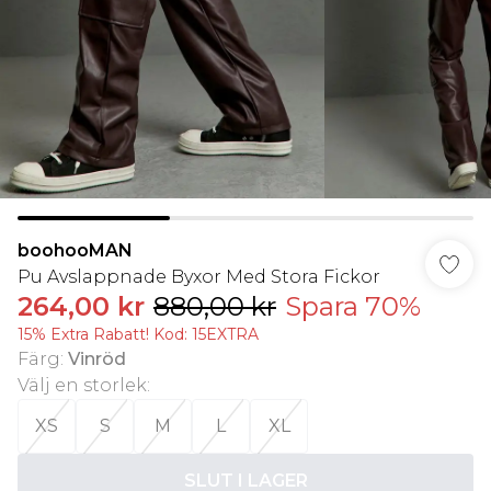
boohooMAN
Pu Avslappnade Byxor Med Stora Fickor
264,00 kr
880,00 kr
Spara 70%
15% Extra Rabatt! Kod: 15EXTRA
Färg
:
Vinröd
Välj en storlek
:
XS
S
M
L
XL
SLUT I LAGER