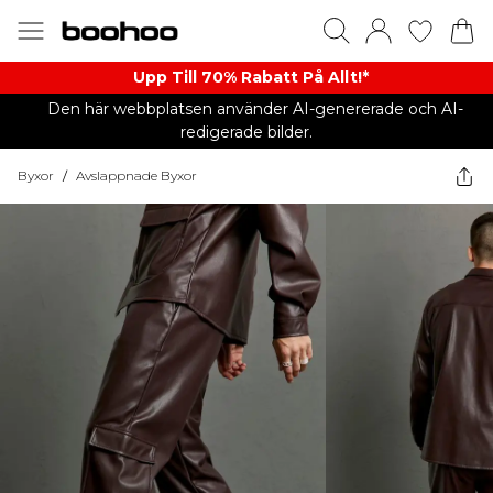
Upp Till 70% Rabatt På Allt!*
Den här webbplatsen använder AI-genererade och AI-
redigerade bilder.
Byxor
/
Avslappnade Byxor