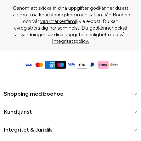
Genom att skicka in dina uppgifter godkänner du att
ta emot marknadsföringskommunikation från Boohoo
och vår
varumärkesfamilj
via e-post. Du kan
avregistrera dig när som helst. Du godkänner också
användningen av dina uppgifter i enlighet med vår
Integritetspolicy.
Shopping med boohoo
Klarna
Kundtjänst
Studentrabatt - Student Beans
Returnera din beställning
Studentrabatt - UNiDAYS
Integritet & Juridik
Vanliga frågor
Boohoo-appen