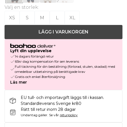
Välj en storlek
:
XS
S
M
L
XL
LÄGG I VARUKORGEN
Lyft din upplevelse
14 dagars förlängd retur
65kr dag kompensation för sen leverans
Full täckning för din beställning (förlorad, stulen, skadad) med
omedelbar utbetalning på berättigade krav
Gratis och enkel återförsäljning
Läs mer
EU tull- och importavgift läggs till i kassan.
Standardleverans Sverige kr80
Rätt till retur inom 28 dagar
Undantag gäller.
Se vår
returpolicy