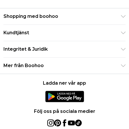
Shopping med boohoo
Klarna
Kundtjänst
Studentrabatt - Student Beans
Returnera din beställning
Studentrabatt - UNiDAYS
Integritet & Juridik
Vanliga frågor
Boohoo-appen
Integritetspolicy
Leveransinformation
Mer från Boohoo
Storleksguide
Allmänna villkor
Returnerar information
Karriärer på Boohoo
Om cookies
Kontakta oss
Ladda ner vår app
Modernt slaveri uttalande
Användarvillkor
Produkt
Följ oss på sociala medier