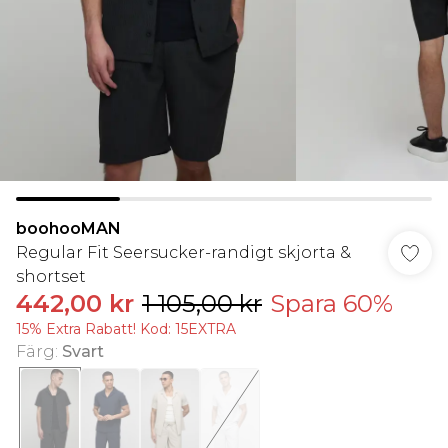
boohooMAN
Regular Fit Seersucker-randigt skjorta &
shortset
442,00 kr
1 105,00 kr
Spara 60%
15% Extra Rabatt! Kod: 15EXTRA
Färg
:
Svart