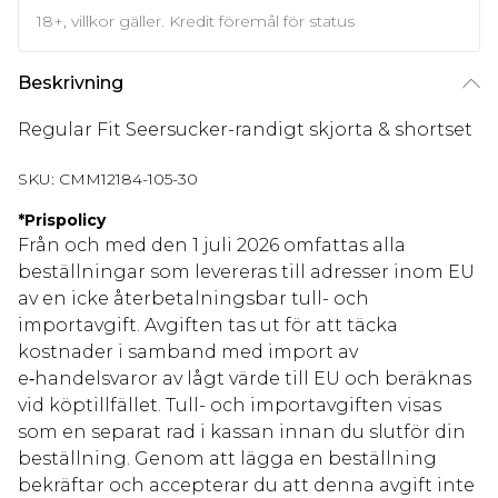
18+, villkor gäller. Kredit föremål för status
Beskrivning
Regular Fit Seersucker-randigt skjorta & shortset
SKU:
CMM12184-105-30
*
Prispolicy
Från och med den 1 juli 2026 omfattas alla
beställningar som levereras till adresser inom EU
av en icke återbetalningsbar tull- och
importavgift. Avgiften tas ut för att täcka
kostnader i samband med import av
e‑handelsvaror av lågt värde till EU och beräknas
vid köptillfället. Tull- och importavgiften visas
som en separat rad i kassan innan du slutför din
beställning. Genom att lägga en beställning
bekräftar och accepterar du att denna avgift inte