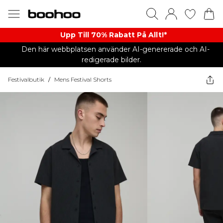
Upp Till 70% Rabatt På Allt!*
Den här webbplatsen använder AI-genererade och AI-
redigerade bilder.
Festivalbutik
/
Mens Festival Shorts