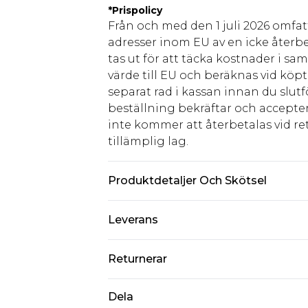
*
Prispolicy
Från och med den 1 juli 2026 omfatt
adresser inom EU av en icke återbe
tas ut för att täcka kostnader i s
värde till EU och beräknas vid köpti
separat rad i kassan innan du slut
beställning bekräftar och accepter
inte kommer att återbetalas vid ret
tillämplig lag.
Produktdetaljer Och Skötsel
90% polyamid, 10% elastan. Modell ä
Leverans
Standardleverans Sverige
Returnerar
5-7 arbetsdagar
Något som inte riktigt stämmer? Du
Dela
Expressleverans Sverige
från den dag du tar emot det.