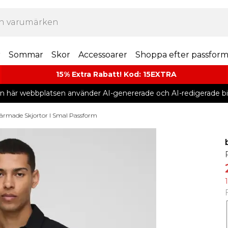
r
Sommar
Skor
Accessoarer
Shoppa efter passfor
15% Extra Rabatt! Kod: 15EXTRA
n här webbplatsen använder AI-genererade och AI-redigerade bil
ärmade Skjortor I Smal Passform