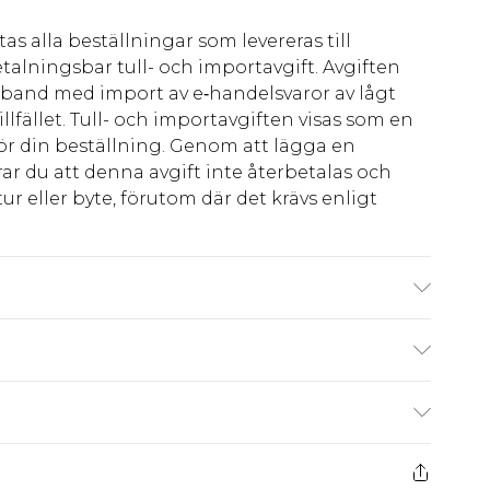
as alla beställningar som levereras till
talningsbar tull- och importavgift. Avgiften
amband med import av e‑handelsvaror av lågt
llfället. Tull- och importavgiften visas som en
för din beställning. Genom att lägga en
ar du att denna avgift inte återbetalas och
ur eller byte, förutom där det krävs enligt
r 6'1 och bär brittisk storlek M/32
kr80
 har 21 dagar på dig att skicka tillbaka något
kr239