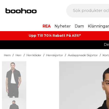
REA
Nyheter
Dam
Klänninga
Upp Till 70% Rabatt På Allt!*
De
Hem
/
Herr
/
Herrkläder
/
Herrskjortor
/
Avslappnade Skjortor
/
Kort