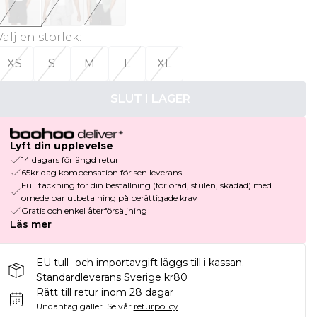
Välj en storlek
:
XS
S
M
L
XL
SLUT I LAGER
Lyft din upplevelse
14 dagars förlängd retur
65kr dag kompensation för sen leverans
Full täckning för din beställning (förlorad, stulen, skadad) med
omedelbar utbetalning på berättigade krav
Gratis och enkel återförsäljning
Läs mer
EU tull- och importavgift läggs till i kassan.
Standardleverans Sverige kr80
Rätt till retur inom 28 dagar
Undantag gäller.
Se vår
returpolicy