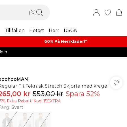
m
Tillfällen
Hetast
Herr
DSGN
60% På Herrkläder!*​
der.
boohooMAN
Regular Fit Teknisk Stretch Skjorta med krage
265,00 kr
553,00 kr
Spara 52%
15% Extra Rabatt! Kod: 15EXTRA
Färg
:
Svart