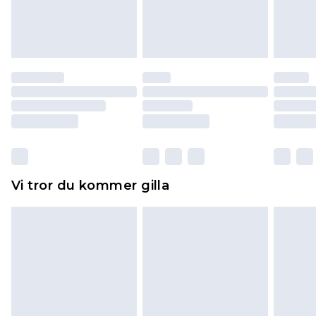
varan till ett fast belopp av 100KR, som kommer
att dras av från det belopp som ska återbetalas
till dig. Du kommer sedan att få en full
återbetalning minus kostnaden för 100KR för att
returnera varan.
Skor och/eller kläder måste vara oanvända och
otvättade med originaletiketterna påsatta.
Dessutom måste skor provas inomhus.
Hemartiklar inklusive sängkläder, madrasser och
Vi tror du kommer gilla
toppers och kuddar måste vara oanvända och i
sin oöppnade originalförpackning. Detta
påverkar inte dina lagstadgade rättigheter.
Klicka
här
för att se vår fullständiga returpolicy.