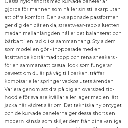
Dessa nylonshorts med kurvade paneler är
gjorda för mannen som håller sin stil skarp utan
att offra komfort. Den avslappnade passformen
ger dig den där enkla, streetwear-redo siluetten,
medan mellanlängden håller det balanserat och
bärbart i en rad olika sammanhang. Styla dem
som modellen gör - ihopparade med en
åtsittande kortärmad topp och rena sneakers -
för en sammansatt casual look som fungerar
oavsett om du är på väg till parken, träffar
kompisar eller springer veckoslutets ärenden.
Variera genom att dra på dig en oversized zip-
hoodie för svalare kvällar eller lager med en lätt
jacka när vädret slår om. Det tekniska nylontyget
och de kurvade panelerna ger dessa shorts en
modern känsla som skiljer dem från dina vanliga