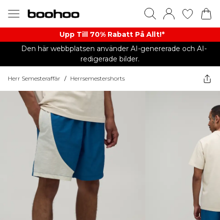
Upp Till 70% Rabatt På Allt!*
Den här webbplatsen använder AI-genererade och AI-
redigerade bilder.
Herr Semesteraffär
/
Herrsemestershorts