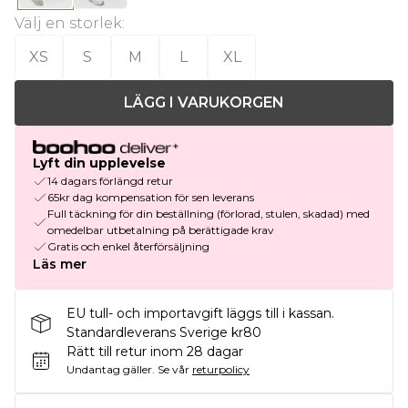
Välj en storlek
:
XS
S
M
L
XL
LÄGG I VARUKORGEN
Lyft din upplevelse
14 dagars förlängd retur
65kr dag kompensation för sen leverans
Full täckning för din beställning (förlorad, stulen, skadad) med
omedelbar utbetalning på berättigade krav
Gratis och enkel återförsäljning
Läs mer
EU tull- och importavgift läggs till i kassan.
Standardleverans Sverige kr80
Rätt till retur inom 28 dagar
Undantag gäller.
Se vår
returpolicy