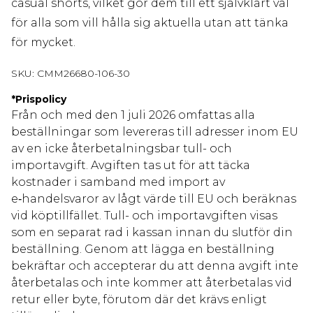
casual shorts, vilket gör dem till ett självklart val
för alla som vill hålla sig aktuella utan att tänka
för mycket.
SKU:
CMM26680-106-30
*
Prispolicy
Från och med den 1 juli 2026 omfattas alla
beställningar som levereras till adresser inom EU
av en icke återbetalningsbar tull- och
importavgift. Avgiften tas ut för att täcka
kostnader i samband med import av
e‑handelsvaror av lågt värde till EU och beräknas
vid köptillfället. Tull- och importavgiften visas
som en separat rad i kassan innan du slutför din
beställning. Genom att lägga en beställning
bekräftar och accepterar du att denna avgift inte
återbetalas och inte kommer att återbetalas vid
retur eller byte, förutom där det krävs enligt