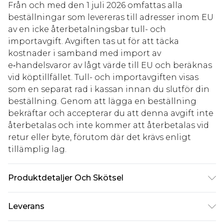
Från och med den 1 juli 2026 omfattas alla
beställningar som levereras till adresser inom EU
av en icke återbetalningsbar tull- och
importavgift. Avgiften tas ut för att täcka
kostnader i samband med import av
e‑handelsvaror av lågt värde till EU och beräknas
vid köptillfället. Tull- och importavgiften visas
som en separat rad i kassan innan du slutför din
beställning. Genom att lägga en beställning
bekräftar och accepterar du att denna avgift inte
återbetalas och inte kommer att återbetalas vid
retur eller byte, förutom där det krävs enligt
tillämplig lag.
Produktdetaljer Och Skötsel
60% bomull, 40% polyester. Modellen är 193 cm &
Leverans
bär storlek L/34