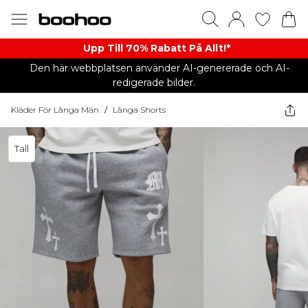
Upp Till 70% Rabatt På Allt!*
Den här webbplatsen använder AI-genererade och AI-
redigerade bilder.
Kläder För Långa Män
/
Långa Shorts
Tall