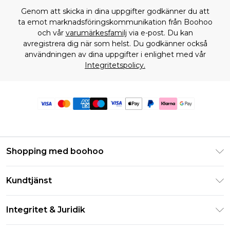
Genom att skicka in dina uppgifter godkänner du att
ta emot marknadsföringskommunikation från Boohoo
och vår
varumärkesfamilj
via e-post. Du kan
avregistrera dig när som helst. Du godkänner också
användningen av dina uppgifter i enlighet med vår
Integritetspolicy.
Shopping med boohoo
Klarna
Kundtjänst
Studentrabatt - Student Beans
Returnera din beställning
Studentrabatt - UNiDAYS
Integritet & Juridik
Vanliga frågor
Boohoo-appen