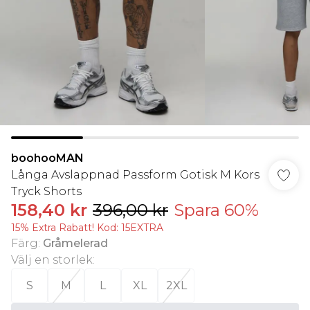
boohooMAN
Långa Avslappnad Passform Gotisk M Kors
Tryck Shorts
158,40 kr
396,00 kr
Spara 60%
15% Extra Rabatt! Kod: 15EXTRA
Färg
:
Gråmelerad
Välj en storlek
:
S
M
L
XL
2XL