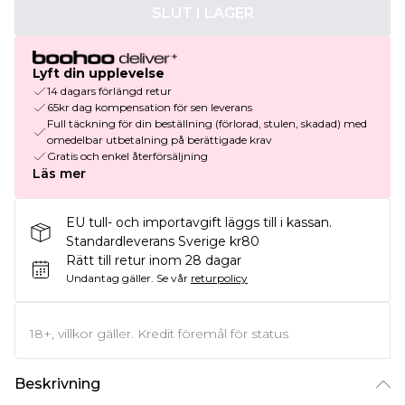
SLUT I LAGER
Lyft din upplevelse
14 dagars förlängd retur
65kr dag kompensation för sen leverans
Full täckning för din beställning (förlorad, stulen, skadad) med
omedelbar utbetalning på berättigade krav
Gratis och enkel återförsäljning
Läs mer
EU tull- och importavgift läggs till i kassan.
Standardleverans Sverige kr80
Rätt till retur inom 28 dagar
Undantag gäller.
Se vår
returpolicy
18+, villkor gäller. Kredit föremål för status
Beskrivning