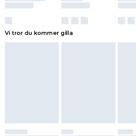
Skor och/eller kläder måste vara oanvända och
otvättade med originaletiketterna påsatta.
Dessutom måste skor provas inomhus.
Hemartiklar inklusive sängkläder, madrasser och
Vi tror du kommer gilla
toppers och kuddar måste vara oanvända och i
sin oöppnade originalförpackning. Detta
påverkar inte dina lagstadgade rättigheter.
Klicka
här
för att se vår fullständiga returpolicy.