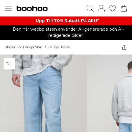
Upp Till 70% Rabatt På Allt!*
Den här webbplatsen använder AI-genererade och AI-
redigerade bilder.
Kläder För Långa Män
/
Långa Jeans
Tall