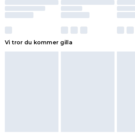
returnera varan.
Skor och/eller kläder måste vara oanvända och
otvättade med originaletiketterna påsatta.
Dessutom måste skor provas inomhus.
Hemartiklar inklusive sängkläder, madrasser och
Vi tror du kommer gilla
toppers och kuddar måste vara oanvända och i
sin oöppnade originalförpackning. Detta
påverkar inte dina lagstadgade rättigheter.
Klicka
här
för att se vår fullständiga returpolicy.