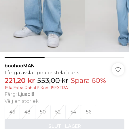
boohooMAN
Långa avslappnade stela jeans
221,20 kr
553,00 kr
Spara 60%
15% Extra Rabatt! Kod: 15EXTRA
Färg
:
Ljusblå
Välj en storlek
:
46
48
50
52
54
56
SLUT I LAGER