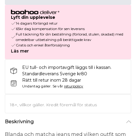
Lyft din upplevelse
14 dagars förlängd retur
65kr dag kompensation för sen leverans
Full täckning för din beställning (förlorad, stulen, skadad) med
omedelbar utbetalning på berättigade krav
Gratis och enkel återförsäljning
Läs mer
EU tull- och importavgift läggs till i kassan.
Standardleverans Sverige kr80
Rätt till retur inom 28 dagar
Undantag gäller.
Se vår
returpolicy
18+, villkor gäller. Kredit föremål för status
Beskrivning
Blanda och matcha jeans med vilken outfit som