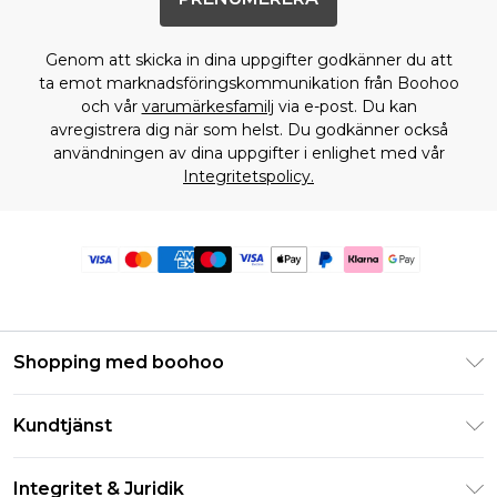
Genom att skicka in dina uppgifter godkänner du att
ta emot marknadsföringskommunikation från Boohoo
och vår
varumärkesfamilj
via e-post. Du kan
avregistrera dig när som helst. Du godkänner också
användningen av dina uppgifter i enlighet med vår
Integritetspolicy.
Shopping med boohoo
Klarna
Kundtjänst
Studentrabatt - Student Beans
Returnera din beställning
Studentrabatt - UNiDAYS
Integritet & Juridik