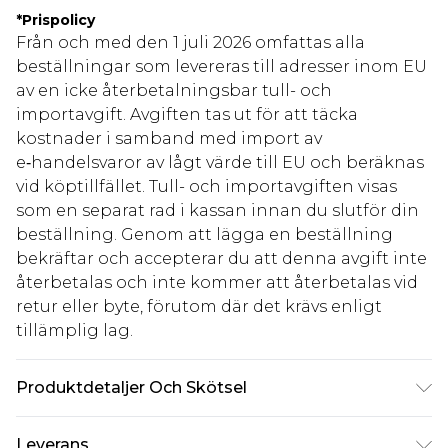
*
Prispolicy
Från och med den 1 juli 2026 omfattas alla
beställningar som levereras till adresser inom EU
av en icke återbetalningsbar tull- och
importavgift. Avgiften tas ut för att täcka
kostnader i samband med import av
e‑handelsvaror av lågt värde till EU och beräknas
vid köptillfället. Tull- och importavgiften visas
som en separat rad i kassan innan du slutför din
beställning. Genom att lägga en beställning
bekräftar och accepterar du att denna avgift inte
återbetalas och inte kommer att återbetalas vid
retur eller byte, förutom där det krävs enligt
tillämplig lag.
Produktdetaljer Och Skötsel
100% bomull. Modellen är 6'4 och bär brittisk
Leverans