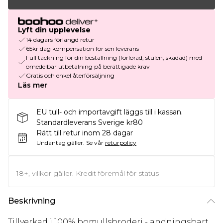
Lyft din upplevelse
14 dagars förlängd retur
65kr dag kompensation för sen leverans
Full täckning för din beställning (förlorad, stulen, skadad) med
omedelbar utbetalning på berättigade krav
Gratis och enkel återförsäljning
Läs mer
EU tull- och importavgift läggs till i kassan.
Standardleverans Sverige kr80
Rätt till retur inom 28 dagar
Undantag gäller.
Se vår
returpolicy
18+, villkor gäller. Kredit föremål för status
Beskrivning
Tillverkad i 100% bomullsbroderi - andningsbart,