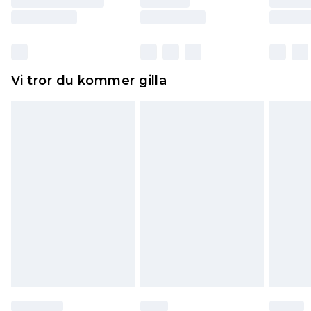
Skor och/eller kläder måste vara oanvända och
otvättade med originaletiketterna påsatta.
Dessutom måste skor provas inomhus.
Hemartiklar inklusive sängkläder, madrasser och
Vi tror du kommer gilla
toppers och kuddar måste vara oanvända och i
sin oöppnade originalförpackning. Detta
påverkar inte dina lagstadgade rättigheter.
Klicka
här
för att se vår fullständiga returpolicy.