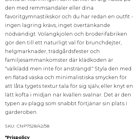
den med remmsandaler eller dina
favoritgymnastikskor och du har redan en outfit -
ingen lagring krävs, inget övertänkande
nödvändigt. Volangkjolen och broderifabriken
gör den till ett naturligt val för brunchdejter,
helgmarknader, trädgårdsfester och
familjesammankomster där klädkoden är
"välklädd men inte för ansträngd." Styla den med
en flätad väska och minimalistiska smycken för
att låta tygets textur tala för sig själv, eller knyt en
lätt kofta i midjan när kvällen svalnar. Det är den
typen av plagg som snabbt förtjänar sin plats i
garderoben.
SKU:
CNP7528/42/58
*
Prispolicy