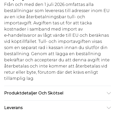
Från och med den 1 juli 2026 omfattas alla
beställningar som levereras till adresser inom EU
av en icke återbetalningsbar tull- och
importavgift. Avgiften tas ut för att täcka
kostnader i samband med import av
e‑handelsvaror av lågt värde till EU och beräknas
vid köptillfället. Tull- och importavgiften visas
som en separat rad i kassan innan du slutför din
beställning. Genom att lägga en beställning
bekräftar och accepterar du att denna avgift inte
återbetalas och inte kommer att återbetalas vid
retur eller byte, förutom där det krävs enligt
tillämplig lag.
Produktdetaljer Och Skötsel
100% Bomull Observera: på grund av använt tyg
Leverans
kan färgen överföras.