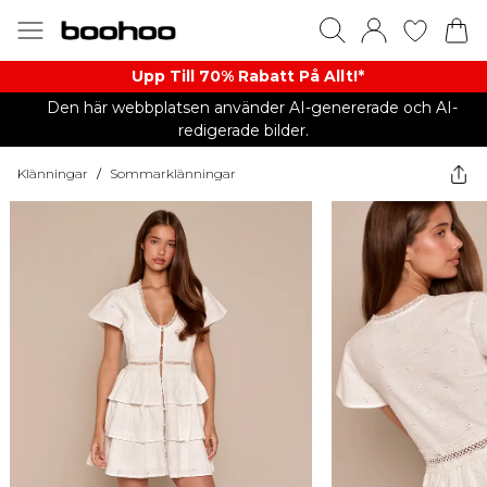
Upp Till 70% Rabatt På Allt!*
Den här webbplatsen använder AI-genererade och AI-
redigerade bilder.
Klänningar
/
Sommarklänningar