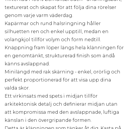
texturerat och skapat för att följa dina rörelser
genom varje varm väderdag.
Kapärmar och rund halsringning håller
silhuetten ren och enkel upptill, medan en
volangkjol tillför volym och form nedtill.
Knäppning fram löper längs hela klänningen för
en genomtänkt, strukturerad finish som ändå
känns avslappnad.
Minilängd med rak skärning - enkel, orörlig och
perfekt proportionerad för att visa upp dina
valda skor.
Ett virkinsats med spets i midjan tillför
arkitektonisk detalj och definierar midjan utan
att kompromissa med den avslappnade, luftiga
känslan i den övergripande formen.
Detta är klänningen som tänker åt dig. Kasta på