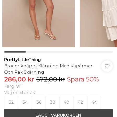
PrettyLittleThing
Broderiknäppt Klänning Med Kapärmar
Och Rak Skärning
286,00 kr
572,00 kr
Spara 50%
Färg
:
VIT
Välj en storlek
:
32
34
36
38
40
42
44
LÄGG I VARUKORGEN