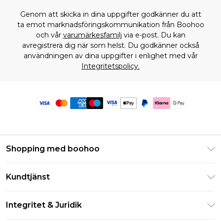
Genom att skicka in dina uppgifter godkänner du att
ta emot marknadsföringskommunikation från Boohoo
och vår
varumärkesfamilj
via e-post. Du kan
avregistrera dig när som helst. Du godkänner också
användningen av dina uppgifter i enlighet med vår
Integritetspolicy.
Shopping med boohoo
Klarna
Kundtjänst
Studentrabatt - Student Beans
Returnera din beställning
Studentrabatt - UNiDAYS
Integritet & Juridik
Vanliga frågor
Boohoo-appen