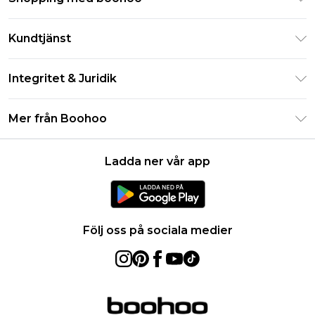
Klarna
Kundtjänst
Studentrabatt - Student Beans
Returnera din beställning
Studentrabatt - UNiDAYS
Integritet & Juridik
Vanliga frågor
Boohoo-appen
Integritetspolicy
Leveransinformation
Mer från Boohoo
Storleksguide
Allmänna villkor
Returnerar information
Karriärer på Boohoo
Om cookies
Kontakta oss
Ladda ner vår app
Modernt slaveri uttalande
Användarvillkor
Produkt
Följ oss på sociala medier