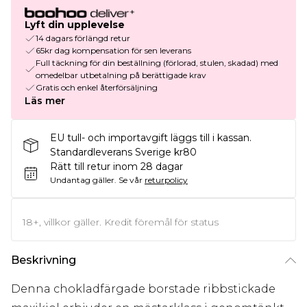
Lyft din upplevelse
14 dagars förlängd retur
65kr dag kompensation för sen leverans
Full täckning för din beställning (förlorad, stulen, skadad) med
omedelbar utbetalning på berättigade krav
Gratis och enkel återförsäljning
Läs mer
EU tull- och importavgift läggs till i kassan.
Standardleverans Sverige kr80
Rätt till retur inom 28 dagar
Undantag gäller.
Se vår
returpolicy
18+, villkor gäller. Kredit föremål för status
Beskrivning
Denna chokladfärgade borstade ribbstickade