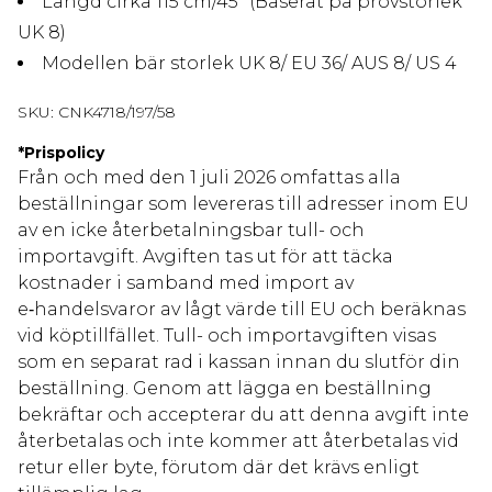
Längd cirka 115 cm/45" (Baserat på provstorlek
UK 8)
Modellen bär storlek UK 8/ EU 36/ AUS 8/ US 4
SKU:
CNK4718/197/58
*
Prispolicy
Från och med den 1 juli 2026 omfattas alla
beställningar som levereras till adresser inom EU
av en icke återbetalningsbar tull- och
importavgift. Avgiften tas ut för att täcka
kostnader i samband med import av
e‑handelsvaror av lågt värde till EU och beräknas
vid köptillfället. Tull- och importavgiften visas
som en separat rad i kassan innan du slutför din
beställning. Genom att lägga en beställning
bekräftar och accepterar du att denna avgift inte
återbetalas och inte kommer att återbetalas vid
retur eller byte, förutom där det krävs enligt