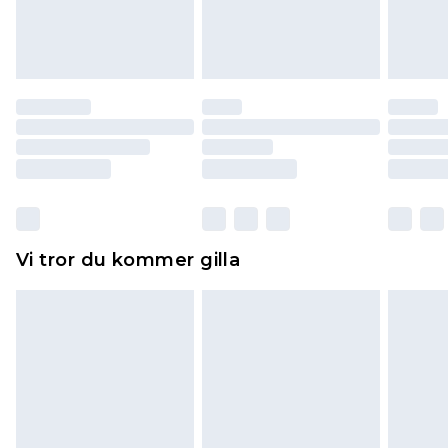
varan till ett fast belopp av 100KR, som kommer
att dras av från det belopp som ska återbetalas
till dig. Du kommer sedan att få en full
återbetalning minus kostnaden för 100KR för att
returnera varan.
Skor och/eller kläder måste vara oanvända och
otvättade med originaletiketterna påsatta.
Dessutom måste skor provas inomhus.
Hemartiklar inklusive sängkläder, madrasser och
Vi tror du kommer gilla
toppers och kuddar måste vara oanvända och i
sin oöppnade originalförpackning. Detta
påverkar inte dina lagstadgade rättigheter.
Klicka
här
för att se vår fullständiga returpolicy.