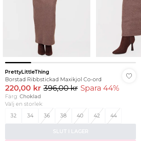
PrettyLittleThing
Borstad Ribbstickad Maxikjol Co-ord
220,00 kr
396,00 kr
Spara 44%
Färg
:
Choklad
Välj en storlek
:
32
34
36
38
40
42
44
SLUT I LAGER