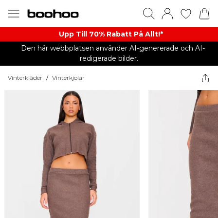
Upp Till 70% Rabatt På Allt!*
Den här webbplatsen använder AI-genererade och AI-
redigerade bilder.
Vinterkläder
/
Vinterkjolar