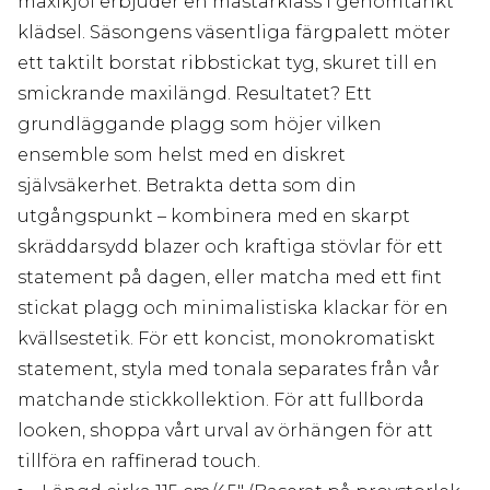
maxikjol erbjuder en mästarklass i genomtänkt
klädsel. Säsongens väsentliga färgpalett möter
ett taktilt borstat ribbstickat tyg, skuret till en
smickrande maxilängd. Resultatet? Ett
grundläggande plagg som höjer vilken
ensemble som helst med en diskret
självsäkerhet. Betrakta detta som din
utgångspunkt – kombinera med en skarpt
skräddarsydd blazer och kraftiga stövlar för ett
statement på dagen, eller matcha med ett fint
stickat plagg och minimalistiska klackar för en
kvällsestetik. För ett koncist, monokromatiskt
statement, styla med tonala separates från vår
matchande stickkollektion. För att fullborda
looken, shoppa vårt urval av örhängen för att
tillföra en raffinerad touch.