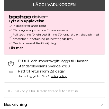
LÄGG I VARUKORGEN
Lyft din upplevelse
14 dagars förlängd retur
65kr dag kompensation för sen leverans
Full täckning för din beställning (förlorad, stulen, skadad) med
omedelbar utbetalning på berättigade krav
Gratis och enkel återförsäljning
Läs mer
EU tull- och importavgift läggs till i kassan.
Standardleverans Sverige kr80
Rätt till retur inom 28 dagar
Undantag gäller.
Se vår
returpolicy
18+, villkor gäller. Kredit föremål för status
Beskrivning