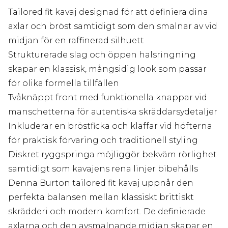
Tailored fit kavaj designad för att definiera dina
axlar och bröst samtidigt som den smalnar av vid
midjan för en raffinerad silhuett
Strukturerade slag och öppen halsringning
skapar en klassisk, mångsidig look som passar
för olika formella tillfällen
Tvåknäppt front med funktionella knappar vid
manschetterna för autentiska skräddarsydetaljer
Inkluderar en bröstficka och klaffar vid höfterna
för praktisk förvaring och traditionell styling
Diskret ryggspringa möjliggör bekväm rörlighet
samtidigt som kavajens rena linjer bibehålls
Denna Burton tailored fit kavaj uppnår den
perfekta balansen mellan klassiskt brittiskt
skrädderi och modern komfort. De definierade
axlarna och den avsmalnande midjan skapar en