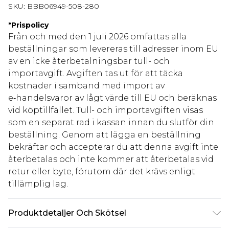
SKU:
BBB06949-508-280
*
Prispolicy
Från och med den 1 juli 2026 omfattas alla
beställningar som levereras till adresser inom EU
av en icke återbetalningsbar tull- och
importavgift. Avgiften tas ut för att täcka
kostnader i samband med import av
e‑handelsvaror av lågt värde till EU och beräknas
vid köptillfället. Tull- och importavgiften visas
som en separat rad i kassan innan du slutför din
beställning. Genom att lägga en beställning
bekräftar och accepterar du att denna avgift inte
återbetalas och inte kommer att återbetalas vid
retur eller byte, förutom där det krävs enligt
tillämplig lag.
Produktdetaljer Och Skötsel