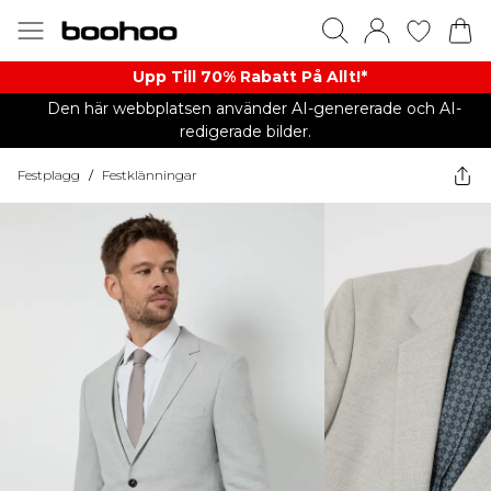
Upp Till 70% Rabatt På Allt!*
Den här webbplatsen använder AI-genererade och AI-
redigerade bilder.
Festplagg
/
Festklänningar