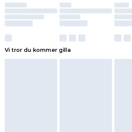
återbetalning minus kostnaden för 100KR för att
returnera varan.
Skor och/eller kläder måste vara oanvända och
otvättade med originaletiketterna påsatta.
Dessutom måste skor provas inomhus.
Hemartiklar inklusive sängkläder, madrasser och
Vi tror du kommer gilla
toppers och kuddar måste vara oanvända och i
sin oöppnade originalförpackning. Detta
påverkar inte dina lagstadgade rättigheter.
Klicka
här
för att se vår fullständiga returpolicy.