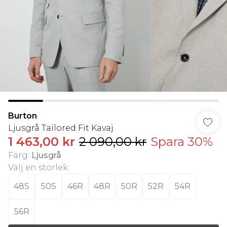
Burton
Ljusgrå Tailored Fit Kavaj
1 463,00 kr
2 090,00 kr
Spara 30%
Färg
:
Ljusgrå
Välj en storlek
:
48S
50S
46R
48R
50R
52R
54R
56R