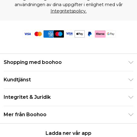
användningen av dina uppgifter i enlighet med vår
Integritetspolicy.
Shopping med boohoo
Klarna
Kundtjänst
Studentrabatt - Student Beans
Returnera din beställning
Studentrabatt - UNiDAYS
Integritet & Juridik
Vanliga frågor
Boohoo-appen
Integritetspolicy
Leveransinformation
Mer från Boohoo
Storleksguide
Allmänna villkor
Returnerar information
Karriärer på Boohoo
Om cookies
Kontakta oss
Ladda ner vår app