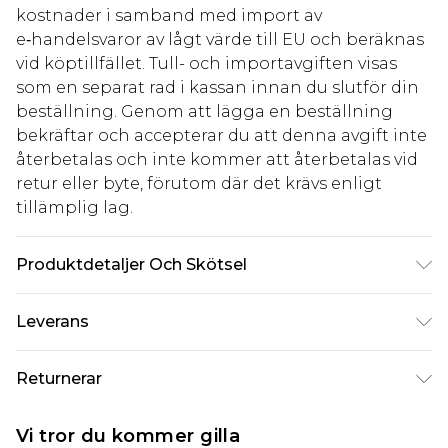
kostnader i samband med import av
e‑handelsvaror av lågt värde till EU och beräknas
vid köptillfället. Tull- och importavgiften visas
som en separat rad i kassan innan du slutför din
beställning. Genom att lägga en beställning
bekräftar och accepterar du att denna avgift inte
återbetalas och inte kommer att återbetalas vid
retur eller byte, förutom där det krävs enligt
tillämplig lag.
Produktdetaljer Och Skötsel
43,0% akryl, 32,0% polyester, 25,0% polyamid.
Leverans
Observera: på grund av det använda tyget kan
färgen överföras.
Standardleverans Sverige
kr80
Returnerar
5-7 arbetsdagar
Något som inte riktigt stämmer? Du har 21 dagar
Expressleverans Sverige
kr239
Vi tror du kommer gilla