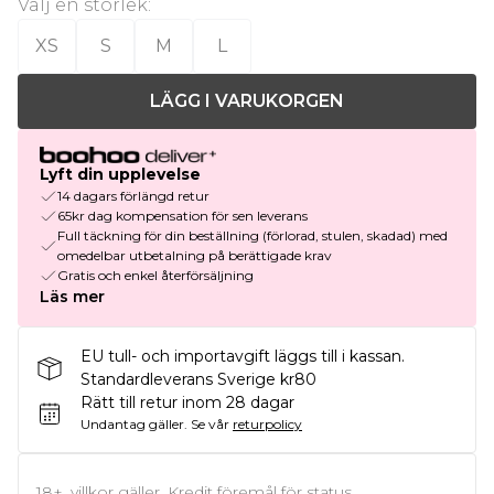
Välj en storlek
:
XS
S
M
L
LÄGG I VARUKORGEN
Lyft din upplevelse
14 dagars förlängd retur
65kr dag kompensation för sen leverans
Full täckning för din beställning (förlorad, stulen, skadad) med
omedelbar utbetalning på berättigade krav
Gratis och enkel återförsäljning
Läs mer
EU tull- och importavgift läggs till i kassan.
Standardleverans Sverige kr80
Rätt till retur inom 28 dagar
Undantag gäller.
Se vår
returpolicy
18+, villkor gäller. Kredit föremål för status