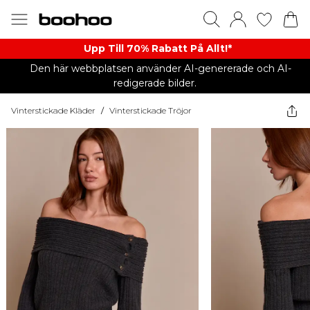
Upp Till 70% Rabatt På Allt!*
Den här webbplatsen använder AI-genererade och AI-
redigerade bilder.
Vinterstickade Kläder
/
Vinterstickade Tröjor