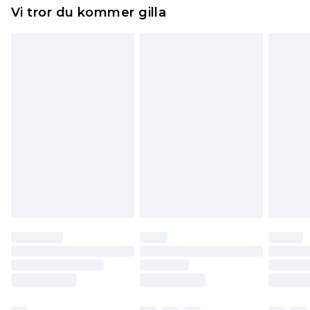
Hemartiklar inklusive sängkläder, madrasser och
Vi tror du kommer gilla
toppers och kuddar måste vara oanvända och i
sin oöppnade originalförpackning. Detta
påverkar inte dina lagstadgade rättigheter.
Klicka
här
för att se vår fullständiga returpolicy.