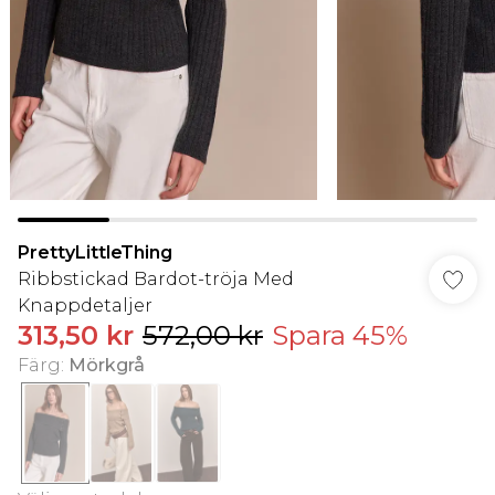
PrettyLittleThing
Ribbstickad Bardot-tröja Med
Knappdetaljer
313,50 kr
572,00 kr
Spara 45%
Färg
:
Mörkgrå