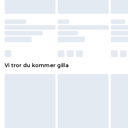
att dras av från det belopp som ska återbetalas
till dig. Du kommer sedan att få en full
återbetalning minus kostnaden för 100KR för att
returnera varan.
Skor och/eller kläder måste vara oanvända och
otvättade med originaletiketterna påsatta.
Dessutom måste skor provas inomhus.
Hemartiklar inklusive sängkläder, madrasser och
Vi tror du kommer gilla
toppers och kuddar måste vara oanvända och i
sin oöppnade originalförpackning. Detta
påverkar inte dina lagstadgade rättigheter.
Klicka
här
för att se vår fullständiga returpolicy.