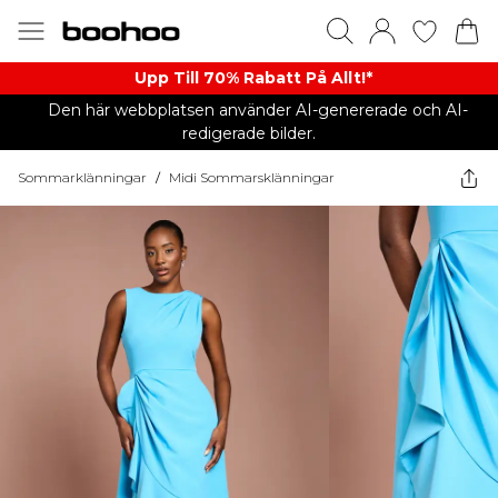
Upp Till 70% Rabatt På Allt!*
Den här webbplatsen använder AI-genererade och AI-
redigerade bilder.
Sommarklänningar
/
Midi Sommarsklänningar