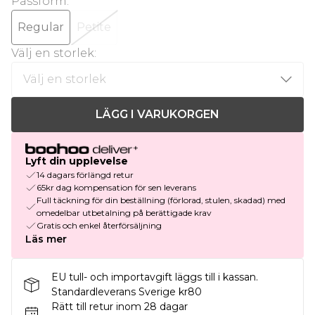
Passform
:
Regular
Petite
Välj en storlek
:
LÄGG I VARUKORGEN
Lyft din upplevelse
14 dagars förlängd retur
65kr dag kompensation för sen leverans
Full täckning för din beställning (förlorad, stulen, skadad) med
omedelbar utbetalning på berättigade krav
Gratis och enkel återförsäljning
Läs mer
EU tull- och importavgift läggs till i kassan.
Standardleverans Sverige kr80
Rätt till retur inom 28 dagar