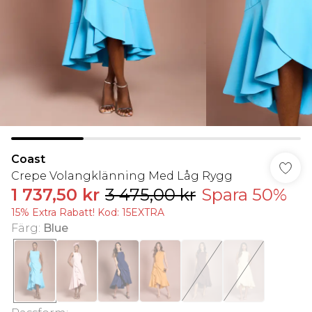
Coast
Crepe Volangklänning Med Låg Rygg
1 737,50 kr
3 475,00 kr
Spara 50%
15% Extra Rabatt! Kod: 15EXTRA
Färg
:
Blue