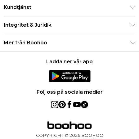
Klarna
Kundtjänst
Studentrabatt - Student Beans
Returnera din beställning
Studentrabatt - UNiDAYS
Integritet & Juridik
Vanliga frågor
Boohoo-appen
Integritetspolicy
Leveransinformation
Mer från Boohoo
Storleksguide
Allmänna villkor
Returnerar information
Karriärer på Boohoo
Om cookies
Kontakta oss
Ladda ner vår app
Modernt slaveri uttalande
Användarvillkor
Produkt
Följ oss på sociala medier
COPYRIGHT ©
2026
BOOHOO