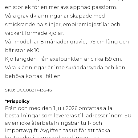
en storlek för en mer avslappnad passform.
Våra gravidklänningar är skapade med
smickrande halslinjer, empiremidjestilar och
vackert formade kjolar.
Vår modell är 8 månader gravid, 175 cm lång och
bär storlek 10.
Kjollängden från axelpunkten är cirka 159 cm.
Våra klänningar är inte skräddarsydda och kan
behöva kortas i fållen.
SKU:
BCC08317-133-16
*
Prispolicy
Från och med den 1 juli 2026 omfattas alla
beställningar som levereras till adresser inom EU
av en icke återbetalningsbar tull- och
importavgift. Avgiften tas ut för att täcka
kostnader i samband med import av