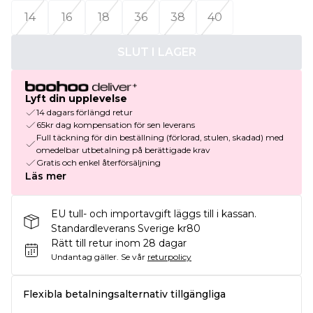
14
16
18
36
38
40
SLUT I LAGER
Lyft din upplevelse
14 dagars förlängd retur
65kr dag kompensation för sen leverans
Full täckning för din beställning (förlorad, stulen, skadad) med
omedelbar utbetalning på berättigade krav
Gratis och enkel återförsäljning
Läs mer
EU tull- och importavgift läggs till i kassan.
Standardleverans Sverige kr80
Rätt till retur inom 28 dagar
Undantag gäller.
Se vår
returpolicy
Flexibla betalningsalternativ tillgängliga