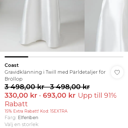
Coast
Gravidklänning i Twill med Pärldetaljer för
Bröllop
3 498,00 kr
-
3 498,00 kr
330,00 kr
-
693,00 kr
Upp till 91%
Rabatt
15% Extra Rabatt! Kod: 15EXTRA
Färg
:
Elfenben
Välj en storlek
: