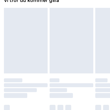
Vi tror du kommer gilla
toppers och kuddar måste vara oanvända och i
sin oöppnade originalförpackning. Detta
påverkar inte dina lagstadgade rättigheter.
Klicka
här
för att se vår fullständiga returpolicy.