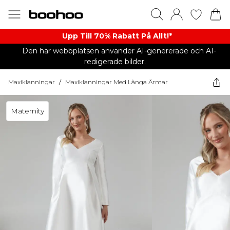
Upp Till 70% Rabatt På Allt!*
Den här webbplatsen använder AI-genererade och AI-
redigerade bilder.
Maxiklänningar
/
Maxiklänningar Med Långa Ärmar
Maternity