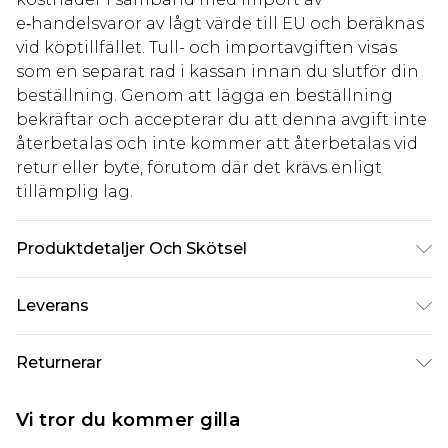
e‑handelsvaror av lågt värde till EU och beräknas
vid köptillfället. Tull- och importavgiften visas
som en separat rad i kassan innan du slutför din
beställning. Genom att lägga en beställning
bekräftar och accepterar du att denna avgift inte
återbetalas och inte kommer att återbetalas vid
retur eller byte, förutom där det krävs enligt
tillämplig lag.
Produktdetaljer Och Skötsel
Huvudmaterial 100% Polyester Foder 100%
Leverans
Polyester. Tvätta i 30°. Längd 160cm. Modellen är 8
månader gravid som referens.
Standardleverans Sverige
kr80
Returnerar
5-7 arbetsdagar
Något som inte riktigt stämmer? Du har 21 dagar
Expressleverans Sverige
kr239
Vi tror du kommer gilla
på dig att skicka tillbaka något från den dag du
1-2 arbetsdagar