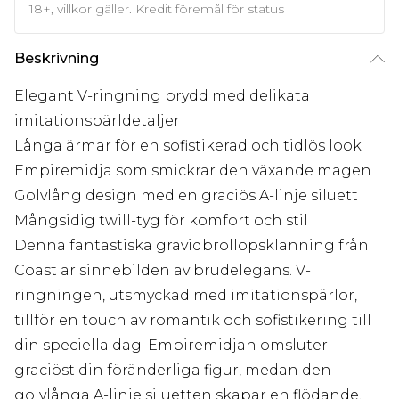
18+, villkor gäller. Kredit föremål för status
Beskrivning
Elegant V-ringning prydd med delikata
imitationspärldetaljer
Långa ärmar för en sofistikerad och tidlös look
Empiremidja som smickrar den växande magen
Golvlång design med en graciös A-linje siluett
Mångsidig twill-tyg för komfort och stil
Denna fantastiska gravidbröllopsklänning från
Coast är sinnebilden av brudelegans. V-
ringningen, utsmyckad med imitationspärlor,
tillför en touch av romantik och sofistikering till
din speciella dag. Empiremidjan omsluter
graciöst din föränderliga figur, medan den
golvlånga A-linje siluetten skapar en flödande,