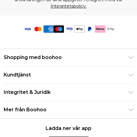
Integritetspolicy.
Shopping med boohoo
Klarna
Kundtjänst
Studentrabatt - Student Beans
Returnera din beställning
Studentrabatt - UNiDAYS
Integritet & Juridik
Vanliga frågor
Boohoo-appen
Integritetspolicy
Leveransinformation
Mer från Boohoo
Storleksguide
Allmänna villkor
Returnerar information
Karriärer på Boohoo
Om cookies
Kontakta oss
Ladda ner vår app
Modernt slaveri uttalande
Användarvillkor