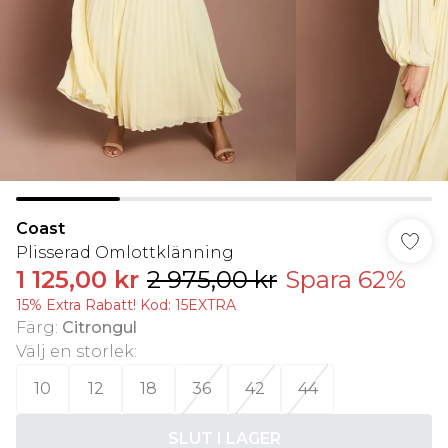
Coast
Plisserad Omlottklänning
1 125,00 kr
2 975,00 kr
Spara 62%
15% Extra Rabatt! Kod: 15EXTRA
Färg
:
Citrongul
Välj en storlek
:
10
12
18
36
42
44
SLUT I LAGER