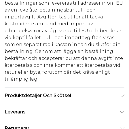
beställningar som levereras till adresser inom EU
av en icke återbetalningsbar tull- och
importavgift. Avgiften tas ut för att täcka
kostnader i samband med import av
e‑handelsvaror av lågt värde till EU och beräknas
vid köptillfället. Tull- och importavgiften visas
som en separat rad i kassan innan du slutför din
beställning. Genom att lägga en beställning
bekräftar och accepterar du att denna avgift inte
återbetalas och inte kommer att återbetalas vid
retur eller byte, förutom där det krävs enligt
tillämplig lag.
Produktdetaljer Och Skötsel
Huvudtyg: 100% Polyester. Spets: 100% Polyester.
Leverans
Foder: 100% Polyester. Modellen bär brittisk
storlek 10.
Standardleverans Sverige
kr80
Returnerar