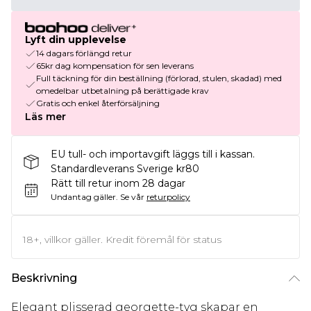
Lyft din upplevelse
14 dagars förlängd retur
65kr dag kompensation för sen leverans
Full täckning för din beställning (förlorad, stulen, skadad) med
omedelbar utbetalning på berättigade krav
Gratis och enkel återförsäljning
Läs mer
EU tull- och importavgift läggs till i kassan.
Standardleverans Sverige kr80
Rätt till retur inom 28 dagar
Undantag gäller.
Se vår
returpolicy
18+, villkor gäller. Kredit föremål för status
Beskrivning
Elegant plisserad georgette-tyg skapar en