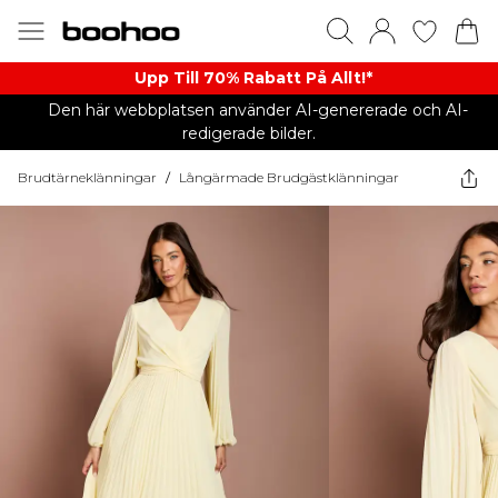
Upp Till 70% Rabatt På Allt!*
Den här webbplatsen använder AI-genererade och AI-
redigerade bilder.
Brudtärneklänningar
/
Långärmade Brudgästklänningar