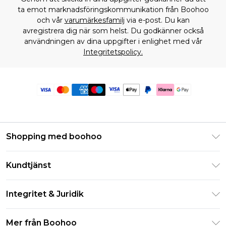
ta emot marknadsföringskommunikation från Boohoo
och vår
varumärkesfamilj
via e-post. Du kan
avregistrera dig när som helst. Du godkänner också
användningen av dina uppgifter i enlighet med vår
Integritetspolicy.
Shopping med boohoo
Klarna
Kundtjänst
Studentrabatt - Student Beans
Returnera din beställning
Studentrabatt - UNiDAYS
Integritet & Juridik
Vanliga frågor
Boohoo-appen
Integritetspolicy
Leveransinformation
Mer från Boohoo
Storleksguide