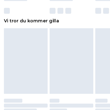
otvättade med originaletiketterna påsatta.
Dessutom måste skor provas inomhus.
Hemartiklar inklusive sängkläder, madrasser och
Vi tror du kommer gilla
toppers och kuddar måste vara oanvända och i
sin oöppnade originalförpackning. Detta
påverkar inte dina lagstadgade rättigheter.
Klicka
här
för att se vår fullständiga returpolicy.