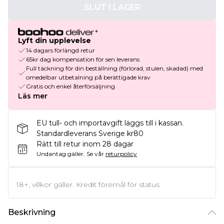
SLUT I LAGER
Lyft din upplevelse
14 dagars förlängd retur
65kr dag kompensation för sen leverans
Full täckning för din beställning (förlorad, stulen, skadad) med
omedelbar utbetalning på berättigade krav
Gratis och enkel återförsäljning
Läs mer
EU tull- och importavgift läggs till i kassan.
Standardleverans Sverige kr80
Rätt till retur inom 28 dagar
Undantag gäller.
Se vår
returpolicy
18+, villkor gäller. Kredit föremål för status
Beskrivning