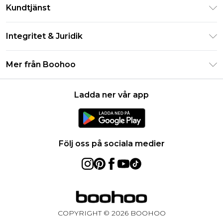
Klarna
Kundtjänst
Studentrabatt - Student Beans
Returnera din beställning
Studentrabatt - UNiDAYS
Integritet & Juridik
Vanliga frågor
Boohoo-appen
Integritetspolicy
Leveransinformation
Mer från Boohoo
Storleksguide
Allmänna villkor
Returnerar information
Karriärer på Boohoo
Om cookies
Kontakta oss
Ladda ner vår app
Modernt slaveri uttalande
Användarvillkor
Produkt
Följ oss på sociala medier
COPYRIGHT ©
2026
BOOHOO