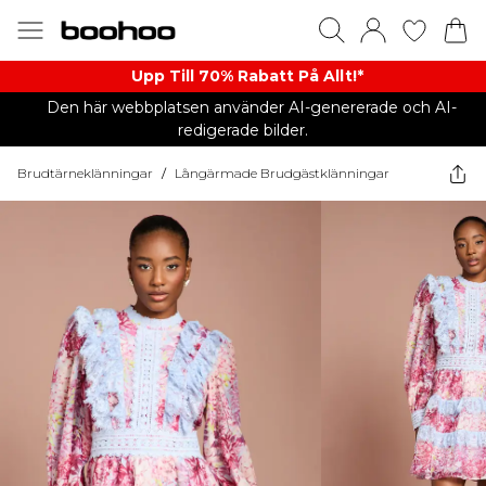
Upp Till 70% Rabatt På Allt!*
Den här webbplatsen använder AI-genererade och AI-
redigerade bilder.
Brudtärneklänningar
/
Långärmade Brudgästklänningar