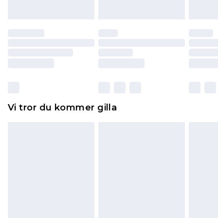
att dras av från det belopp som ska återbetalas
till dig. Du kommer sedan att få en full
återbetalning minus kostnaden för 100KR för att
returnera varan.
Skor och/eller kläder måste vara oanvända och
otvättade med originaletiketterna påsatta.
Dessutom måste skor provas inomhus.
Hemartiklar inklusive sängkläder, madrasser och
Vi tror du kommer gilla
toppers och kuddar måste vara oanvända och i
sin oöppnade originalförpackning. Detta
påverkar inte dina lagstadgade rättigheter.
Klicka
här
för att se vår fullständiga returpolicy.