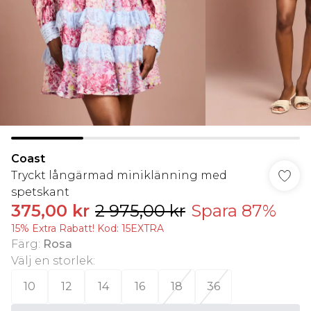
Coast
Tryckt långärmad miniklänning med
spetskant
375,00 kr
2 975,00 kr
Spara 87%
15% Extra Rabatt! Kod: 15EXTRA
Färg
:
Rosa
Välj en storlek
:
10
12
14
16
18
36